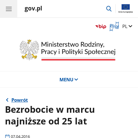
gov.pl
przejdź
do
wyszukiwar
Otwórz
Zmień 
PL
okno
z
tłumaczem
języka
migowego
MENU
Powrót
Bezrobocie w marcu
najniższe od 25 lat
07.04.2016