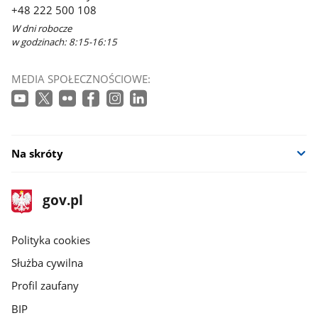
+48 222 500 108
W dni robocze
w godzinach: 8:15-16:15
MEDIA SPOŁECZNOŚCIOWE:
Na skróty
stopka
Strona
gov.pl
gov.pl
główna
gov.pl
Polityka cookies
Służba cywilna
Profil zaufany
BIP