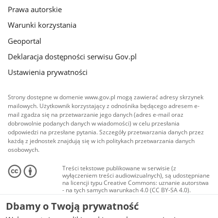
Prawa autorskie
Warunki korzystania
Geoportal
Deklaracja dostępności serwisu Gov.pl
Ustawienia prywatności
Strony dostępne w domenie www.gov.pl mogą zawierać adresy skrzynek
mailowych. Użytkownik korzystający z odnośnika będącego adresem e-
mail zgadza się na przetwarzanie jego danych (adres e-mail oraz
dobrowolnie podanych danych w wiadomości) w celu przesłania
odpowiedzi na przesłane pytania. Szczegóły przetwarzania danych przez
każdą z jednostek znajdują się w ich politykach przetwarzania danych
osobowych.
Treści tekstowe publikowane w serwisie (z
wyłączeniem treści audiowizualnych), są udostępniane
na licencji typu Creative Commons: uznanie autorstwa
- na tych samych warunkach 4.0 (CC BY-SA 4.0).
Materiały audiowizualne, w tym zdjęcia, materiały
Dbamy o Twoją prywatność
audio i wideo, są udostępniane na licencji typu
Creative Commons: uznanie autorstwa użycie