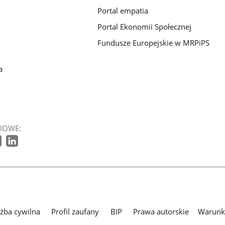
Portal empatia
Portal Ekonomii Społecznej
Fundusze Europejskie w MRPiPS
a
IOWE:
użba cywilna
Profil zaufany
BIP
Prawa autorskie
Warunki