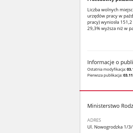
Liczba wolnych miejsc
urzędów pracy w paźd
pracy) wyniosła 151,2 
29,3% wyższa niż w p
Informacje o publ
Ostatnia modyfikacja:
03.
Pierwsza publikacja:
03.11
stopka
Ministerstwo Rodzi
ADRES
Ul. Nowogrodzka 1/3