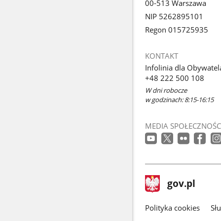
00-513 Warszawa
NIP 5262895101
Regon 015725935
KONTAKT
Infolinia dla Obywatel
+48 222 500 108
W dni robocze
w godzinach: 8:15-16:15
MEDIA SPOŁECZNOŚC
stopka
Strona
gov.pl
gov.pl
główna
gov.pl
Polityka cookies
Sł