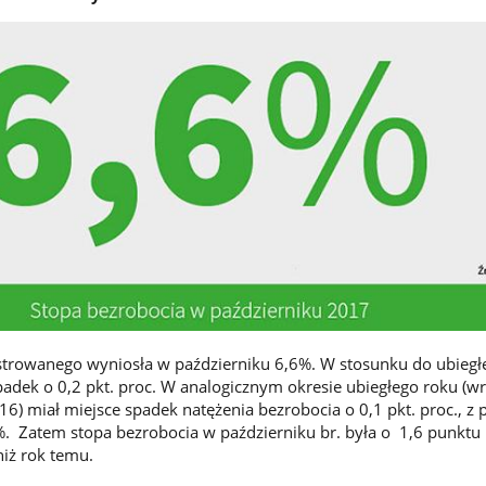
strowanego wyniosła w październiku 6,6%. W stosunku do ubiegł
padek o 0,2 pkt. proc. W analogicznym okresie ubiegłego roku (w
16) miał miejsce spadek natężenia bezrobocia o 0,1 pkt. proc., z
. Zatem stopa bezrobocia w październiku br. była o 1,6 punktu
iż rok temu.