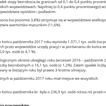
adek stopy bezrobocia (w granicach od 0,1 do 0,4 punktu procen
kich województwach. Najsilniej (o 0,4 punktu procentowego) ws
ojewództwie opolskim i podlaskim.
bocia (na poziomie 3,8%) utrzymuje się w województwie wielkop
ztwie warmińsko-mazurskim (11,6%).
 końcu października 2017 roku wyniosła 1 071,1 tys. osób (na p
h przez wojewódzkie urzędy pracy) i w porównaniu do końca w
,0 tys. osób (o 4,1 %).
ogicznym okresie ubiegłego roku (wrzesień 2016 – październik 
zby bezrobotnych o 16,1 tys. osób (o 1,2%). Zatem spadek liczb
ny w bieżącym roku był prawie 3-krotnie silniejszy.
tnych w październiku 2017 roku miał miejsce we wszystkich
 końcu października br. była o 236,9 tys. osób niższa niż przed 
ują pracowników