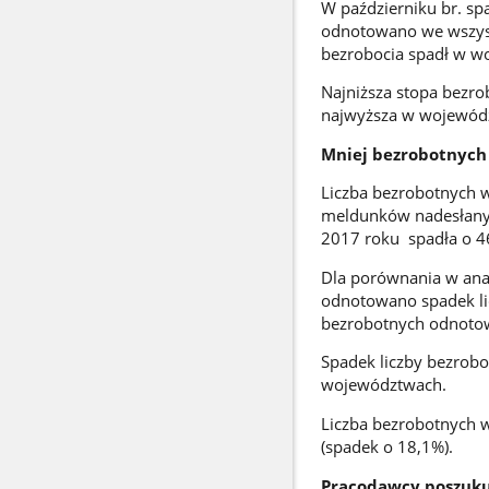
W październiku br. sp
odnotowano we wszyst
bezrobocia spadł w w
Najniższa stopa bezro
najwyższa w wojewód
Mniej bezrobotnych
Liczba bezrobotnych w
meldunków nadesłanyc
2017 roku spadła o 46
Dla porównania w anal
odnotowano spadek lic
bezrobotnych odnotowa
Spadek liczby bezrobo
województwach.
Liczba bezrobotnych w
(spadek o 18,1%).
Pracodawcy poszuk