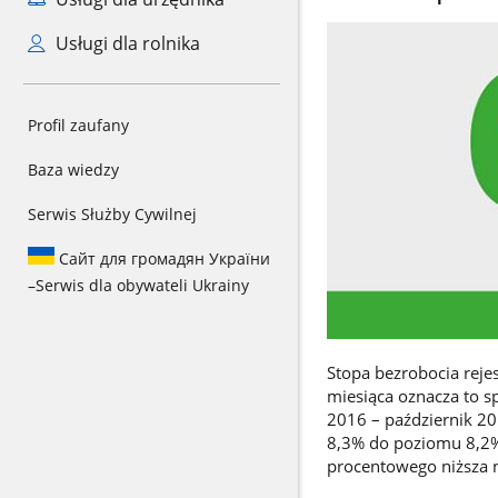
Usługi dla rolnika
Profil zaufany
Baza wiedzy
Serwis Służby Cywilnej
Сайт для громадян України
–
Serwis dla obywateli Ukrainy
Stopa bezrobocia reje
miesiąca oznacza to s
2016 – październik 20
8,3% do poziomu 8,2%
procentowego niższa n