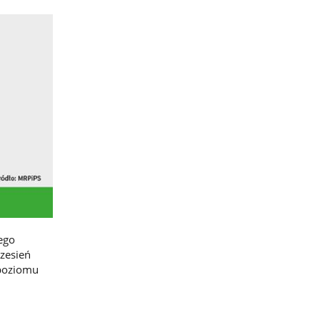
ego
rzesień
 poziomu