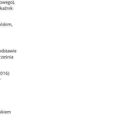
towego),
kaźnik
olskim,
odstawie
rześnia
2016)
y
rokiem