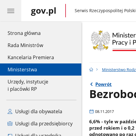
gov.pl
gov.pl
Serwis Rzeczypospolitej Polski
gov.pl
Strona główna
Rada Ministrów
Kancelaria Premiera
Ministerstwa
Ministerstwo Rodzin
Urzędy, instytucje
Powrót
i placówki RP
Bezroboc
Usługi dla obywatela
08.11.2017
6,6% - tyle w paździ
Usługi dla przedsiębiorcy
przed rokiem i o 0,2
odnotowano po raz o
Usługi dla urzędnika