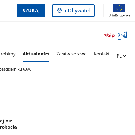
Logowanie
SZUKAJ
mObywatel
do
panelu
Otwórz
okno
z
tłumac
 robimy
Aktualności
Załatw sprawę
Kontakt
Zmień ję
PL
języka
migowe
październiku 6,6%
ej niż
zrobocia