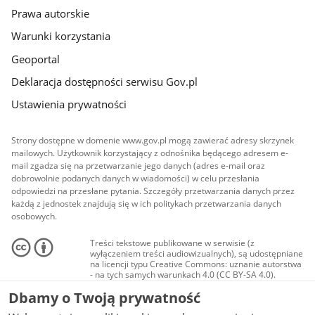
Prawa autorskie
Warunki korzystania
Geoportal
Deklaracja dostępności serwisu Gov.pl
Ustawienia prywatności
Strony dostępne w domenie www.gov.pl mogą zawierać adresy skrzynek
mailowych. Użytkownik korzystający z odnośnika będącego adresem e-
mail zgadza się na przetwarzanie jego danych (adres e-mail oraz
dobrowolnie podanych danych w wiadomości) w celu przesłania
odpowiedzi na przesłane pytania. Szczegóły przetwarzania danych przez
każdą z jednostek znajdują się w ich politykach przetwarzania danych
osobowych.
Treści tekstowe publikowane w serwisie (z
wyłączeniem treści audiowizualnych), są udostępniane
na licencji typu Creative Commons: uznanie autorstwa
- na tych samych warunkach 4.0 (CC BY-SA 4.0).
Materiały audiowizualne, w tym zdjęcia, materiały
Dbamy o Twoją prywatność
audio i wideo, są udostępniane na licencji typu
Creative Commons: uznanie autorstwa użycie