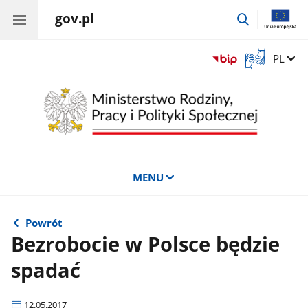
gov.pl
przejdź
do
wyszukiwar
Otwórz
Zmień 
PL
okno
z
tłumaczem
języka
migowego
MENU
Powrót
Bezrobocie w Polsce będzie
spadać
12.05.2017