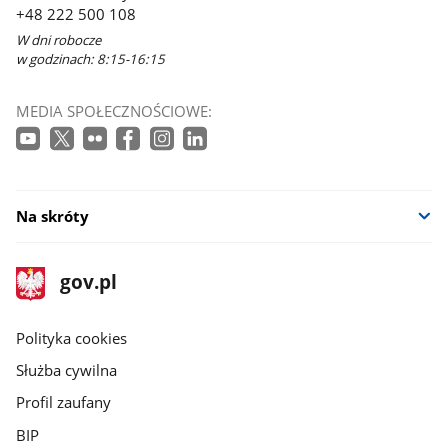
+48 222 500 108
W dni robocze
w godzinach: 8:15-16:15
MEDIA SPOŁECZNOŚCIOWE:
Na skróty
stopka
Strona
gov.pl
gov.pl
główna
gov.pl
Polityka cookies
Służba cywilna
Profil zaufany
BIP