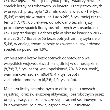
O coraz lepszej sytuacji na rynku pracy świadczy również
spadek liczby bezrobotnych. W kwietniu zarejestrowanych
w urzędach pracy było 1,25 mln osób, a więc o 71,9 tys.
(5,4%) mniej niż w marcu br. i aż o 269,5 tys. mniej niż rok
temu (17,7%). Co ciekawe, odnotowano też silniejszy
procentowy spadek liczby bezrobotnych w stosunku do
roku poprzedniego. Podczas gdy w okresie kwiecień 2017-
marzec 2017 liczba osób bezrobotnych zmniejszyła się o
5,4%, w analogicznym okresie rok wcześniej stwierdzono
spadek na poziomie 4,9%.
Zmniejszenie liczby bezrobotnych odnotowano we
wszystkich województwach – najsilniej w dolnośląskim
(8,7%; 7,5 tys. osób), wielkopolskim(6,7%; 5,2 tys. osób),
warmińsko-mazurskim(6,4%; 4,7 tys. osób) i
zachodniopomorskim (6,2%; 4,0 tys. osób).
Mniejsza liczby bezrobotnych to efekt spadku nowych
rejestracji oraz zwiększonej aktywizacji bezrobotnych przez
urzędy pracy, co z kolei wiąże sięz pracami sezonowymi w
budownictwie, rolnictwie, ogrodnictwie i leśnictwie.