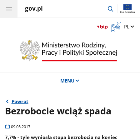
gov.pl
przejdź
do
wyszukiwar
Otwórz
Zmień 
PL
okno
z
tłumaczem
języka
migowego
MENU
Powrót
Bezrobocie wciąż spada
09.05.2017
7,7% - tyle wyniosła stopa bezrobocia na koniec