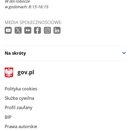
W dni robocze
w godzinach: 8:15-16:15
MEDIA SPOŁECZNOŚCIOWE:
Na skróty
stopka
Strona
gov.pl
gov.pl
główna
gov.pl
Polityka cookies
Służba cywilna
Profil zaufany
BIP
Prawa autorskie