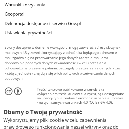
Warunki korzystania
Geoportal
Deklaracja dostępności serwisu Gov.pl
Ustawienia prywatności
Strony dostępne w domenie www.gov.pl mogą zawierać adresy skrzynek
mailowych. Użytkownik korzystający z odnośnika będącego adresem e-
mail zgadza się na przetwarzanie jego danych (adres e-mail oraz
dobrowolnie podanych danych w wiadomości) w celu przesłania
odpowiedzi na przesłane pytania. Szczegóły przetwarzania danych przez
każdą z jednostek znajdują się w ich politykach przetwarzania danych
osobowych.
Treści tekstowe publikowane w serwisie (z
wyłączeniem treści audiowizualnych), są udostępniane
na licencji typu Creative Commons: uznanie autorstwa
- na tych samych warunkach 4.0 (CC BY-SA 4.0).
Materiały audiowizualne, w tym zdjęcia, materiały
Dbamy o Twoją prywatność
audio i wideo, są udostępniane na licencji typu
Creative Commons: uznanie autorstwa użycie
Wykorzystujemy pliki cookie w celu zapewnienia
niekomercyjne - bez utworów zależnych 4.0 (CC BY-
NC-ND 4.0), o ile nie jest to stwierdzone inaczej.
prawidłowego funkcjonowania naszej witryny oraz do