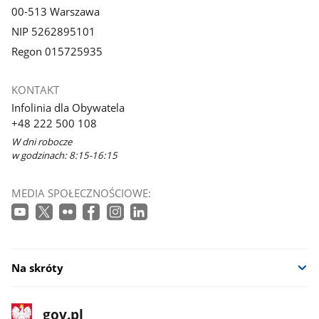
00-513 Warszawa
NIP 5262895101
Regon 015725935
KONTAKT
Infolinia dla Obywatela
+48 222 500 108
W dni robocze
w godzinach: 8:15-16:15
MEDIA SPOŁECZNOŚCIOWE:
Na skróty
stopka
Strona
gov.pl