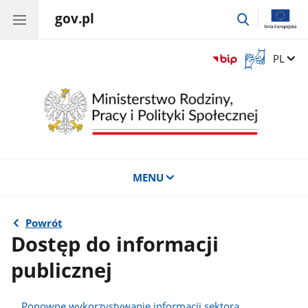
gov.pl
przejdź
do
wyszukiwar
Otwórz
Zmień 
PL
okno
z
tłumaczem
języka
migowego
MENU
Powrót
Dostęp do informacji
publicznej
Ponowne wykorzystywanie informacji sektora