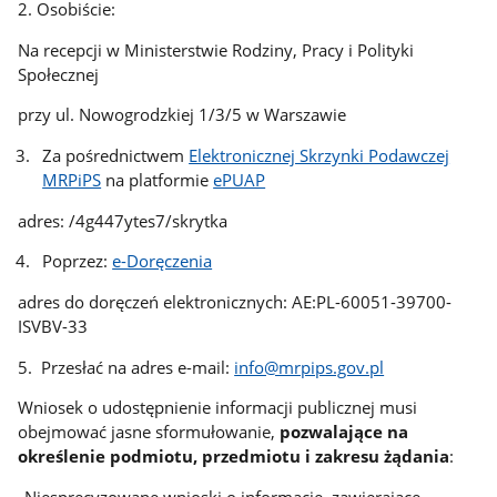
2. Osobiście:
Na recepcji w Ministerstwie Rodziny, Pracy i Polityki
Społecznej
przy ul. Nowogrodzkiej 1/3/5 w Warszawie
Za pośrednictwem
Elektronicznej Skrzynki Podawczej
MRPiPS
na platformie
ePUAP
adres: /4g447ytes7/skrytka
Poprzez:
e-Doręczenia
adres do doręczeń elektronicznych: AE:PL-60051-39700-
ISVBV-33
5. Przesłać na adres e-mail:
info@mrpips.gov.pl
Wniosek o udostępnienie informacji publicznej musi
obejmować jasne sformułowanie,
pozwalające na
określenie podmiotu, przedmiotu i zakresu żądania
:
„Niesprecyzowane wnioski o informacje, zawierające