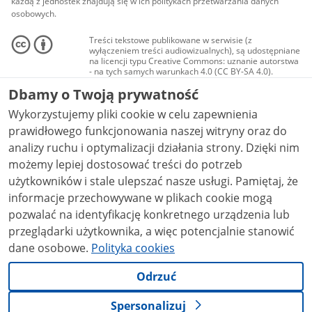
każdą z jednostek znajdują się w ich politykach przetwarzania danych
osobowych.
Treści tekstowe publikowane w serwisie (z
wyłączeniem treści audiowizualnych), są udostępniane
na licencji typu Creative Commons: uznanie autorstwa
- na tych samych warunkach 4.0 (CC BY-SA 4.0).
Materiały audiowizualne, w tym zdjęcia, materiały
Dbamy o Twoją prywatność
audio i wideo, są udostępniane na licencji typu
Creative Commons: uznanie autorstwa użycie
Wykorzystujemy pliki cookie w celu zapewnienia
niekomercyjne - bez utworów zależnych 4.0 (CC BY-
NC-ND 4.0), o ile nie jest to stwierdzone inaczej.
prawidłowego funkcjonowania naszej witryny oraz do
analizy ruchu i optymalizacji działania strony. Dzięki nim
możemy lepiej dostosować treści do potrzeb
użytkowników i stale ulepszać nasze usługi. Pamiętaj, że
informacje przechowywane w plikach cookie mogą
pozwalać na identyfikację konkretnego urządzenia lub
przeglądarki użytkownika, a więc potencjalnie stanowić
dane osobowe.
Polityka cookies
Odrzuć
Spersonalizuj