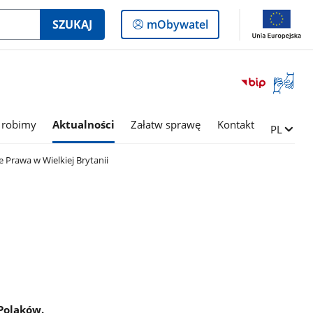
Logowanie
SZUKAJ
mObywatel
do
panelu
Otwórz
okno
z
tłumac
 robimy
Aktualności
Załatw sprawę
Kontakt
Zmień ję
PL
języka
migowe
 Prawa w Wielkiej Brytanii
Polaków.