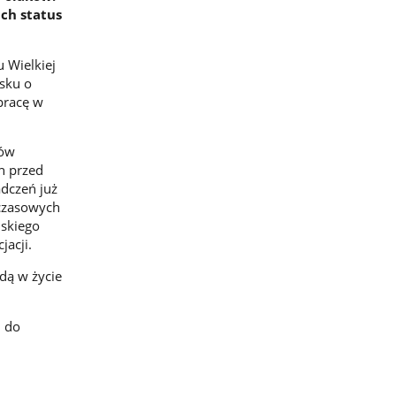
ich status
 Wielkiej
osku o
pracę w
ków
h przed
dczeń już
hczasowych
jskiego
jacji.
dą w życie
i do