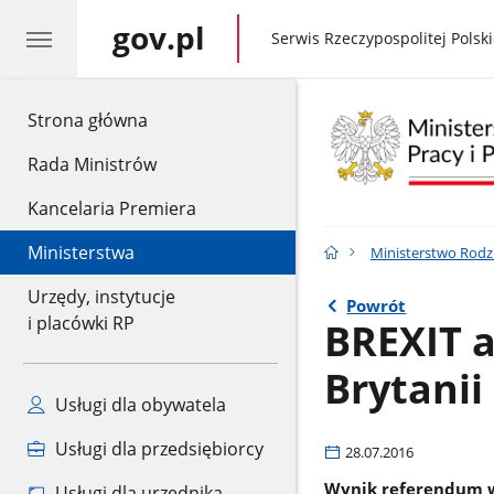
gov.pl
gov.pl
Serwis Rzeczypospolitej Polski
gov.pl
Strona główna
Rada Ministrów
Kancelaria Premiera
Ministerstwa
Ministerstwo Rodzin
Urzędy, instytucje
Powrót
i placówki RP
BREXIT a
Brytanii
Usługi dla obywatela
Usługi dla przedsiębiorcy
28.07.2016
Wynik referendum w 
Usługi dla urzędnika