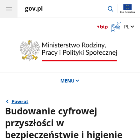
gov.pl
przejdź
do
wyszukiwar
Otwórz
Zmień 
PL
okno
z
tłumaczem
języka
migowego
MENU
Powrót
Budowanie cyfrowej
przyszłości w
bezpieczeństwie i higienie