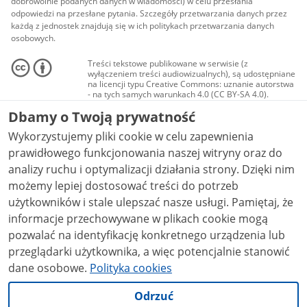
dobrowolnie podanych danych w wiadomości) w celu przesłania
odpowiedzi na przesłane pytania. Szczegóły przetwarzania danych przez
każdą z jednostek znajdują się w ich politykach przetwarzania danych
osobowych.
Treści tekstowe publikowane w serwisie (z
wyłączeniem treści audiowizualnych), są udostępniane
na licencji typu Creative Commons: uznanie autorstwa
- na tych samych warunkach 4.0 (CC BY-SA 4.0).
Materiały audiowizualne, w tym zdjęcia, materiały
Dbamy o Twoją prywatność
audio i wideo, są udostępniane na licencji typu
Creative Commons: uznanie autorstwa użycie
Wykorzystujemy pliki cookie w celu zapewnienia
niekomercyjne - bez utworów zależnych 4.0 (CC BY-
NC-ND 4.0), o ile nie jest to stwierdzone inaczej.
prawidłowego funkcjonowania naszej witryny oraz do
analizy ruchu i optymalizacji działania strony. Dzięki nim
możemy lepiej dostosować treści do potrzeb
użytkowników i stale ulepszać nasze usługi. Pamiętaj, że
informacje przechowywane w plikach cookie mogą
pozwalać na identyfikację konkretnego urządzenia lub
przeglądarki użytkownika, a więc potencjalnie stanowić
dane osobowe.
Polityka cookies
Odrzuć