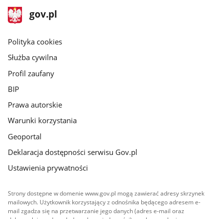
stopka
Strona
gov.pl
gov.pl
główna
gov.pl
Polityka cookies
Służba cywilna
Profil zaufany
BIP
Prawa autorskie
Warunki korzystania
Geoportal
Deklaracja dostępności serwisu Gov.pl
Ustawienia prywatności
Strony dostępne w domenie www.gov.pl mogą zawierać adresy skrzynek
mailowych. Użytkownik korzystający z odnośnika będącego adresem e-
mail zgadza się na przetwarzanie jego danych (adres e-mail oraz