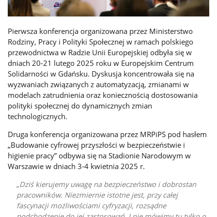
Pierwsza konferencja organizowana przez Ministerstwo
Rodziny, Pracy i Polityki Społecznej w ramach polskiego
przewodnictwa w Radzie Unii Europejskiej odbyła się w
dniach 20-21 lutego 2025 roku w Europejskim Centrum
Solidarności w Gdańsku. Dyskusja koncentrowała się na
wyzwaniach związanych z automatyzacją, zmianami w
modelach zatrudnienia oraz koniecznością dostosowania
polityki społecznej do dynamicznych zmian
technologicznych.
Druga konferencja organizowana przez MRPiPS pod hasłem
„Budowanie cyfrowej przyszłości w bezpieczeństwie i
higienie pracy” odbywa się na Stadionie Narodowym w
Warszawie w dniach 3-4 kwietnia 2025 r.
Dziś kierujemy uwagę na bezpieczeństwo i dobrostan
pracowników. Niezmiernie istotne jest, przy całej
fascynacji możliwościami cyfryzacji, rozsądne
podchodzenie do jej zastosowań. I nie mówimy tu tylko o