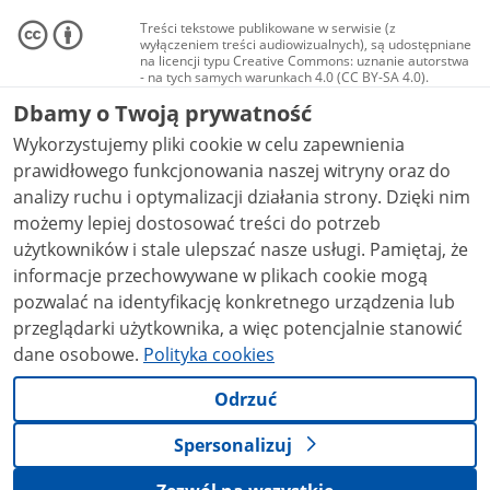
Treści tekstowe publikowane w serwisie (z
wyłączeniem treści audiowizualnych), są udostępniane
na licencji typu Creative Commons: uznanie autorstwa
- na tych samych warunkach 4.0 (CC BY-SA 4.0).
Materiały audiowizualne, w tym zdjęcia, materiały
Dbamy o Twoją prywatność
audio i wideo, są udostępniane na licencji typu
Creative Commons: uznanie autorstwa użycie
Wykorzystujemy pliki cookie w celu zapewnienia
niekomercyjne - bez utworów zależnych 4.0 (CC BY-
NC-ND 4.0), o ile nie jest to stwierdzone inaczej.
prawidłowego funkcjonowania naszej witryny oraz do
analizy ruchu i optymalizacji działania strony. Dzięki nim
możemy lepiej dostosować treści do potrzeb
użytkowników i stale ulepszać nasze usługi. Pamiętaj, że
informacje przechowywane w plikach cookie mogą
pozwalać na identyfikację konkretnego urządzenia lub
przeglądarki użytkownika, a więc potencjalnie stanowić
dane osobowe.
Polityka cookies
Odrzuć
Spersonalizuj