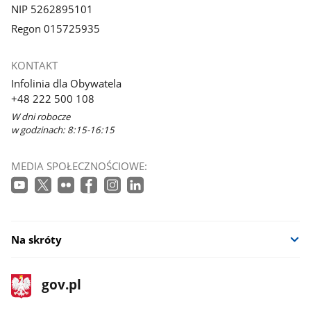
NIP 5262895101
Regon 015725935
KONTAKT
Infolinia dla Obywatela
+48 222 500 108
W dni robocze
w godzinach: 8:15-16:15
MEDIA SPOŁECZNOŚCIOWE:
Na skróty
stopka
Strona
gov.pl
gov.pl
główna