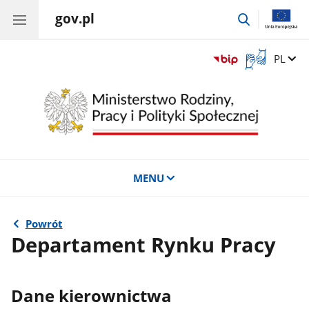
gov.pl
przejdź
do
wyszukiwar
Otwórz
Zmień 
PL
okno
z
tłumaczem
języka
migowego
MENU
Powrót
Departament Rynku Pracy
Dane kierownictwa