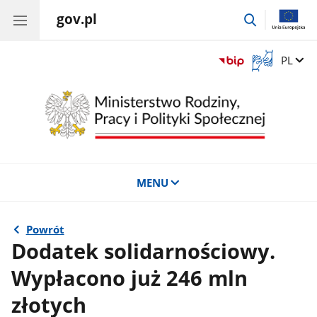
gov.pl
przejdź
do
wyszukiwar
Otwórz
Zmień 
PL
okno
z
tłumaczem
języka
migowego
MENU
Powrót
Dodatek solidarnościowy.
Wypłacono już 246 mln
złotych