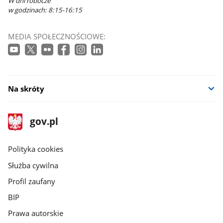
W dni robocze
w godzinach: 8:15-16:15
MEDIA SPOŁECZNOŚCIOWE:
Na skróty
stopka
Strona
gov.pl
gov.pl
główna
gov.pl
Polityka cookies
Służba cywilna
Profil zaufany
BIP
Prawa autorskie