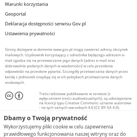
Warunki korzystania
Geoportal
Deklaracja dostępności serwisu Gov.pl
Ustawienia prywatności
Strony dostępne w domenie www.gov.pl mogą zawierać adresy skrzynek
mailowych. Użytkownik korzystający z odnośnika będącego adresem e-
mail zgadza się na przetwarzanie jego danych (adres e-mail oraz
dobrowolnie podanych danych w wiadomości) w celu przesłania
odpowiedzi na przesłane pytania. Szczegóły przetwarzania danych przez
każdą z jednostek znajdują się w ich politykach przetwarzania danych
osobowych.
Treści tekstowe publikowane w serwisie (z
wyłączeniem treści audiowizualnych), są udostępniane
na licencji typu Creative Commons: uznanie autorstwa
- na tych samych warunkach 4.0 (CC BY-SA 4.0).
Materiały audiowizualne, w tym zdjęcia, materiały
Dbamy o Twoją prywatność
audio i wideo, są udostępniane na licencji typu
Creative Commons: uznanie autorstwa użycie
Wykorzystujemy pliki cookie w celu zapewnienia
niekomercyjne - bez utworów zależnych 4.0 (CC BY-
NC-ND 4.0), o ile nie jest to stwierdzone inaczej.
prawidłowego funkcjonowania naszej witryny oraz do