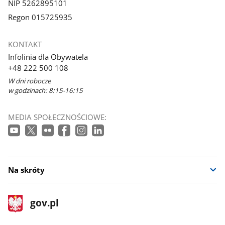
NIP 5262895101
Regon 015725935
KONTAKT
Infolinia dla Obywatela
+48 222 500 108
W dni robocze
w godzinach: 8:15-16:15
MEDIA SPOŁECZNOŚCIOWE:
Na skróty
stopka
Strona
gov.pl
gov.pl
główna