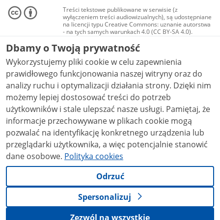
Treści tekstowe publikowane w serwisie (z
wyłączeniem treści audiowizualnych), są udostępniane
na licencji typu Creative Commons: uznanie autorstwa
- na tych samych warunkach 4.0 (CC BY-SA 4.0).
Materiały audiowizualne, w tym zdjęcia, materiały
Dbamy o Twoją prywatność
audio i wideo, są udostępniane na licencji typu
Creative Commons: uznanie autorstwa użycie
Wykorzystujemy pliki cookie w celu zapewnienia
niekomercyjne - bez utworów zależnych 4.0 (CC BY-
NC-ND 4.0), o ile nie jest to stwierdzone inaczej.
prawidłowego funkcjonowania naszej witryny oraz do
analizy ruchu i optymalizacji działania strony. Dzięki nim
możemy lepiej dostosować treści do potrzeb
użytkowników i stale ulepszać nasze usługi. Pamiętaj, że
informacje przechowywane w plikach cookie mogą
pozwalać na identyfikację konkretnego urządzenia lub
przeglądarki użytkownika, a więc potencjalnie stanowić
dane osobowe.
Polityka cookies
Odrzuć
Spersonalizuj
Zezwól na wszystkie