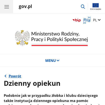
gov.pl
przejdź
do
wyszukiwar
Otwórz
Zmień 
PL
okno
z
tłumaczem
języka
migowego
MENU
Powrót
Dzienny opiekun
Podobnie jak w przypadku żłobka i klubu dziecięcego
także instytucja dziennego opiekuna ma pomóc