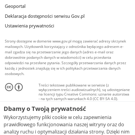
Geoportal
Deklaracja dostępności serwisu Gov.pl
Ustawienia prywatności
Strony dostępne w domenie www.gov.pl mogą zawierać adresy skrzynek
mailowych. Użytkownik korzystający z odnośnika będącego adresem e-
mail zgadza się na przetwarzanie jego danych (adres e-mail oraz
dobrowolnie podanych danych w wiadomości) w celu przesłania
odpowiedzi na przesłane pytania. Szczegóły przetwarzania danych przez
każdą z jednostek znajdują się w ich politykach przetwarzania danych
osobowych.
Treści tekstowe publikowane w serwisie (z
wyłączeniem treści audiowizualnych), są udostępniane
na licencji typu Creative Commons: uznanie autorstwa
- na tych samych warunkach 4.0 (CC BY-SA 4.0).
Materiały audiowizualne, w tym zdjęcia, materiały
Dbamy o Twoją prywatność
audio i wideo, są udostępniane na licencji typu
Creative Commons: uznanie autorstwa użycie
Wykorzystujemy pliki cookie w celu zapewnienia
niekomercyjne - bez utworów zależnych 4.0 (CC BY-
NC-ND 4.0), o ile nie jest to stwierdzone inaczej.
prawidłowego funkcjonowania naszej witryny oraz do
analizy ruchu i optymalizacji działania strony. Dzięki nim