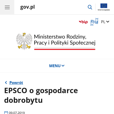
gov.pl
przejdź
do
wyszukiwar
Otwórz
Zmień 
PL
okno
z
tłumaczem
języka
migowego
MENU
Powrót
EPSCO o gospodarce
dobrobytu
09.07.2019