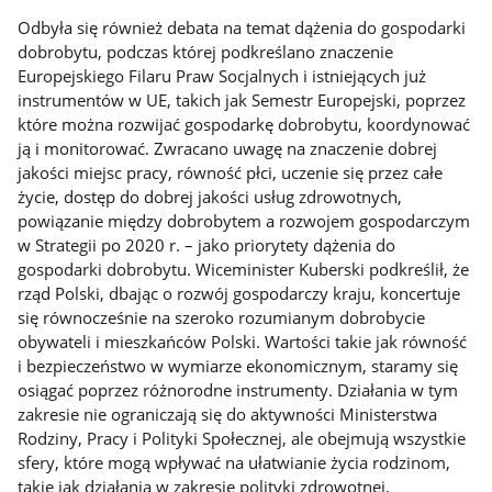
Odbyła się również debata na temat dążenia do gospodarki
dobrobytu, podczas której podkreślano znaczenie
Europejskiego Filaru Praw Socjalnych i istniejących już
instrumentów w UE, takich jak Semestr Europejski, poprzez
które można rozwijać gospodarkę dobrobytu, koordynować
ją i monitorować. Zwracano uwagę na znaczenie dobrej
jakości miejsc pracy, równość płci, uczenie się przez całe
życie, dostęp do dobrej jakości usług zdrowotnych,
powiązanie między dobrobytem a rozwojem gospodarczym
w Strategii po 2020 r. – jako priorytety dążenia do
gospodarki dobrobytu. Wiceminister Kuberski podkreślił, że
rząd Polski, dbając o rozwój gospodarczy kraju, koncertuje
się równocześnie na szeroko rozumianym dobrobycie
obywateli i mieszkańców Polski. Wartości takie jak równość
i bezpieczeństwo w wymiarze ekonomicznym, staramy się
osiągać poprzez różnorodne instrumenty. Działania w tym
zakresie nie ograniczają się do aktywności Ministerstwa
Rodziny, Pracy i Polityki Społecznej, ale obejmują wszystkie
sfery, które mogą wpływać na ułatwianie życia rodzinom,
takie jak działania w zakresie polityki zdrowotnej,