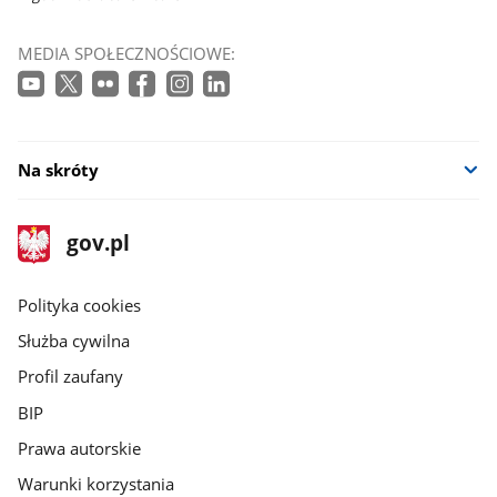
MEDIA SPOŁECZNOŚCIOWE:
Na skróty
stopka
Strona
gov.pl
gov.pl
główna
gov.pl
Polityka cookies
Służba cywilna
Profil zaufany
BIP
Prawa autorskie
Warunki korzystania