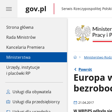
gov.pl
gov.pl
Serwis Rzeczypospolitej Polski
gov.pl
Strona główna
Rada Ministrów
Kancelaria Premiera
Ministerstwa
Ministerstwo Rodzin
Urzędy, instytucje
Powrót
i placówki RP
Europa 
bezrobo
Usługi dla obywatela
Usługi dla przedsiębiorcy
21.04.2017
W MRPiPS odbyło się
Usługi dla urzędnika