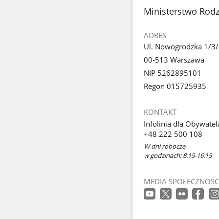
stopka
Ministerstwo Rodzi
ADRES
Ul. Nowogrodzka 1/3
00-513 Warszawa
NIP 5262895101
Regon 015725935
KONTAKT
Infolinia dla Obywatel
+48 222 500 108
W dni robocze
w godzinach: 8:15-16:15
MEDIA SPOŁECZNOŚC