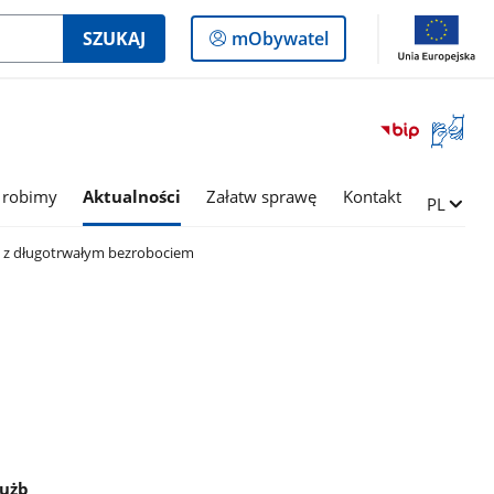
Logowanie
SZUKAJ
mObywatel
do
panelu
Otwórz
okno
z
tłumac
 robimy
Aktualności
Załatw sprawę
Kontakt
Zmień ję
PL
języka
migowe
 z długotrwałym bezrobociem
łużb