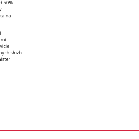
ad 50%
y
ka na
i
ymi
wicie
nych służb
ister