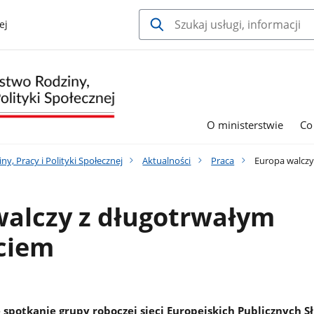
ej
O ministerstwie
Co
y, Pracy i Polityki Społecznej
Aktualności
Praca
Europa walczy
walczy z długotrwałym
ciem
 spotkanie grupy roboczej sieci Europejskich Publicznych S