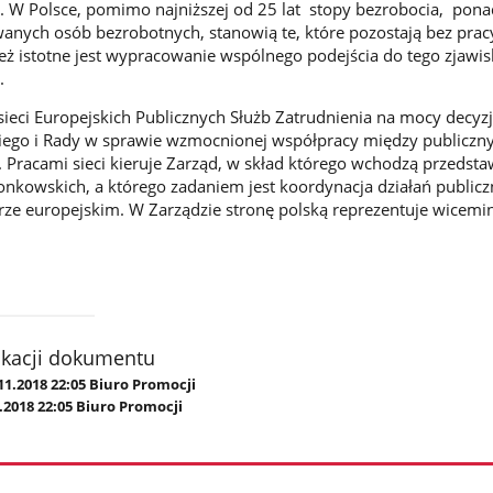
. W Polsce, pomimo najniższej od 25 lat stopy bezrobocia, pon
wanych osób bezrobotnych, stanowią te, które pozostają bez prac
też istotne jest wypracowanie wspólnego podejścia do tego zjawis
.
sieci Europejskich Publicznych Służb Zatrudnienia na mocy decyzj
iego i Rady w sprawie wzmocnionej współpracy między publiczn
. Pracami sieci kieruje Zarząd, w skład którego wchodzą przedsta
onkowskich, a którego zadaniem jest koordynacja działań publicz
ze europejskim. W Zarządzie stronę polską reprezentuje wicemin
ikacji dokumentu
11.2018 22:05 Biuro Promocji
.2018 22:05 Biuro Promocji