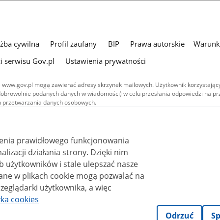
użba cywilna
Profil zaufany
BIP
Prawa autorskie
Warunki
i serwisu Gov.pl
Ustawienia prywatności
 www.gov.pl mogą zawierać adresy skrzynek mailowych. Użytkownik korzystający
dobrowolnie podanych danych w wiadomości) w celu przesłania odpowiedzi na prz
ach przetwarzania danych osobowych.
we publikowane w serwisie (z wyłączeniem treści audiowizualnych), są
 na licencji typu Creative Commons: uznanie autorstwa - na tych samych
 (CC BY-SA 4.0). Materiały audiowizualne, w tym zdjęcia, materiały audio i wideo
ienia prawidłowego funkcjonowania
ane na licencji typu Creative Commons: uznanie autorstwa użycie niekomercyjne 
ależnych 4.0 (CC BY-NC-ND 4.0), o ile nie jest to stwierdzone inaczej.
i działania strony. Dzięki nim
 użytkowników i stale ulepszać nasze
zeglądarki użytkownika, a więc
yka cookies
Odrzuć
Sp