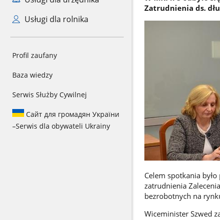
Zatrudnienia ds. dł
Usługi dla rolnika
Profil zaufany
Baza wiedzy
Serwis Służby Cywilnej
Сайт для громадян України
–
Serwis dla obywateli Ukrainy
Celem spotkania było 
zatrudnienia Zalecenia
bezrobotnych na rynk
Wiceminister Szwed za