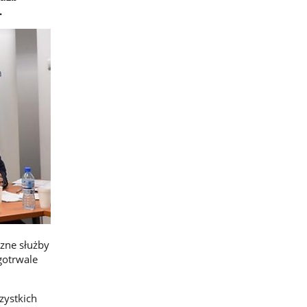
.
zne służby
gotrwale
zystkich