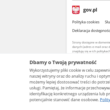
stopka
Strona
gov.pl
gov.pl
główna
gov.pl
Polityka cookies
Sł
Deklaracja dostępnośc
Strony dostępne w domenie
danych (adres e-mail oraz 
znajdują się w ich polityk
Treści teksto
Dbamy o Twoją prywatność
udostępniane
warunkach 4.0
Wykorzystujemy pliki cookie w celu zapewn
są udostępni
bez utworów z
naszej witryny oraz do analizy ruchu i optymalizacj
możemy lepiej dostosować treści do potrzeb
usługi. Pamiętaj, że informacje przechowywane w plikach cookie mogą pozwalać na
identyfikację konkretnego urządzenia lub pr
potencjalnie stanowić dane osobowe.
Polit