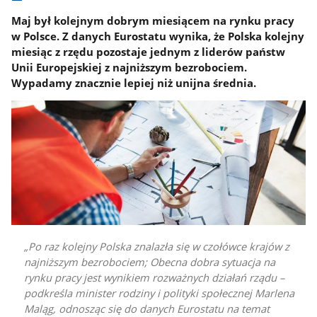
Maj był kolejnym dobrym miesiącem na rynku pracy
w Polsce. Z danych Eurostatu wynika, że Polska kolejny
miesiąc z rzędu pozostaje jednym z liderów państw
Unii Europejskiej z najniższym bezrobociem.
Wypadamy znacznie lepiej niż unijna średnia.
Po raz kolejny Polska znalazła się w czołówce krajów z
najniższym bezrobociem; Obecna dobra sytuacja na
rynku pracy jest wynikiem rozważnych działań rządu –
podkreśla minister rodziny i polityki społecznej Marlena
Maląg, odnosząc się do danych Eurostatu na temat