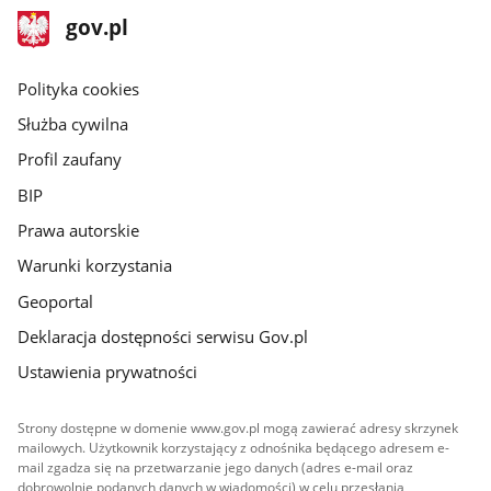
stopka
Strona
gov.pl
gov.pl
główna
gov.pl
Polityka cookies
Służba cywilna
Profil zaufany
BIP
Prawa autorskie
Warunki korzystania
Geoportal
Deklaracja dostępności serwisu Gov.pl
Ustawienia prywatności
Strony dostępne w domenie www.gov.pl mogą zawierać adresy skrzynek
mailowych. Użytkownik korzystający z odnośnika będącego adresem e-
mail zgadza się na przetwarzanie jego danych (adres e-mail oraz
dobrowolnie podanych danych w wiadomości) w celu przesłania