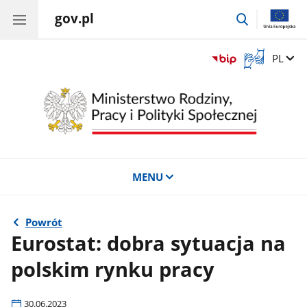
gov.pl
przejdź
do
wyszukiwar
Otwórz
Zmień 
PL
okno
z
tłumaczem
języka
migowego
MENU
Powrót
Eurostat: dobra sytuacja na
polskim rynku pracy
30.06.2023