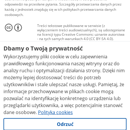
odpowiedzi na przesłane pytania. Szczegóły przetwarzania danych przez
każdą z jednostek znajdują się w ich politykach przetwarzania danych
osobowych.
Treści tekstowe publikowane w serwisie (z
wyłączeniem treści audiowizualnych), są udostępniane
na licencji typu Creative Commons: uznanie autorstwa
- na tych samych warunkach 4.0 (CC BY-SA 4.0).
Materiały audiowizualne, w tym zdjęcia, materiały
Dbamy o Twoją prywatność
audio i wideo, są udostępniane na licencji typu
Creative Commons: uznanie autorstwa użycie
Wykorzystujemy pliki cookie w celu zapewnienia
niekomercyjne - bez utworów zależnych 4.0 (CC BY-
NC-ND 4.0), o ile nie jest to stwierdzone inaczej.
prawidłowego funkcjonowania naszej witryny oraz do
analizy ruchu i optymalizacji działania strony. Dzięki nim
możemy lepiej dostosować treści do potrzeb
użytkowników i stale ulepszać nasze usługi. Pamiętaj, że
informacje przechowywane w plikach cookie mogą
pozwalać na identyfikację konkretnego urządzenia lub
przeglądarki użytkownika, a więc potencjalnie stanowić
dane osobowe.
Polityka cookies
Odrzuć