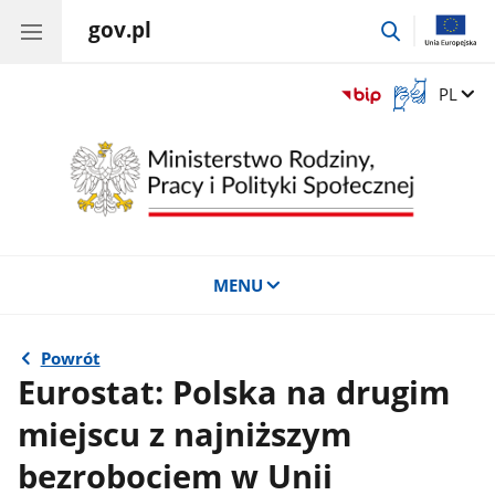
gov.pl
przejdź
do
wyszukiwar
Otwórz
Zmień 
PL
okno
z
tłumaczem
języka
migowego
MENU
Powrót
Eurostat: Polska na drugim
miejscu z najniższym
bezrobociem w Unii