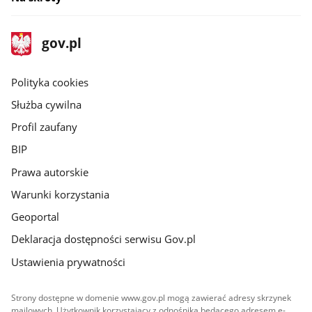
stopka
Strona
gov.pl
gov.pl
główna
gov.pl
Polityka cookies
Służba cywilna
Profil zaufany
BIP
Prawa autorskie
Warunki korzystania
Geoportal
Deklaracja dostępności serwisu Gov.pl
Ustawienia prywatności
Strony dostępne w domenie www.gov.pl mogą zawierać adresy skrzynek
mailowych. Użytkownik korzystający z odnośnika będącego adresem e-