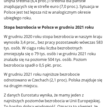
unijna średnia (6,4 proc.) i średnia dla państw
znajdujących się w strefie euro (7,0 proc.). Sytuacja w
Polsce jest też lepsza niż w analogicznym okresie
ubiegłego roku.
Stopa bezrobocia w Polsce w grudniu 2021 roku
W grudniu 2020 roku stopa bezrobocia w naszym kraju
wynosiła 3,4 proc., bez pracy pozostawało wówczas 583
tys. osób. W ciągu roku liczba bezrobotnych
zmniejszyła się o 79 tys. osób i w grudniu 2021 roku
znalazła się na poziomie 504 tys. osób. Poziom
bezrobocia spadł o 0,5 pkt. proc.
W grudniu 2021 roku najniższe bezrobocie
odnotowano w Czechach (2,1 proc). Polska znajduje się
na drugim miejscu.
Z danych Eurostatu wynika, że mamy jeden z
najniższych poziomów bezrobocia w Unii Europejskiej.
To bardzo dobra wiadomość. Oznacza to również, że