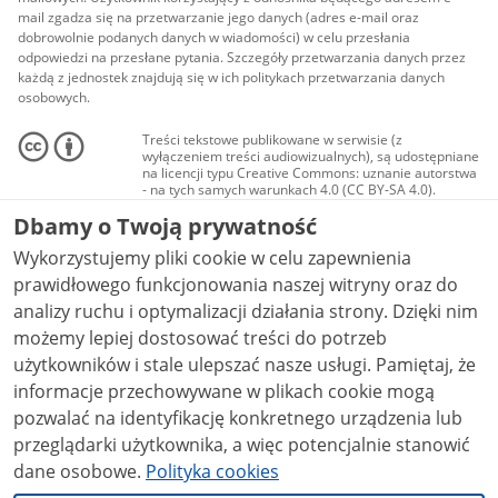
mail zgadza się na przetwarzanie jego danych (adres e-mail oraz
dobrowolnie podanych danych w wiadomości) w celu przesłania
odpowiedzi na przesłane pytania. Szczegóły przetwarzania danych przez
każdą z jednostek znajdują się w ich politykach przetwarzania danych
osobowych.
Treści tekstowe publikowane w serwisie (z
wyłączeniem treści audiowizualnych), są udostępniane
na licencji typu Creative Commons: uznanie autorstwa
- na tych samych warunkach 4.0 (CC BY-SA 4.0).
Materiały audiowizualne, w tym zdjęcia, materiały
Dbamy o Twoją prywatność
audio i wideo, są udostępniane na licencji typu
Creative Commons: uznanie autorstwa użycie
Wykorzystujemy pliki cookie w celu zapewnienia
niekomercyjne - bez utworów zależnych 4.0 (CC BY-
NC-ND 4.0), o ile nie jest to stwierdzone inaczej.
prawidłowego funkcjonowania naszej witryny oraz do
analizy ruchu i optymalizacji działania strony. Dzięki nim
możemy lepiej dostosować treści do potrzeb
użytkowników i stale ulepszać nasze usługi. Pamiętaj, że
informacje przechowywane w plikach cookie mogą
pozwalać na identyfikację konkretnego urządzenia lub
przeglądarki użytkownika, a więc potencjalnie stanowić
dane osobowe.
Polityka cookies