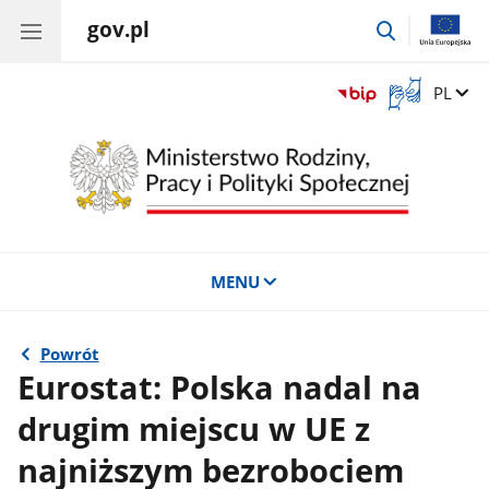
gov.pl
przejdź
do
wyszukiwar
Otwórz
Zmień 
PL
okno
z
tłumaczem
języka
migowego
MENU
Powrót
Eurostat: Polska nadal na
drugim miejscu w UE z
najniższym bezrobociem