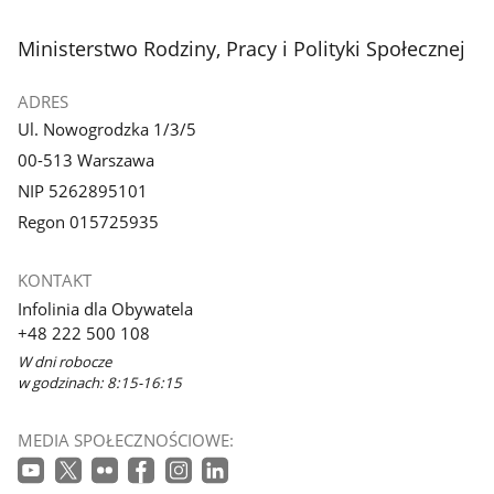
stopka
Ministerstwo Rodziny, Pracy i Polityki Społecznej
ADRES
Ul. Nowogrodzka 1/3/5
00-513 Warszawa
NIP 5262895101
Regon 015725935
KONTAKT
Infolinia dla Obywatela
+48 222 500 108
W dni robocze
w godzinach: 8:15-16:15
MEDIA SPOŁECZNOŚCIOWE: