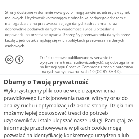
Strony dostępne w domenie www.gov.pl mogą zawierać adresy skrzynek
mailowych. Użytkownik korzystający z odnośnika będącego adresem e-
mail zgadza się na przetwarzanie jego danych (adres e-mail oraz
dobrowolnie podanych danych w wiadomości) w celu przesłania
odpowiedzi na przesłane pytania. Szczegóły przetwarzania danych przez
każdą z jednostek znajdują się w ich politykach przetwarzania danych
osobowych.
Treści tekstowe publikowane w serwisie (z
wyłączeniem treści audiowizualnych), są udostępniane
na licencji typu Creative Commons: uznanie autorstwa
- na tych samych warunkach 4.0 (CC BY-SA 4.0).
Materiały audiowizualne, w tym zdjęcia, materiały
Dbamy o Twoją prywatność
audio i wideo, są udostępniane na licencji typu
Creative Commons: uznanie autorstwa użycie
Wykorzystujemy pliki cookie w celu zapewnienia
niekomercyjne - bez utworów zależnych 4.0 (CC BY-
NC-ND 4.0), o ile nie jest to stwierdzone inaczej.
prawidłowego funkcjonowania naszej witryny oraz do
analizy ruchu i optymalizacji działania strony. Dzięki nim
możemy lepiej dostosować treści do potrzeb
użytkowników i stale ulepszać nasze usługi. Pamiętaj, że
informacje przechowywane w plikach cookie mogą
pozwalać na identyfikację konkretnego urządzenia lub