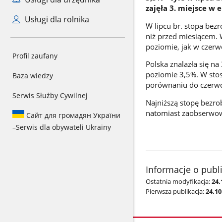
zajęła 3. miejsce w
Usługi dla rolnika
W lipcu br. stopa bezr
niż przed miesiącem. 
poziomie, jak w czerw
Profil zaufany
Polska znalazła się na
poziomie 3,5%. W stos
Baza wiedzy
porównaniu do czerwca
Serwis Służby Cywilnej
Najniższą stopę bezr
natomiast zaobserwowa
Сайт для громадян України
–
Serwis dla obywateli Ukrainy
Informacje o publ
Ostatnia modyfikacja:
24.
Pierwsza publikacja:
24.10