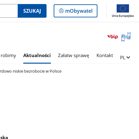
Logowanie
SZUKAJ
mObywatel
do
panelu
Otwórz
okno
z
tłumac
 robimy
Aktualności
Załatw sprawę
Kontakt
Zmień ję
PL
języka
migowe
rdowo niskie bezrobocie w Polsce
lska