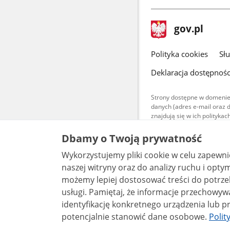
stopka
Strona
gov.pl
gov.pl
główna
gov.pl
Polityka cookies
Sł
Deklaracja dostępnośc
Strony dostępne w domenie
danych (adres e-mail oraz 
znajdują się w ich polityk
Treści teksto
Dbamy o Twoją prywatność
udostępniane
warunkach 4.0
Wykorzystujemy pliki cookie w celu zapewn
są udostępni
bez utworów z
naszej witryny oraz do analizy ruchu i optymalizacj
możemy lepiej dostosować treści do potrzeb
usługi. Pamiętaj, że informacje przechowywane w plikach cookie mogą pozwalać na
identyfikację konkretnego urządzenia lub pr
potencjalnie stanowić dane osobowe.
Polit