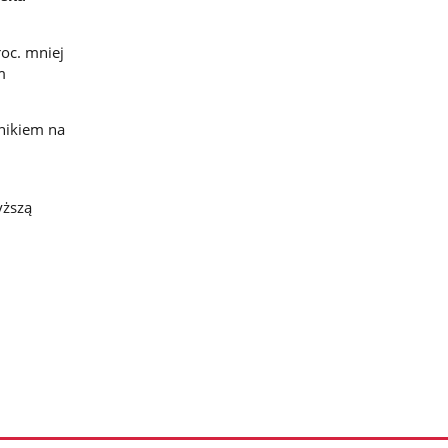
roc. mniej
m
źnikiem na
.
yższą