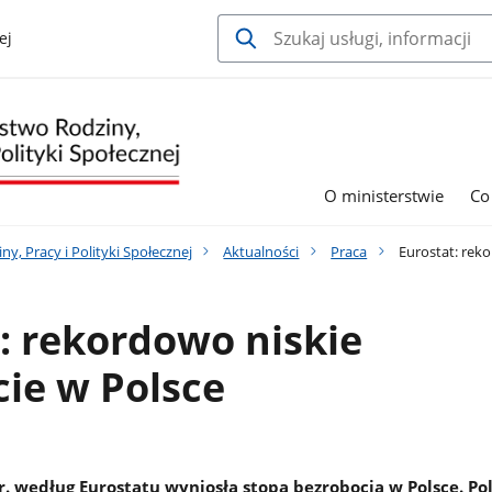
ej
O ministerstwie
Co
y, Pracy i Polityki Społecznej
Aktualności
Praca
Eurostat: reko
: rekordowo niskie
ie w Polsce
br. według Eurostatu wyniosła stopa bezrobocia w Polsce. Po