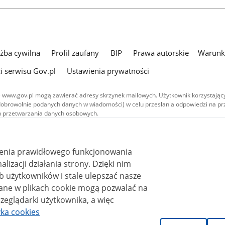
użba cywilna
Profil zaufany
BIP
Prawa autorskie
Warunki
i serwisu Gov.pl
Ustawienia prywatności
 www.gov.pl mogą zawierać adresy skrzynek mailowych. Użytkownik korzystający
dobrowolnie podanych danych w wiadomości) w celu przesłania odpowiedzi na prz
ach przetwarzania danych osobowych.
we publikowane w serwisie (z wyłączeniem treści audiowizualnych), są
 na licencji typu Creative Commons: uznanie autorstwa - na tych samych
 (CC BY-SA 4.0). Materiały audiowizualne, w tym zdjęcia, materiały audio i wideo
ienia prawidłowego funkcjonowania
ane na licencji typu Creative Commons: uznanie autorstwa użycie niekomercyjne 
ależnych 4.0 (CC BY-NC-ND 4.0), o ile nie jest to stwierdzone inaczej.
i działania strony. Dzięki nim
 użytkowników i stale ulepszać nasze
zeglądarki użytkownika, a więc
yka cookies