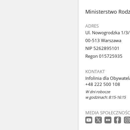
stopka
Ministerstwo Rodzi
ADRES
Ul. Nowogrodzka 1/3
00-513 Warszawa
NIP 5262895101
Regon 015725935
KONTAKT
Infolinia dla Obywatel
+48 222 500 108
W dni robocze
w godzinach: 8:15-16:15
MEDIA SPOŁECZNOŚC