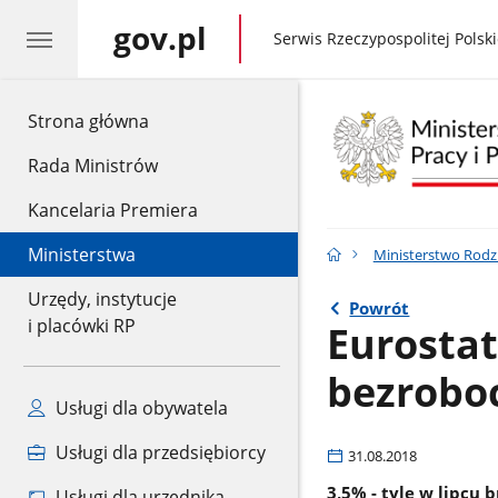
gov.pl
gov.pl
Serwis Rzeczypospolitej Polski
gov.pl
Strona główna
Rada Ministrów
Kancelaria Premiera
Ministerstwa
Ministerstwo Rodzin
Urzędy, instytucje
Powrót
i placówki RP
Eurostat
bezroboc
Usługi dla obywatela
Usługi dla przedsiębiorcy
31.08.2018
3,5% - tyle w lipcu 
Usługi dla urzędnika