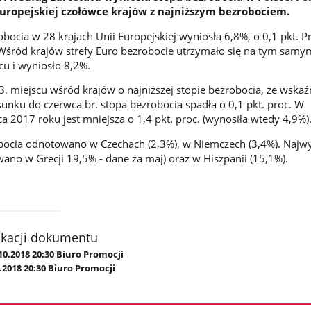
 europejskiej czołówce krajów z najniższym bezrobociem.
obocia w 28 krajach Unii Europejskiej wyniosła 6,8%, o 0,1 pkt. P
Wśród krajów strefy Euro bezrobocie utrzymało się na tym samy
cu i wyniosło 8,2%.
 3. miejscu wśród krajów o najniższej stopie bezrobocia, ze wska
unku do czerwca br. stopa bezrobocia spadła o 0,1 pkt. proc. W
 2017 roku jest mniejsza o 1,4 pkt. proc. (wynosiła wtedy 4,9%)
obocia odnotowano w Czechach (2,3%), w Niemczech (3,4%). Najw
no w Grecji 19,5% - dane za maj) oraz w Hiszpanii (15,1%).
ikacji dokumentu
10.2018 20:30 Biuro Promocji
.2018 20:30 Biuro Promocji