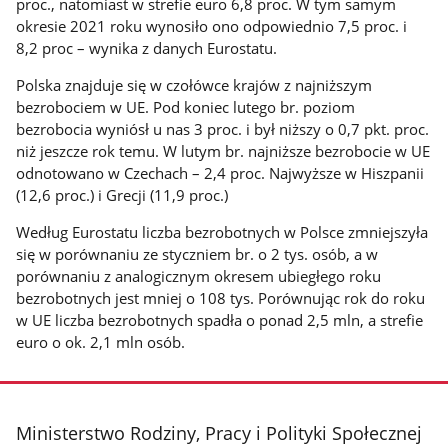
proc., natomiast w strefie euro 6,8 proc. W tym samym
okresie 2021 roku wynosiło ono odpowiednio 7,5 proc. i
8,2 proc – wynika z danych Eurostatu.
Polska znajduje się w czołówce krajów z najniższym
bezrobociem w UE. Pod koniec lutego br. poziom
bezrobocia wyniósł u nas 3 proc. i był niższy o 0,7 pkt. proc.
niż jeszcze rok temu. W lutym br. najniższe bezrobocie w UE
odnotowano w Czechach – 2,4 proc. Najwyższe w Hiszpanii
(12,6 proc.) i Grecji (11,9 proc.)
Według Eurostatu liczba bezrobotnych w Polsce zmniejszyła
się w porównaniu ze styczniem br. o 2 tys. osób, a w
porównaniu z analogicznym okresem ubiegłego roku
bezrobotnych jest mniej o 108 tys. Porównując rok do roku
w UE liczba bezrobotnych spadła o ponad 2,5 mln, a strefie
euro o ok. 2,1 mln osób.
stopka
Ministerstwo Rodziny, Pracy i Polityki Społecznej