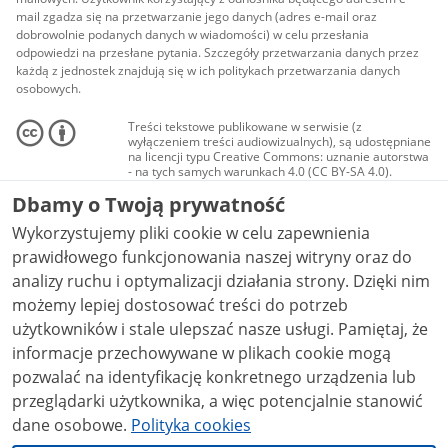
mail zgadza się na przetwarzanie jego danych (adres e-mail oraz
dobrowolnie podanych danych w wiadomości) w celu przesłania
odpowiedzi na przesłane pytania. Szczegóły przetwarzania danych przez
każdą z jednostek znajdują się w ich politykach przetwarzania danych
osobowych.
Treści tekstowe publikowane w serwisie (z
wyłączeniem treści audiowizualnych), są udostępniane
na licencji typu Creative Commons: uznanie autorstwa
- na tych samych warunkach 4.0 (CC BY-SA 4.0).
Materiały audiowizualne, w tym zdjęcia, materiały
Dbamy o Twoją prywatność
audio i wideo, są udostępniane na licencji typu
Creative Commons: uznanie autorstwa użycie
Wykorzystujemy pliki cookie w celu zapewnienia
niekomercyjne - bez utworów zależnych 4.0 (CC BY-
NC-ND 4.0), o ile nie jest to stwierdzone inaczej.
prawidłowego funkcjonowania naszej witryny oraz do
analizy ruchu i optymalizacji działania strony. Dzięki nim
możemy lepiej dostosować treści do potrzeb
użytkowników i stale ulepszać nasze usługi. Pamiętaj, że
informacje przechowywane w plikach cookie mogą
pozwalać na identyfikację konkretnego urządzenia lub
przeglądarki użytkownika, a więc potencjalnie stanowić
dane osobowe.
Polityka cookies