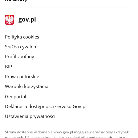
stopka
Strona
gov.pl
gov.pl
główna
gov.pl
Polityka cookies
Służba cywilna
Profil zaufany
BIP
Prawa autorskie
Warunki korzystania
Geoportal
Deklaracja dostępności serwisu Gov.pl
Ustawienia prywatności
Strony dostępne w domenie www.gov.pl mogą zawierać adresy skrzynek
mailowych. Użytkownik korzystający z odnośnika będącego adresem e-