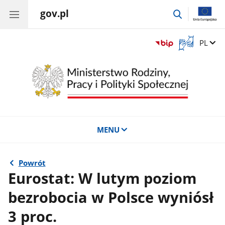
gov.pl
przejdź
do
wyszukiwar
Otwórz
Zmień 
PL
okno
z
tłumaczem
języka
migowego
MENU
Powrót
Eurostat: W lutym poziom
bezrobocia w Polsce wyniósł
3 proc.