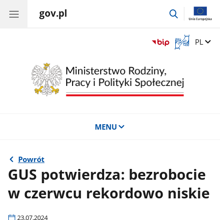
gov.pl
przejdź
do
wyszukiwar
Otwórz
Zmień 
PL
okno
z
tłumaczem
języka
migowego
MENU
Powrót
GUS potwierdza: bezrobocie
w czerwcu rekordowo niskie
23.07.2024