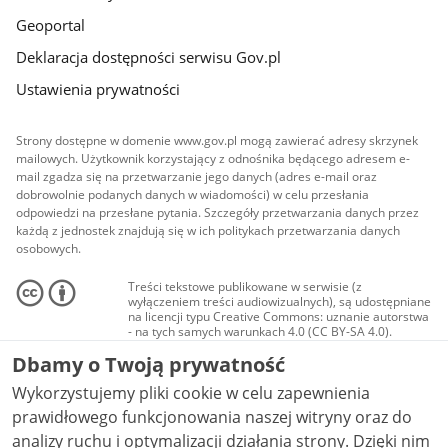
Geoportal
Deklaracja dostępności serwisu Gov.pl
Ustawienia prywatności
Strony dostępne w domenie www.gov.pl mogą zawierać adresy skrzynek
mailowych. Użytkownik korzystający z odnośnika będącego adresem e-
mail zgadza się na przetwarzanie jego danych (adres e-mail oraz
dobrowolnie podanych danych w wiadomości) w celu przesłania
odpowiedzi na przesłane pytania. Szczegóły przetwarzania danych przez
każdą z jednostek znajdują się w ich politykach przetwarzania danych
osobowych.
Treści tekstowe publikowane w serwisie (z
wyłączeniem treści audiowizualnych), są udostępniane
na licencji typu Creative Commons: uznanie autorstwa
- na tych samych warunkach 4.0 (CC BY-SA 4.0).
Materiały audiowizualne, w tym zdjęcia, materiały
Dbamy o Twoją prywatność
audio i wideo, są udostępniane na licencji typu
Creative Commons: uznanie autorstwa użycie
Wykorzystujemy pliki cookie w celu zapewnienia
niekomercyjne - bez utworów zależnych 4.0 (CC BY-
NC-ND 4.0), o ile nie jest to stwierdzone inaczej.
prawidłowego funkcjonowania naszej witryny oraz do
analizy ruchu i optymalizacji działania strony. Dzięki nim