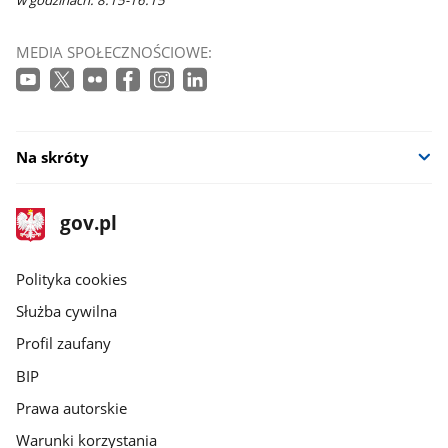
MEDIA SPOŁECZNOŚCIOWE:
Na skróty
stopka
Strona
gov.pl
gov.pl
główna
gov.pl
Polityka cookies
Służba cywilna
Profil zaufany
BIP
Prawa autorskie
Warunki korzystania