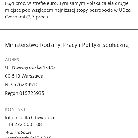
i 6,4 proc. w strefie euro. Tym samym Polska zajęła drugie
miejsce pod względem najniższej stopy bezrobocia w UE za
Czechami (2,7 proc.).
stopka
Ministerstwo Rodziny, Pracy i Polityki Społecznej
ADRES
Ul. Nowogrodzka 1/3/5
00-513 Warszawa
NIP 5262895101
Regon 015725935
KONTAKT
Infolinia dla Obywatela
+48 222 500 108
W dni robocze
w godzinach: 8:15-16:15