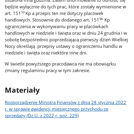
ustalona inna godzina. Zatem unormowanie to odnosić się
będzie wyłącznie do tych prac, które zostały wymienione w
10
art. 151
Kp a przepis ten nie dotyczy placówek
9b
handlowych. Stosownie do dodanego art. 151
Kp
ograniczenia w wykonywaniu pracy w placówkach
handlowych w niedziele i święta oraz w dniu 24 grudnia i w
sobotę bezpośrednio poprzedzającą pierwszy dzień Wielkiej
Nocy określają przepisy ustawy o ograniczeniu handlu w
niedziele i święta oraz niektóre inne dni.
W świetle powyższego pracodawca nie ma obowiązku
zmiany regulaminu pracy w tym zakresie.
Materiały
Rozporządzenie Ministra Finansów z dnia 28 stycznia 2022
r. w sprawie ewidencji miesięcznego przychodu ze
sprzedaży (Dz.U. z 2022 r. poz. 229)