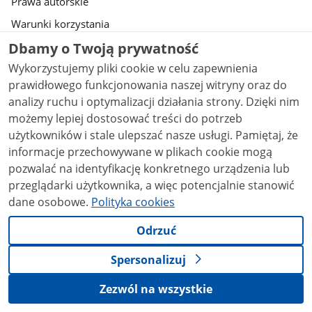
Prawa autorskie
Warunki korzystania
Dbamy o Twoją prywatność
Geoportal
Wykorzystujemy pliki cookie w celu zapewnienia
Deklaracja dostępności serwisu Gov.pl
prawidłowego funkcjonowania naszej witryny oraz do
Ustawienia prywatności
analizy ruchu i optymalizacji działania strony. Dzięki nim
możemy lepiej dostosować treści do potrzeb
Strony dostępne w domenie www.gov.pl mogą zawierać adresy skrzynek
użytkowników i stale ulepszać nasze usługi. Pamiętaj, że
mailowych. Użytkownik korzystający z odnośnika będącego adresem e-
informacje przechowywane w plikach cookie mogą
mail zgadza się na przetwarzanie jego danych (adres e-mail oraz
dobrowolnie podanych danych w wiadomości) w celu przesłania
pozwalać na identyfikację konkretnego urządzenia lub
odpowiedzi na przesłane pytania. Szczegóły przetwarzania danych przez
przeglądarki użytkownika, a więc potencjalnie stanowić
każdą z jednostek znajdują się w ich politykach przetwarzania danych
dane osobowe.
Polityka cookies
osobowych.
Treści tekstowe publikowane w serwisie (z
Odrzuć
wyłączeniem treści audiowizualnych), są udostępniane
na licencji typu Creative Commons: uznanie autorstwa
Spersonalizuj
- na tych samych warunkach 4.0 (CC BY-SA 4.0).
Materiały audiowizualne, w tym zdjęcia, materiały
audio i wideo, są udostępniane na licencji typu
Zezwól na wszystkie
Creative Commons: uznanie autorstwa użycie
niekomercyjne - bez utworów zależnych 4.0 (CC BY-