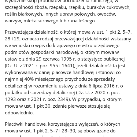
wyłącznie skup produktów pochodzenia rolniczego, w
szczególności zboża, rzepaku, rzepiku, buraków cukrowych,
roślin białkowych, innych upraw polowych, owoców,
warzyw, mleka surowego lub runa leśnego.
Przeważająca działalność, o której mowa w ust. 1 pkt 2, 5–7,
28 i 29, oznacza rodzaj przeważającej działalności wskazany
we wniosku o wpis do krajowego rejestru urzędowego
podmiotów gospodarki narodowej, o którym mowa w
ustawie z dnia 29 czerwca 1995 r. o statystyce publicznej
(Dz. U. z 2021 r. poz. 955 i 1641), jeżeli działalność ta jest
wykonywana w danej placówce handlowej i stanowi co
najmniej 40% miesięcznego przychodu ze sprzedaży
detalicznej w rozumieniu ustawy z dnia 6 lipca 2016 r. o
podatku od sprzedaży detalicznej (Dz. U. z 2020 r. poz.
1293 oraz z 2021 r. poz. 2349). W przypadku, o którym
mowa w ust. 1 pkt 30, zdanie pierwsze stosuje się
odpowiednio.
Placówki handlowe, korzystające z wyłączeń, o których
mowa w ust. 1 pkt 2, 5–7 i 28–30, są obowiązane do