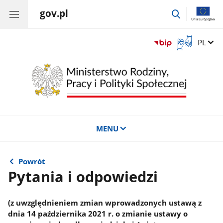
gov.pl
przejdź
do
wyszukiwar
Otwórz
Zmień 
PL
okno
z
tłumaczem
języka
migowego
MENU
Powrót
Pytania i odpowiedzi
(z uwzględnieniem zmian wprowadzonych ustawą z
dnia 14 października 2021 r. o zmianie ustawy o