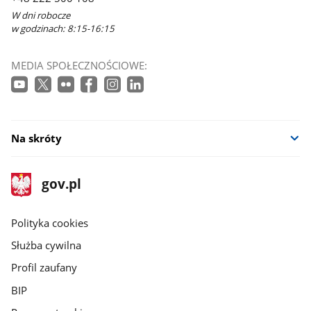
W dni robocze
w godzinach: 8:15-16:15
MEDIA SPOŁECZNOŚCIOWE:
Na skróty
stopka
Strona
gov.pl
gov.pl
główna
gov.pl
Polityka cookies
Służba cywilna
Profil zaufany
BIP