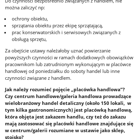
Do czynności bezpośrednio związanych z handlem, nie
można zaliczyć np:
ochrony obiektu,
sprzątania obiektu przez ekipę sprzątającą,
prac konserwatorskich i serwisowych związanych z
obsługą sprzętu,
Za obejście ustawy należałoby uznać powierzanie
powyższych czynności w ramach dodatkowych obowiązków
pracownikom lub zatrudnionym wykonującym w placówce
handlowej od poniedziałku do soboty handel lub inne
czynności związane z handlem.
Jak należy rozumieć pojęcie „placówka handlowa”?
Czy centrum handlowe/galeria handlowa prowadzące
wielobranżowy handel detaliczny (około 150 lokali, w
tym kilka gastronomicznych) jest placówką handlową,
która objęta jest zakazem handlu, czy też do zakazu
mają zastosować się placówki handlowe znajdujące się
w centrum/galerii rozumiane w ustawie jako sklep,
stoisko?