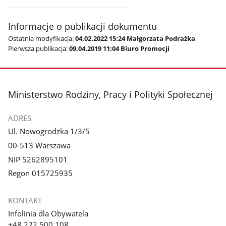
Informacje o publikacji dokumentu
Ostatnia modyfikacja:
04.02.2022 15:24 Małgorzata Podrażka
Pierwsza publikacja:
09.04.2019 11:04 Biuro Promocji
stopka
Ministerstwo Rodziny, Pracy i Polityki Społecznej
ADRES
Ul. Nowogrodzka 1/3/5
00-513 Warszawa
NIP 5262895101
Regon 015725935
KONTAKT
Infolinia dla Obywatela
+48 222 500 108