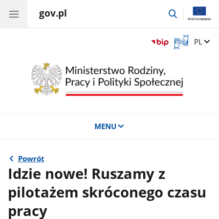
gov.pl
przejdź
do
wyszukiwar
Otwórz
Zmień 
PL
okno
z
tłumaczem
języka
migowego
MENU
Powrót
Idzie nowe! Ruszamy z
pilotażem skróconego czasu
pracy