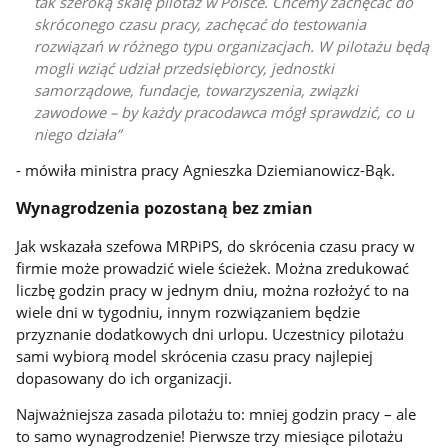
tak szeroką skalę pilotaż w Polsce. Chcemy zachęcać do
skróconego czasu pracy, zachęcać do testowania
rozwiązań w różnego typu organizacjach. W pilotażu będą
mogli wziąć udział przedsiębiorcy, jednostki
samorządowe, fundacje, towarzyszenia, związki
zawodowe – by każdy pracodawca mógł sprawdzić, co u
niego działa
- mówiła ministra pracy Agnieszka Dziemianowicz-Bąk.
Wynagrodzenia pozostaną bez zmian
Jak wskazała szefowa MRPiPS, do skrócenia czasu pracy w
firmie może prowadzić wiele ścieżek. Można zredukować
liczbę godzin pracy w jednym dniu, można rozłożyć to na
wiele dni w tygodniu, innym rozwiązaniem będzie
przyznanie dodatkowych dni urlopu. Uczestnicy pilotażu
sami wybiorą model skrócenia czasu pracy najlepiej
dopasowany do ich organizacji.
Najważniejsza zasada pilotażu to: mniej godzin pracy – ale
to samo wynagrodzenie! Pierwsze trzy miesiące pilotażu