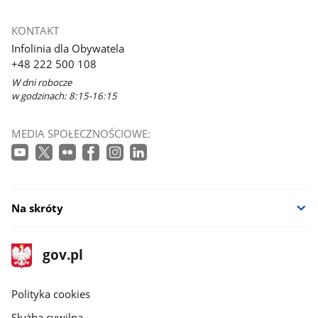
KONTAKT
Infolinia dla Obywatela
+48 222 500 108
W dni robocze
w godzinach: 8:15-16:15
MEDIA SPOŁECZNOŚCIOWE:
Na skróty
stopka
Strona
gov.pl
gov.pl
główna
gov.pl
Polityka cookies
Służba cywilna