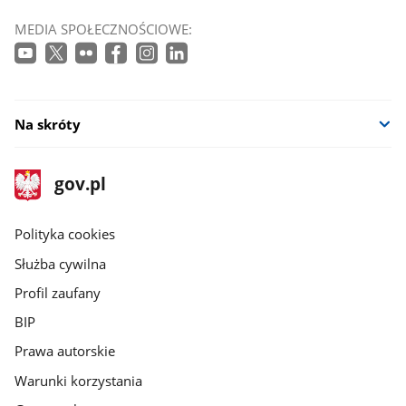
MEDIA SPOŁECZNOŚCIOWE:
Na skróty
stopka
Strona
gov.pl
gov.pl
główna
gov.pl
Polityka cookies
Służba cywilna
Profil zaufany
BIP
Prawa autorskie
Warunki korzystania