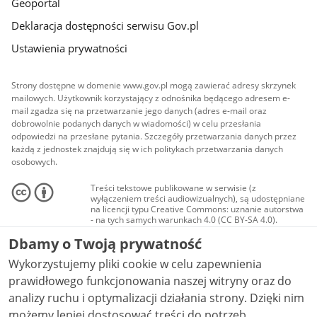
Geoportal
Deklaracja dostępności serwisu Gov.pl
Ustawienia prywatności
Strony dostępne w domenie www.gov.pl mogą zawierać adresy skrzynek
mailowych. Użytkownik korzystający z odnośnika będącego adresem e-
mail zgadza się na przetwarzanie jego danych (adres e-mail oraz
dobrowolnie podanych danych w wiadomości) w celu przesłania
odpowiedzi na przesłane pytania. Szczegóły przetwarzania danych przez
każdą z jednostek znajdują się w ich politykach przetwarzania danych
osobowych.
Treści tekstowe publikowane w serwisie (z
wyłączeniem treści audiowizualnych), są udostępniane
na licencji typu Creative Commons: uznanie autorstwa
- na tych samych warunkach 4.0 (CC BY-SA 4.0).
Materiały audiowizualne, w tym zdjęcia, materiały
Dbamy o Twoją prywatność
audio i wideo, są udostępniane na licencji typu
Creative Commons: uznanie autorstwa użycie
Wykorzystujemy pliki cookie w celu zapewnienia
niekomercyjne - bez utworów zależnych 4.0 (CC BY-
NC-ND 4.0), o ile nie jest to stwierdzone inaczej.
prawidłowego funkcjonowania naszej witryny oraz do
analizy ruchu i optymalizacji działania strony. Dzięki nim
możemy lepiej dostosować treści do potrzeb