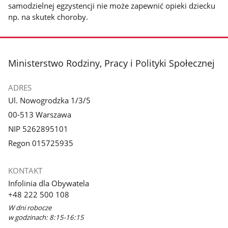
samodzielnej egzystencji nie może zapewnić opieki dziecku
np. na skutek choroby.
stopka
Ministerstwo Rodziny, Pracy i Polityki Społecznej
ADRES
Ul. Nowogrodzka 1/3/5
00-513 Warszawa
NIP 5262895101
Regon 015725935
KONTAKT
Infolinia dla Obywatela
+48 222 500 108
W dni robocze
w godzinach: 8:15-16:15