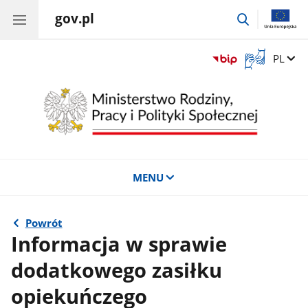
gov.pl
przejdź
do
wyszukiwar
Otwórz
Zmień 
PL
okno
z
tłumaczem
języka
migowego
MENU
Powrót
Informacja w sprawie
dodatkowego zasiłku
opiekuńczego