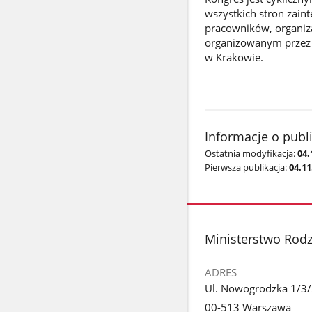
wszystkich stron zai
pracowników, organiza
organizowanym przez 
w Krakowie.
Informacje o publ
Ostatnia modyfikacja:
04.
Pierwsza publikacja:
04.11
stopka
Ministerstwo Rodzi
ADRES
Ul. Nowogrodzka 1/3
00-513 Warszawa