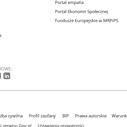
Portal empatia
Portal Ekonomii Społecznej
Fundusze Europejskie w MRPiPS
a
IOWE:
użba cywilna
Profil zaufany
BIP
Prawa autorskie
Warunki
i serwisu Gov.pl
Ustawienia prywatności