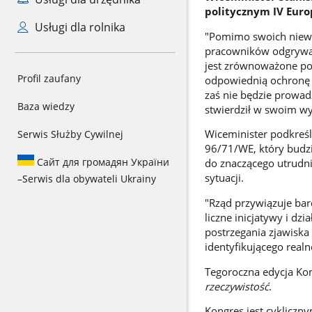
politycznym IV Euro
Usługi dla rolnika
"Pomimo swoich niewie
pracowników odgrywa 
jest zrównoważone pod
Profil zaufany
odpowiednią ochronę 
zaś nie będzie prowad
Baza wiedzy
stwierdził w swoim wy
Wiceminister podkreśli
Serwis Służby Cywilnej
96/71/WE, który budzi
Сайт для громадян України
do znaczącego utrudni
sytuacji.
–
Serwis dla obywateli Ukrainy
"Rząd przywiązuje ba
liczne inicjatywy i d
postrzegania zjawiska
identyfikującego real
Tegoroczna edycja Ko
rzeczywistość
.
Kongres jest cyklicz