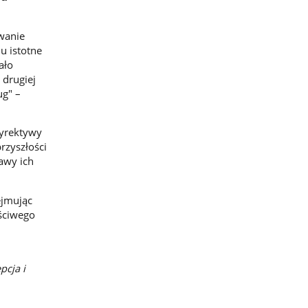
wanie
u istotne
ało
drugiej
ug" –
dyrektywy
rzyszłości
awy ich
ejmując
aściwego
pcja i