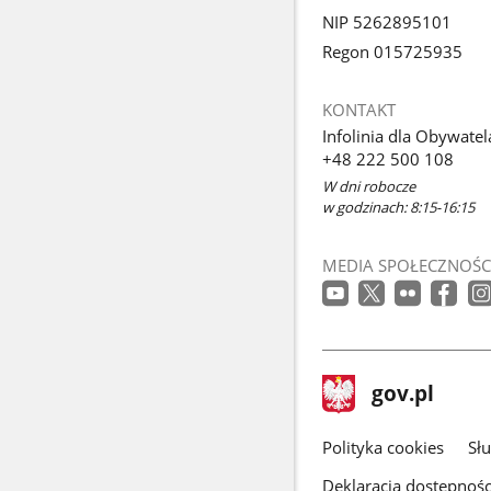
NIP 5262895101
Regon 015725935
KONTAKT
Infolinia dla Obywatel
+48 222 500 108
W dni robocze
w godzinach: 8:15-16:15
MEDIA SPOŁECZNOŚC
stopka
Strona
gov.pl
gov.pl
główna
gov.pl
Polityka cookies
Sł
Deklaracja dostępnośc