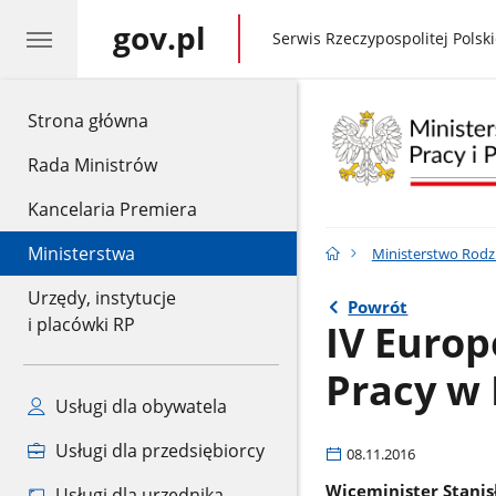
gov.pl
gov.pl
Serwis Rzeczypospolitej Polski
gov.pl
Strona główna
Rada Ministrów
Kancelaria Premiera
Ministerstwa
Ministerstwo Rodzin
Urzędy, instytucje
Powrót
i placówki RP
IV Europ
Pracy w
Usługi dla obywatela
Usługi dla przedsiębiorcy
08.11.2016
Wiceminister Stanisł
Usługi dla urzędnika