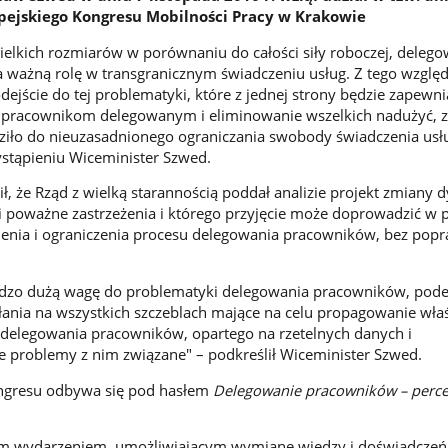
pejskiego Kongresu Mobilności Pracy w Krakowie
lkich rozmiarów w porównaniu do całości siły roboczej, delego
ważną rolę w transgranicznym świadczeniu usług. Z tego względ
ejście do tej problematyki, które z jednej strony będzie zapewni
pracownikom delegowanym i eliminowanie wszelkich nadużyć, z 
ziło do nieuzasadnionego ograniczania swobody świadczenia usł
stąpieniu Wiceminister Szwed.
ł, że Rząd z wielką starannością poddał analizie projekt zmiany 
 poważne zastrzeżenia i którego przyjęcie może doprowadzić w p
enia i ograniczenia procesu delegowania pracowników, bez popr
rdzo dużą wagę do problematyki delegowania pracowników, pod
ziałania na wszystkich szczeblach mające na celu propagowanie wł
 delegowania pracowników, opartego na rzetelnych danych i
ne problemy z nim związane" – podkreślił Wiceminister Szwed.
ngresu odbywa się pod hasłem
Delegowanie pracowników – perce
nym wydarzeniem, umożliwiającym wymianę wiedzy i doświadczeń