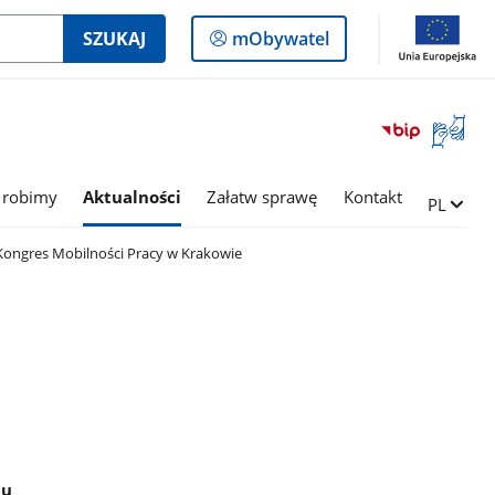
Logowanie
SZUKAJ
mObywatel
do
panelu
Otwórz
okno
z
tłumac
 robimy
Aktualności
Załatw sprawę
Kontakt
Zmień ję
PL
języka
migowe
Kongres Mobilności Pracy w Krakowie
iu