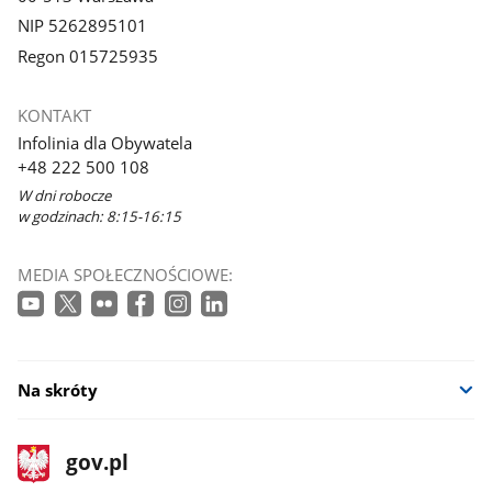
NIP 5262895101
Regon 015725935
KONTAKT
Infolinia dla Obywatela
+48 222 500 108
W dni robocze
w godzinach: 8:15-16:15
MEDIA SPOŁECZNOŚCIOWE:
Na skróty
stopka
Strona
gov.pl
gov.pl
główna