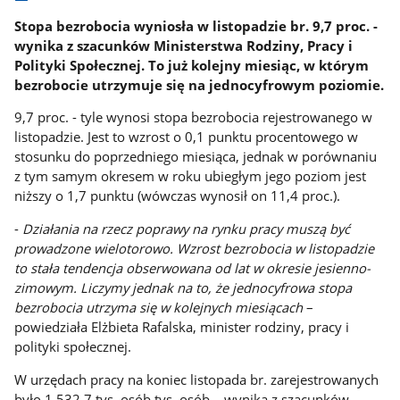
Stopa bezrobocia wyniosła w listopadzie br. 9,7 proc. -
wynika z szacunków Ministerstwa Rodziny, Pracy i
Polityki Społecznej. To już kolejny miesiąc, w którym
bezrobocie utrzymuje się na jednocyfrowym poziomie.
9,7 proc. - tyle wynosi stopa bezrobocia rejestrowanego w
listopadzie. Jest to wzrost o 0,1 punktu procentowego w
stosunku do poprzedniego miesiąca, jednak w porównaniu
z tym samym okresem w roku ubiegłym jego poziom jest
niższy o 1,7 punktu (wówczas wynosił on 11,4 proc.).
-
Działania na rzecz poprawy na rynku pracy muszą być
prowadzone wielotorowo. Wzrost bezrobocia w listopadzie
to stała tendencja obserwowana od lat w okresie jesienno-
zimowym. Liczymy jednak na to, że jednocyfrowa stopa
bezrobocia utrzyma się w kolejnych miesiącach
–
powiedziała Elżbieta Rafalska, minister rodziny, pracy i
polityki społecznej.
W urzędach pracy na koniec listopada br. zarejestrowanych
było 1 532,7 tys. osób tys. osób – wynika z szacunków