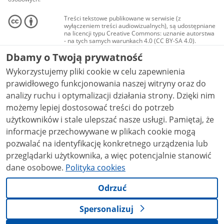
Treści tekstowe publikowane w serwisie (z
wyłączeniem treści audiowizualnych), są udostępniane
na licencji typu Creative Commons: uznanie autorstwa
- na tych samych warunkach 4.0 (CC BY-SA 4.0).
Materiały audiowizualne, w tym zdjęcia, materiały
Dbamy o Twoją prywatność
audio i wideo, są udostępniane na licencji typu
Creative Commons: uznanie autorstwa użycie
Wykorzystujemy pliki cookie w celu zapewnienia
niekomercyjne - bez utworów zależnych 4.0 (CC BY-
NC-ND 4.0), o ile nie jest to stwierdzone inaczej.
prawidłowego funkcjonowania naszej witryny oraz do
analizy ruchu i optymalizacji działania strony. Dzięki nim
możemy lepiej dostosować treści do potrzeb
użytkowników i stale ulepszać nasze usługi. Pamiętaj, że
informacje przechowywane w plikach cookie mogą
pozwalać na identyfikację konkretnego urządzenia lub
przeglądarki użytkownika, a więc potencjalnie stanowić
dane osobowe.
Polityka cookies
Odrzuć
Spersonalizuj