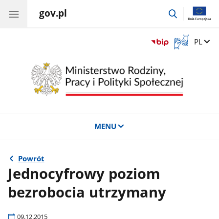
gov.pl
przejdź
do
wyszukiwar
Otwórz
Zmień 
PL
okno
z
tłumaczem
języka
migowego
MENU
Powrót
Jednocyfrowy poziom
bezrobocia utrzymany
09.12.2015