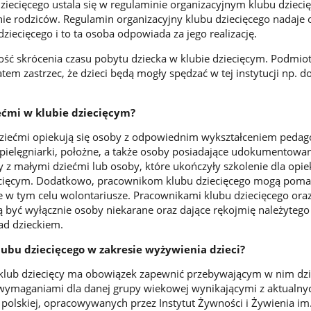
ziecięcego ustala się w regulaminie organizacyjnym klubu dzieci
ie rodziców. Regulamin organizacyjny klubu dziecięcego nadaje
dziecięcego i to ta osoba odpowiada za jego realizację.
ść skrócenia czasu pobytu dziecka w klubie dziecięcym. Podmio
tem zastrzec, że dzieci będą mogły spędzać w tej instytucji np. d
iećmi w klubie dziecięcym?
dziećmi opiekują się osoby z odpowiednim wykształceniem peda
pielęgniarki, położne, a także osoby posiadające udokumentowa
 z małymi dziećmi lub osoby, które ukończyły szkolenie dla opi
iecięcym. Dodatkowo, pracownikom klubu dziecięcego mogą pom
ie w tym celu wolontariusze. Pracownikami klubu dziecięcego ora
być wyłącznie osoby niekarane oraz dające rękojmię należytego
ad dzieckiem.
lubu dziecięcego w zakresie wyżywienia dzieci?
. klub dziecięcy ma obowiązek zapewnić przebywającym w nim dz
wymaganiami dla danej grupy wiekowej wynikającymi z aktualn
 polskiej, opracowywanych przez Instytut Żywności i Żywienia im.