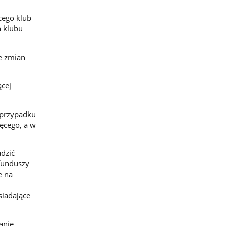
cego klub
h klubu
ie zmian
ącej
w przypadku
ięcego, a w
adzić
funduszy
e na
iadające
anie