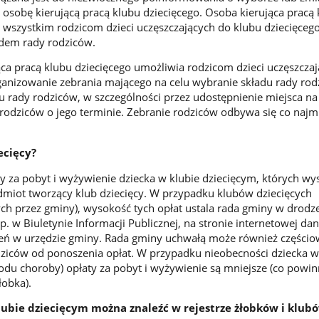
i osobę kierującą pracą klubu dziecięcego. Osoba kierująca pracą
 wszystkim rodzicom dzieci uczęszczających do klubu dziecięceg
adem rady rodziców.
ca pracą klubu dziecięcego umożliwia rodzicom dzieci uczęszcza
ganizowanie zebrania mającego na celu wybranie składu rady rod
 rady rodziców, w szczególności przez udostępnienie miejsca na
odziców o jego terminie. Zebranie rodziców odbywa się co najmn
ecięcy?
y za pobyt i wyżywienie dziecka w klubie dziecięcym, których wy
odmiot tworzący klub dziecięcy. W przypadku klubów dziecięcych
ch przez gminy), wysokość tych opłat ustala rada gminy w drodz
. w Biuletynie Informacji Publicznej, na stronie internetowej da
zeń w urzędzie gminy. Rada gminy uchwałą może również częścio
dziców od ponoszenia opłat. W przypadku nieobecności dziecka w
odu choroby) opłaty za pobyt i wyżywienie są mniejsze (co powin
łobka).
klubie dziecięcym można znaleźć w rejestrze żłobków i klub