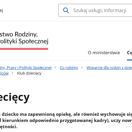
ej
O ministerstwie
C
y, Pracy i Polityki Społecznej
Co robimy
Wsparcie dla rodzin z dzi
ziców
Klub dziecięcy
ecięcy
 dziecko ma zapewnioną opiekę, ale również wychowuje się
d kierunkiem odpowiednio przygotowanej kadry), uczy no
ętności.