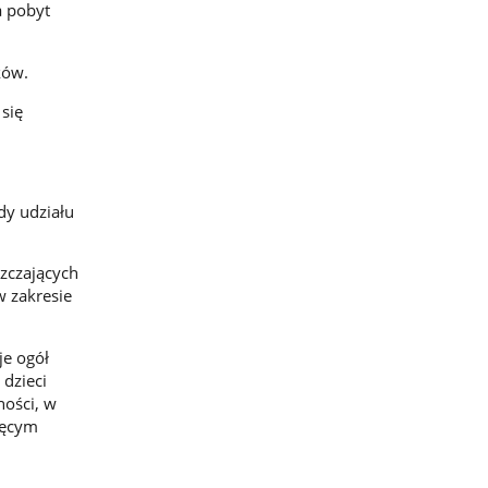
a pobyt
ków.
się
dy udziału
szczających
w zakresie
je ogół
 dzieci
ności, w
ięcym