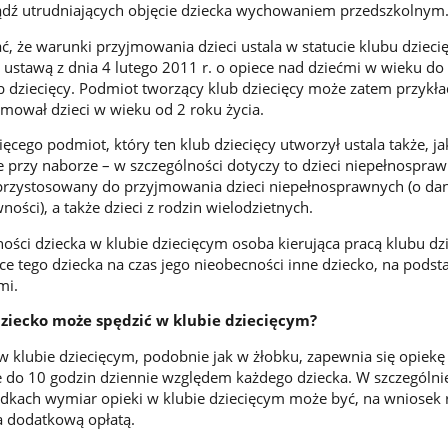
ądź utrudniających objęcie dziecka wychowaniem przedszkolnym
ć, że warunki przyjmowania dzieci ustala w statucie klubu dzieci
ustawą z dnia 4 lutego 2011 r. o opiece nad dziećmi w wieku do l
b dziecięcy. Podmiot tworzący klub dziecięcy może zatem przyk
yjmował dzieci w wieku od 2 roku życia.
ięcego podmiot, który ten klub dziecięcy utworzył ustala także, jak
e przy naborze – w szczególności dotyczy to dzieci niepełnospra
st przystosowany do przyjmowania dzieci niepełnosprawnych (o d
ości), a także dzieci z rodzin wielodzietnych.
ści dziecka w klubie dziecięcym osoba kierująca pracą klubu dz
ce tego dziecka na czas jego nieobecności inne dziecko, na podst
mi.
 dziecko może spędzić w klubie dziecięcym?
 w klubie dziecięcym, podobnie jak w żłobku, zapewnia się opiekę
 do 10 godzin dziennie względem każdego dziecka. W szczególni
dkach wymiar opieki w klubie dziecięcym może być, na wniosek 
a dodatkową opłatą.