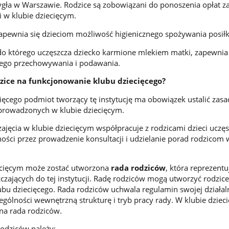
gła w Warszawie. Rodzice są zobowiązani do ponoszenia opłat z
i w klubie dziecięcym.
apewnia się dzieciom możliwość higienicznego spożywania posił
do którego uczęszcza dziecko karmione mlekiem matki, zapewnia 
jego przechowywania i podawania.
zice na funkcjonowanie klubu dziecięcego?
cięcego podmiot tworzący tę instytucję ma obowiązek ustalić zasa
 prowadzonych w klubie dziecięcym.
jęcia w klubie dziecięcym współpracuje z rodzicami dzieci uczę
ności przez prowadzenie konsultacji i udzielanie porad rodzicom 
ecięcym może zostać utworzona
rada rodziców
, która reprezentu
czających do tej instytucji. Radę rodziców mogą utworzyć rodzice
ubu dziecięcego. Rada rodziców uchwala regulamin swojej działal
ególności wewnętrzną strukturę i tryb pracy rady. W klubie dziec
dna rada rodziców.
odziców należy: