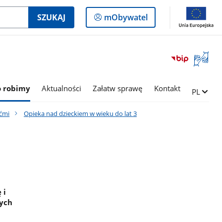
Logowanie
SZUKAJ
mObywatel
do
panelu
Otwórz
okno
z
tłumac
o robimy
Aktualności
Załatw sprawę
Kontakt
Zmień ję
PL
języka
migowe
ećmi
Opieka nad dzieckiem w wieku do lat 3
 i
wych