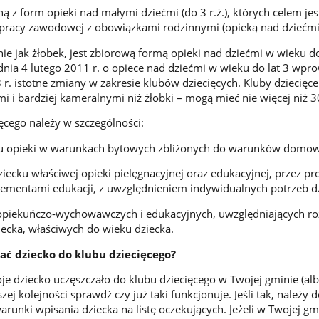
dną z form opieki nad małymi dziećmi (do 3 r.ż.), których celem j
pracy zawodowej z obowiązkami rodzinnymi (opieką nad dziećmi
ie jak żłobek, jest zbiorową formą opieki nad dziećmi w wieku do
dnia 4 lutego 2011 r. o opiece nad dziećmi w wieku do lat 3 wpro
r. istotne zmiany w zakresie klubów dziecięcych. Kluby dziecięce
i i bardziej kameralnymi niż żłobki – mogą mieć nie więcej niż 3
ęcego należy w szczególności:
ku opieki w warunkach bytowych zbliżonych do warunków domo
iecku właściwej opieki pielęgnacyjnej oraz edukacyjnej, przez p
lementami edukacji, z uwzględnieniem indywidualnych potrzeb dz
 opiekuńczo-wychowawczych i edukacyjnych, uwzględniających r
ecka, właściwych do wieku dziecka.
sać dziecko do klubu dziecięcego?
oje dziecko uczęszczało do klubu dziecięcego w Twojej gminie (al
zej kolejności sprawdź czy już taki funkcjonuje. Jeśli tak, należy 
 warunki wpisania dziecka na listę oczekujących. Jeżeli w Twojej gm