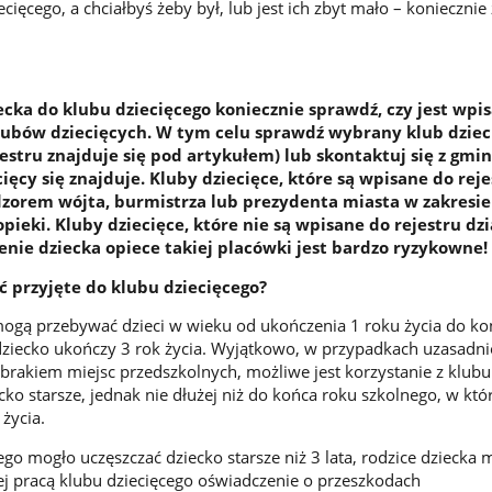
ięcego, a chciałbyś żeby był, lub jest ich zbyt mało – koniecznie 
cka do klubu dziecięcego koniecznie sprawdź, czy jest wpi
klubów dziecięcych. W tym celu sprawdź wybrany klub dziec
ejestru znajduje się pod artykułem) lub skontaktuj się z gmi
cięcy się znajduje. Kluby dziecięce, które są wpisane do rej
dzorem wójta, burmistrza lub prezydenta miasta w zakresie
pieki. Kluby dziecięce, które nie są wpisane do rejestru dzi
enie dziecka opiece takiej placówki jest bardzo ryzykowne!
ć przyjęte do klubu dziecięcego?
ogą przebywać dzieci w wieku od ukończenia 1 roku życia do ko
dziecko ukończy 3 rok życia. Wyjątkowo, w przypadkach uzasadn
brakiem miejsc przedszkolnych, możliwe jest korzystanie z klubu
cko starsze, jednak nie dłużej niż do końca roku szkolnego, w kt
życia.
go mogło uczęszczać dziecko starsze niż 3 lata, rodzice dziecka 
cej pracą klubu dziecięcego oświadczenie o przeszkodach