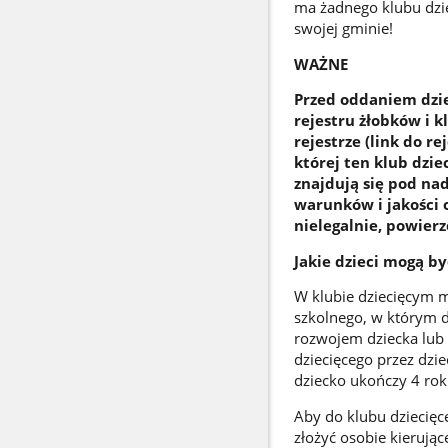
ma żadnego klubu dziec
swojej gminie!
WAŻNE
Przed oddaniem dzie
rejestru żłobków i 
rejestrze (link do r
której ten klub dzie
znajdują się pod na
warunków i jakości o
nielegalnie, powierz
Jakie dzieci mogą by
W klubie dziecięcym m
szkolnego, w którym 
rozwojem dziecka lub 
dziecięcego przez dzie
dziecko ukończy 4 rok 
Aby do klubu dziecięce
złożyć osobie kierują