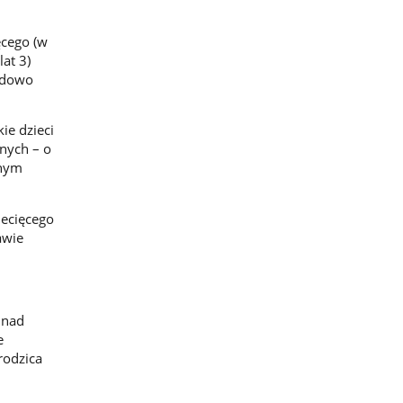
.
ęcego (w
at 3)
ładowo
ie dzieci
wnych – o
anym
iecięcego
awie
 nad
e
rodzica