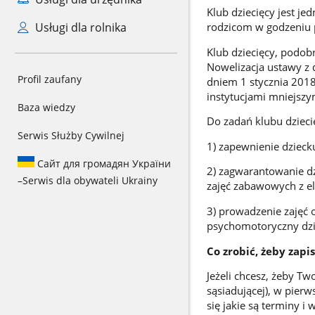
Klub dziecięcy jest je
Usługi dla rolnika
rodzicom w godzeniu 
Klub dziecięcy, podobn
Nowelizacja ustawy z 
Profil zaufany
dniem 1 stycznia 2018 
instytucjami mniejszym
Baza wiedzy
Do zadań klubu dzieci
Serwis Służby Cywilnej
1) zapewnienie dziec
Сайт для громадян України
2) zagwarantowanie dz
–
Serwis dla obywateli Ukrainy
zajęć zabawowych z e
3) prowadzenie zajęć
psychomotoryczny dzi
Co zrobić, żeby zapi
Jeżeli chcesz, żeby Tw
sąsiadującej), w pierws
się jakie są terminy i