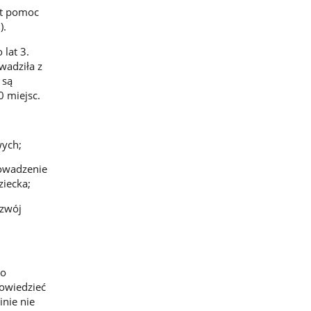
est pomoc
).
 lat 3.
wadziła z
 są
0 miejsc.
wych;
rowadzenie
iecka;
ozwój
bo
dowiedzieć
inie nie