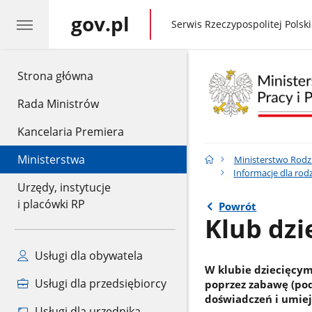
gov.pl
gov.pl
Serwis Rzeczypospolitej Polski
gov.pl
Strona główna
Rada Ministrów
Kancelaria Premiera
Ministerstwa
Ministerstwo Rodzin
Informacje dla rod
Urzędy, instytucje
i placówki RP
Powrót
Klub dzi
Usługi dla obywatela
W klubie dziecięcym
Usługi dla przedsiębiorcy
poprzez zabawę (po
doświadczeń i umiej
Usługi dla urzędnika