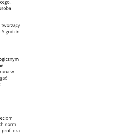
ęcego,
 osoba
t tworzący
o 5 godzin
gogicznym
ne
ekuna w
agać
z
ieciom
ych norm
 prof. dra