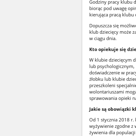
Godziny pracy klubu d
biorąc pod uwagę opin
kierująca pracą klubu 
Dopuszcza się możliwo
klub dziecięcy może za
w ciągu dnia.
Kto opiekuje się dz
W klubie dziecięcym 
lub psychologicznym, 
doświadczenie w pracy
żłobku lub klubie dz
przeszkoleni specjaln
wolontariuszami mogą 
sprawowania opieki n
Jakie są obowiązki k
Od 1 stycznia 2018 r
wyżywienie zgodne z 
żywienia dla populacji