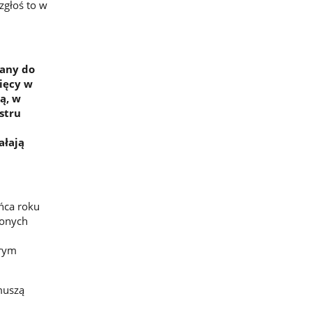
zgłoś to w
sany do
ięcy w
ną, w
estru
ałają
ńca roku
ionych
órym
muszą