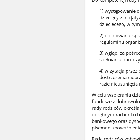
1) występowanie d
dziecięcy z inicja
dziecięcego, w tym
2) opiniowanie spr
regulaminu organi
3) wgląd, za pośre
spełniania norm ży
4) wizytacja przez
dostrzeżenia niepr
razie nieusunięcia
W celu wspierania dzi
fundusze z dobrowoln
rady rodziców określ
odrębnym rachunku ba
bankowego oraz dyspo
pisemne upoważnienie
Rada rodziców zobowi