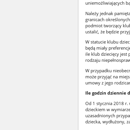
uniemożliwiających b
Należy jednak pamięta
granicach określonych 
podmiot tworzący klu
ustalić, że będzie prz
W statucie klubu dziec
będą miały preferencj
ile klub dziecięcy je
rodzaju niepełnosprawn
W przypadku nieobecno
może przyjąć na miejs
umowy z jego rodzica
Ile godzin dziennie
Od 1 stycznia 2018 r.
dzieckiem w wymiarze
uzasadnionych przypa
dziecka, wydłużony, z