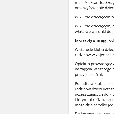
med. Aleksandra Szczy
oraz wyżywienie dziec
W klubie dziecięcym z
W klubie dziecięcym, 
właściwe warunki do 
Jaki wpływ mają rod
W statucie klubu dzie
rodziców w zajęciach
Opiekun prowadzący za
na zajęcia, w szczegól
pracy z dziećmi.
Ponadto w klubie dzi
rodziców dzieci uczęsz
uczęszczających do kl
którym określa w szcz
może działać tylko je
Do kompetencji rady r