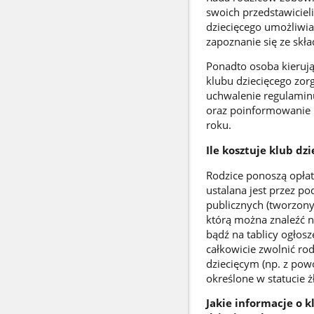
swoich przedstawiciel
dziecięcego umożliwia
zapoznanie się ze skł
Ponadto osoba kierują
klubu dziecięcego zor
uchwalenie regulaminu
oraz poinformowanie r
roku.
Ile kosztuje klub dzi
Rodzice ponoszą opłat
ustalana jest przez p
publicznych (tworzony
którą można znaleźć np
bądź na tablicy ogłos
całkowicie zwolnić ro
dziecięcym (np. z pow
określone w statucie ż
Jakie informacje o 