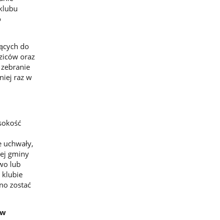
 klubu
o
jących do
ziców oraz
 zebranie
iej raz w
sokość
e uchwały,
nej gminy
wo lub
 klubie
no zostać
ów