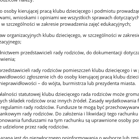
o osoby kierującej pracą klubu dziecięcego i podmiotu prowadzą
tywami, wnioskami i opiniami we wszystkich sprawach dotyczącyc
 w szczególności w zakresie prowadzenia zajęć edukacyjnych;
aw organizacyjnych klubu dziecięcego, w szczególności w zakres
zacyjnego;
dnictwem przedstawicieli rady rodziców, do dokumentacji dotycz
wienia;
 przedstawicieli rady rodziców pomieszczeń klubu dziecięcego i 
awidłowości zgłoszenie ich do osoby kierującej pracą klubu dziec
 nieprawidłowości – do wójta, burmistrza lub prezydenta miasta.
ałalności statutowej klubu dziecięcego rada rodziców może grom
ych składek rodziców oraz innych źródeł. Zasady wydatkowania 
a regulamin rady rodziców. Fundusze te mogą być przechowywan
nkowym rady rodziców. Do założenia i likwidacji tego rachunku
nowania funduszami na tym rachunku są uprawnione osoby pos
 udzielone przez radę rodziców.
ązana jest do niezwłocznego poinformowania o wyborze lub zmi