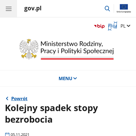
gov.pl
przejdź
do
wyszukiwar
Otwórz
Zmień 
PL
okno
z
tłumaczem
języka
migowego
MENU
Powrót
Kolejny spadek stopy
bezrobocia
05.11.2021