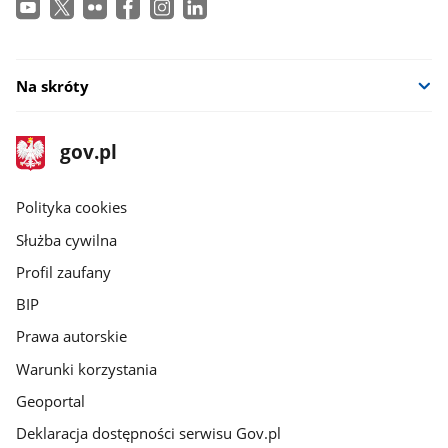
Na skróty
stopka
Strona
gov.pl
gov.pl
główna
gov.pl
Polityka cookies
Służba cywilna
Profil zaufany
BIP
Prawa autorskie
Warunki korzystania
Geoportal
Deklaracja dostępności serwisu Gov.pl