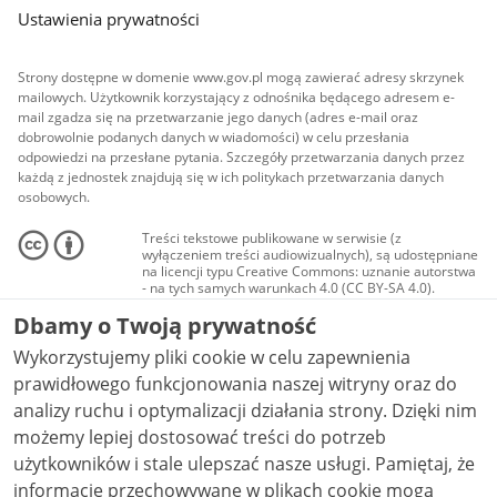
Ustawienia prywatności
Strony dostępne w domenie www.gov.pl mogą zawierać adresy skrzynek
mailowych. Użytkownik korzystający z odnośnika będącego adresem e-
mail zgadza się na przetwarzanie jego danych (adres e-mail oraz
dobrowolnie podanych danych w wiadomości) w celu przesłania
odpowiedzi na przesłane pytania. Szczegóły przetwarzania danych przez
każdą z jednostek znajdują się w ich politykach przetwarzania danych
osobowych.
Treści tekstowe publikowane w serwisie (z
wyłączeniem treści audiowizualnych), są udostępniane
na licencji typu Creative Commons: uznanie autorstwa
- na tych samych warunkach 4.0 (CC BY-SA 4.0).
Materiały audiowizualne, w tym zdjęcia, materiały
Dbamy o Twoją prywatność
audio i wideo, są udostępniane na licencji typu
Creative Commons: uznanie autorstwa użycie
Wykorzystujemy pliki cookie w celu zapewnienia
niekomercyjne - bez utworów zależnych 4.0 (CC BY-
NC-ND 4.0), o ile nie jest to stwierdzone inaczej.
prawidłowego funkcjonowania naszej witryny oraz do
analizy ruchu i optymalizacji działania strony. Dzięki nim
możemy lepiej dostosować treści do potrzeb
użytkowników i stale ulepszać nasze usługi. Pamiętaj, że
informacje przechowywane w plikach cookie mogą