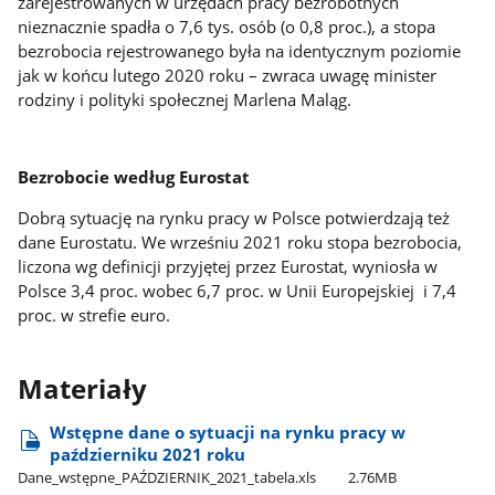
zarejestrowanych w urzędach pracy bezrobotnych
nieznacznie spadła o 7,6 tys. osób (o 0,8 proc.), a stopa
bezrobocia rejestrowanego była na identycznym poziomie
jak w końcu lutego 2020 roku – zwraca uwagę minister
rodziny i polityki społecznej Marlena Maląg.
Bezrobocie według Eurostat
Dobrą sytuację na rynku pracy w Polsce potwierdzają też
dane Eurostatu. We wrześniu 2021 roku stopa bezrobocia,
liczona wg definicji przyjętej przez Eurostat, wyniosła w
Polsce 3,4 proc. wobec 6,7 proc. w Unii Europejskiej i 7,4
proc. w strefie euro.
Materiały
Wstępne dane o sytuacji na rynku pracy w
październiku 2021 roku
Dane​_wstępne​_PAŹDZIERNIK​_2021​_tabela.xls
2.76MB