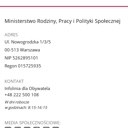
stopka
Ministerstwo Rodziny, Pracy i Polityki Społecznej
ADRES
Ul. Nowogrodzka 1/3/5
00-513 Warszawa
NIP 5262895101
Regon 015725935
KONTAKT
Infolinia dla Obywatela
+48 222 500 108
W dni robocze
w godzinach: 8:15-16:15
MEDIA SPOŁECZNOŚCIOWE: