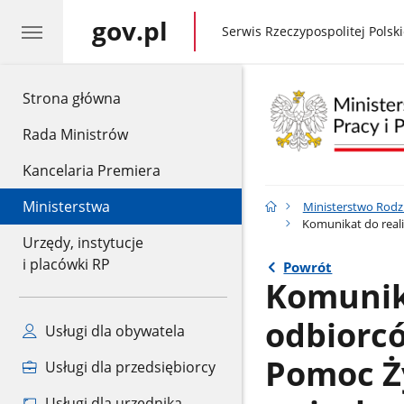
gov.pl
gov.pl
Serwis Rzeczypospolitej Polski
gov.pl
Strona główna
Rada Ministrów
Kancelaria Premiera
Ministerstwa
Ministerstwo Rodzin
Komunikat do real
Urzędy, instytucje
i placówki RP
Powrót
Komunika
odbiorc
Usługi dla obywatela
Pomoc Ż
Usługi dla przedsiębiorcy
Usługi dla urzędnika