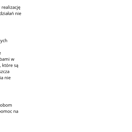
realizację
ziałań nie
nych
e
żbami w
 które są
szcza
a nie
osobom
 pomoc na