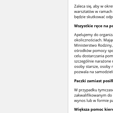
Zaleca się, aby w okre
warsztatów w ramach d
będzie skutkować odpo
Wszystkie ręce na p
Apelujemy do organiza
okolicznościach. Mają
Ministerstwo Rodziny, 
ośrodków pomocy społ
celu dostarczania po
szczególnie narażone
osoby starsze, osoby 
pozwala na samodziel
Paczki zamiast posi
W przypadku tymczasow
zakwalifikowanym do 
wynos lub w formie p
Większa pomoc kie