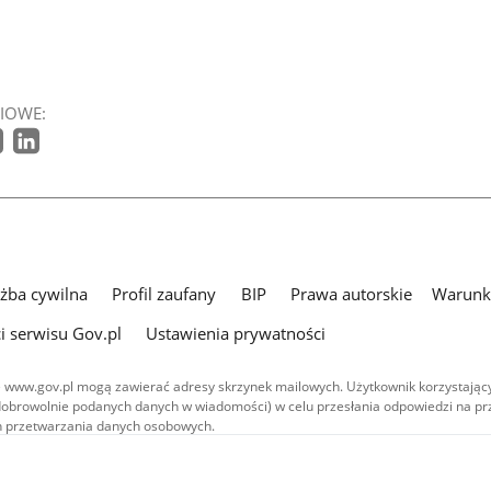
IOWE:
użba cywilna
Profil zaufany
BIP
Prawa autorskie
Warunki
i serwisu Gov.pl
Ustawienia prywatności
 www.gov.pl mogą zawierać adresy skrzynek mailowych. Użytkownik korzystający
dobrowolnie podanych danych w wiadomości) w celu przesłania odpowiedzi na prz
ach przetwarzania danych osobowych.
we publikowane w serwisie (z wyłączeniem treści audiowizualnych), są
 na licencji typu Creative Commons: uznanie autorstwa - na tych samych