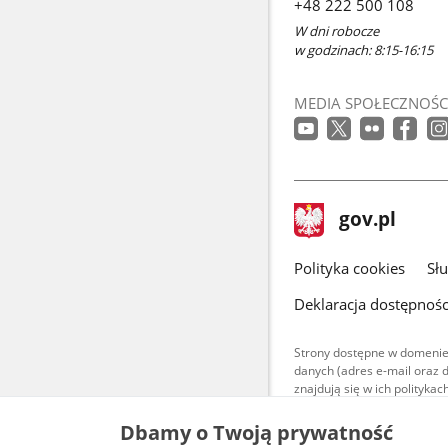
+48 222 500 108
W dni robocze
w godzinach: 8:15-16:15
MEDIA SPOŁECZNOŚC
stopka
Strona
gov.pl
gov.pl
główna
gov.pl
Polityka cookies
Sł
Deklaracja dostępnośc
Strony dostępne w domenie
danych (adres e-mail oraz 
znajdują się w ich polityk
Treści teksto
Dbamy o Twoją prywatność
udostępniane