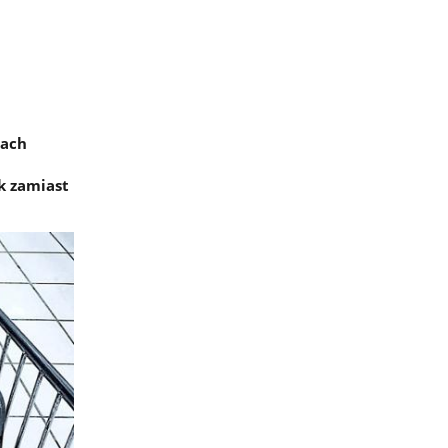
mach
k zamiast