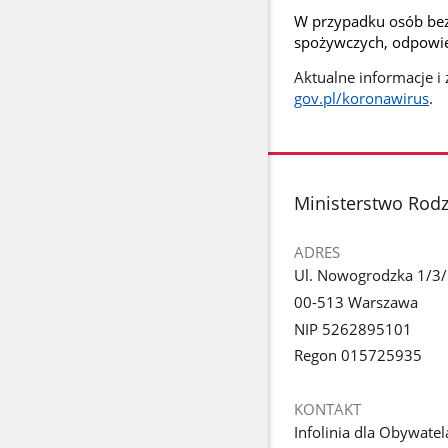
W przypadku osób bez
spożywczych, odpowied
Aktualne informacje i 
gov.pl/koronawirus
.
stopka
Ministerstwo Rodzi
ADRES
Ul. Nowogrodzka 1/3
00-513 Warszawa
NIP 5262895101
Regon 015725935
KONTAKT
Infolinia dla Obywatel