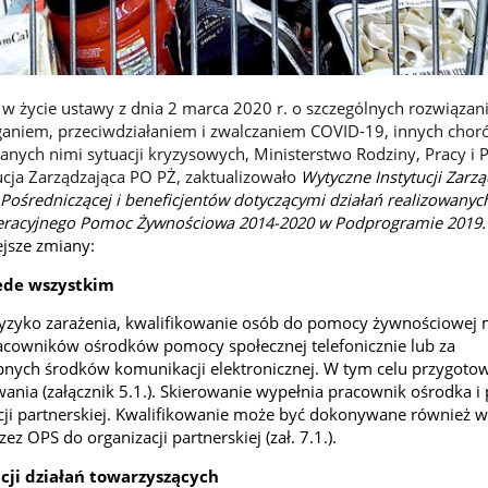
w życie ustawy z dnia 2 marca 2020 r. o szczególnych rozwiązan
ganiem, przeciwdziałaniem i zwalczaniem COVID-19, innych chor
nych nimi sytuacji kryzysowych, Ministerstwo Rodziny, Pracy i P
tucja Zarządzająca PO PŻ, zaktualizowało
Wytyczne Instytucji Zarzą
i Pośredniczącej i beneficjentów dotyczącymi działań realizowanyc
racyjnego Pomoc Żywnościowa 2014-2020 w Podprogramie 2019
jsze zmiany:
ede wszystkim
yzyko zarażenia, kwalifikowanie osób do pomocy żywnościowej 
cowników ośrodków pomocy społecznej telefonicznie lub za
nych środków komunikacji elektronicznej. W tym celu przygotow
wania (załącznik 5.1.). Skierowanie wypełnia pracownik ośrodka i
cji partnerskiej. Kwalifikowanie może być dokonywane również w
ez OPS do organizacji partnerskiej (zał. 7.1.).
cji działań towarzyszących