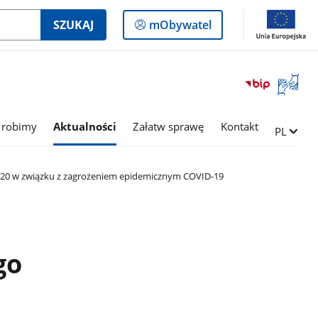
Logowanie
SZUKAJ
mObywatel
do
panelu
Otwórz
okno
z
tłumac
 robimy
Aktualności
Załatw sprawę
Kontakt
Zmień ję
PL
języka
migowe
20 w związku z zagrożeniem epidemicznym COVID-19
go