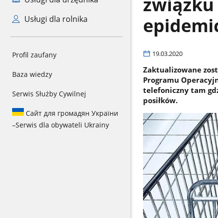
związku
epidemi
Usługi dla rolnika
19.03.2020
Profil zaufany
Zaktualizowane zosta
Baza wiedzy
Programu Operacyjn
telefoniczny tam gd
Serwis Służby Cywilnej
posiłków.
Сайт для громадян України
–
Serwis dla obywateli Ukrainy