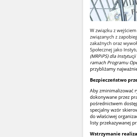
W związku z wejściem 
związanych z zapobie
zakaźnych oraz wywoła
Społecznej jako Insty
(MRPiPS) dla Instytucj
ramach Programu Ope
przybliżamy najważnie
Bezpieczeństwo prz
Aby zminimalizować r
dokonywane przez pra
pośrednictwem dostęp
specjalny wzór skiero
do właściwej organiza
listy przekazywanej prz
Wstrzymanie realiza