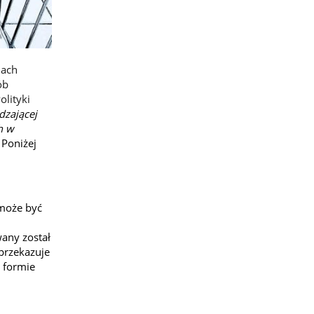
iach
ób
olityki
dzającej
h w
.
Poniżej
może być
any został
 przekazuje
 formie