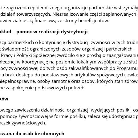
sie zagrożenia epidemicznego organizacje partnerskie wstrzymały 
ziałań towarzyszących. Niezrealizowanie części zaplanowanych d
wiedzialnością finansową ze strony beneficjentów.
okład – pomoc w realizacji dystrybucji
cji partnerskich o kontynuację dystrybucji żywności w tych trud
c świadomość ograniczonych zasobów organizacji partnerskich,
Pracy i Polityki Społecznej zwróciło się z prośbą o zaangażowani
ecznej w koordynację na poziomie lokalnym współpracy ze słu
mocy żywnościowej do tych osób zakwalifikowanych do Programu,
 na brak dostępu do podstawowych artykułów spożywczych, zwła
niepełnosprawne, osoby samotne oraz osoby, których stan zdrowi
ne zaspokojenie podstawowych potrzeb.
łków
ego zawieszenia działalności organizacji wydających posiłki, 
pomocy żywnościowej w formie posiłku, zaleca się udostępniać
aczek żywnościowych.
rowana do osób bezdomnych