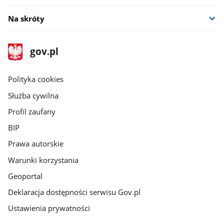
Na skróty
stopka
Strona
gov.pl
gov.pl
główna
gov.pl
Polityka cookies
Służba cywilna
Profil zaufany
BIP
Prawa autorskie
Warunki korzystania
Geoportal
Deklaracja dostępności serwisu Gov.pl
Ustawienia prywatności