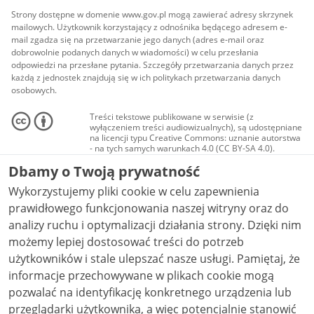
Strony dostępne w domenie www.gov.pl mogą zawierać adresy skrzynek
mailowych. Użytkownik korzystający z odnośnika będącego adresem e-
mail zgadza się na przetwarzanie jego danych (adres e-mail oraz
dobrowolnie podanych danych w wiadomości) w celu przesłania
odpowiedzi na przesłane pytania. Szczegóły przetwarzania danych przez
każdą z jednostek znajdują się w ich politykach przetwarzania danych
osobowych.
Treści tekstowe publikowane w serwisie (z
wyłączeniem treści audiowizualnych), są udostępniane
na licencji typu Creative Commons: uznanie autorstwa
- na tych samych warunkach 4.0 (CC BY-SA 4.0).
Materiały audiowizualne, w tym zdjęcia, materiały
Dbamy o Twoją prywatność
audio i wideo, są udostępniane na licencji typu
Creative Commons: uznanie autorstwa użycie
Wykorzystujemy pliki cookie w celu zapewnienia
niekomercyjne - bez utworów zależnych 4.0 (CC BY-
NC-ND 4.0), o ile nie jest to stwierdzone inaczej.
prawidłowego funkcjonowania naszej witryny oraz do
analizy ruchu i optymalizacji działania strony. Dzięki nim
możemy lepiej dostosować treści do potrzeb
użytkowników i stale ulepszać nasze usługi. Pamiętaj, że
informacje przechowywane w plikach cookie mogą
pozwalać na identyfikację konkretnego urządzenia lub
przeglądarki użytkownika, a więc potencjalnie stanowić