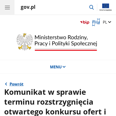
gov.pl
przejdź
do
wyszukiwar
Otwórz
Zmień 
PL
okno
z
tłumaczem
języka
migowego
MENU
Powrót
Komunikat w sprawie
terminu rozstrzygnięcia
otwartego konkursu ofert i