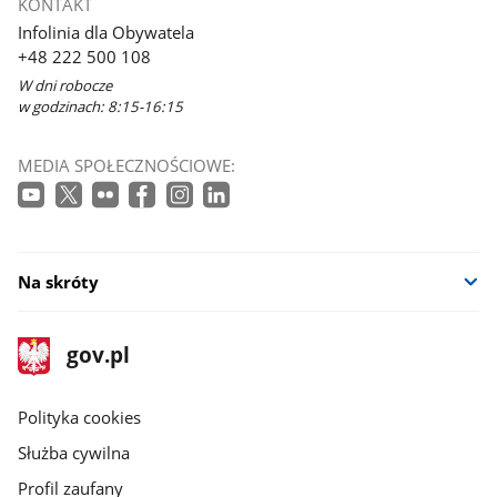
KONTAKT
Infolinia dla Obywatela
+48 222 500 108
W dni robocze
w godzinach: 8:15-16:15
MEDIA SPOŁECZNOŚCIOWE:
Na skróty
stopka
Strona
gov.pl
gov.pl
główna
gov.pl
Polityka cookies
Służba cywilna
Profil zaufany