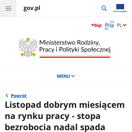
gov.pl
przejdź
do
wyszukiwar
Otwórz
Zmień 
PL
okno
z
tłumaczem
języka
migowego
MENU
Powrót
Listopad dobrym miesiącem
na rynku pracy - stopa
bezrobocia nadal spada