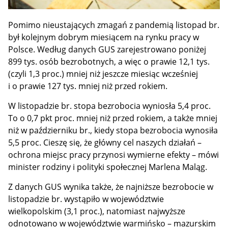
Pomimo nieustających zmagań z pandemią listopad br.
był kolejnym dobrym miesiącem na rynku pracy w
Polsce. Według danych GUS zarejestrowano poniżej
899 tys. osób bezrobotnych, a więc o prawie 12,1 tys.
(czyli 1,3 proc.) mniej niż jeszcze miesiąc wcześniej
i o prawie 127 tys. mniej niż przed rokiem.
W listopadzie br. stopa bezrobocia wyniosła 5,4 proc.
To o 0,7 pkt proc. mniej niż przed rokiem, a także mniej
niż w październiku br., kiedy stopa bezrobocia wynosiła
5,5 proc. Cieszę się, że główny cel naszych działań –
ochrona miejsc pracy przynosi wymierne efekty – mówi
minister rodziny i polityki społecznej Marlena Maląg.
Z danych GUS wynika także, że najniższe bezrobocie w
listopadzie br. wystąpiło w województwie
wielkopolskim (3,1 proc.), natomiast najwyższe
odnotowano w województwie warmińsko – mazurskim