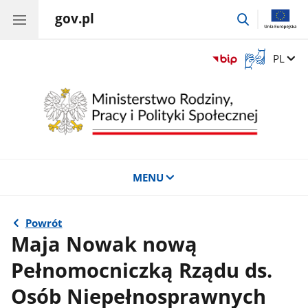
gov.pl
przejdź
do
wyszukiwar
Otwórz
Zmień 
PL
okno
z
tłumaczem
języka
migowego
MENU
Powrót
Maja Nowak nową
Pełnomocniczką Rządu ds.
Osób Niepełnosprawnych