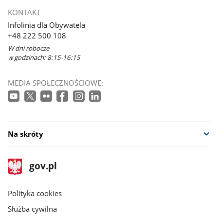
KONTAKT
Infolinia dla Obywatela
+48 222 500 108
W dni robocze
w godzinach: 8:15-16:15
MEDIA SPOŁECZNOŚCIOWE:
Na skróty
stopka
Strona
gov.pl
gov.pl
główna
gov.pl
Polityka cookies
Służba cywilna