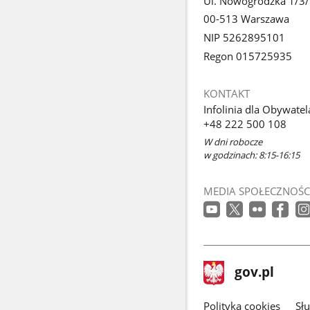
Ul. Nowogrodzka 1/3
00-513 Warszawa
NIP 5262895101
Regon 015725935
KONTAKT
Infolinia dla Obywatel
+48 222 500 108
W dni robocze
w godzinach: 8:15-16:15
MEDIA SPOŁECZNOŚC
stopka
Strona
gov.pl
gov.pl
główna
gov.pl
Polityka cookies
Sł