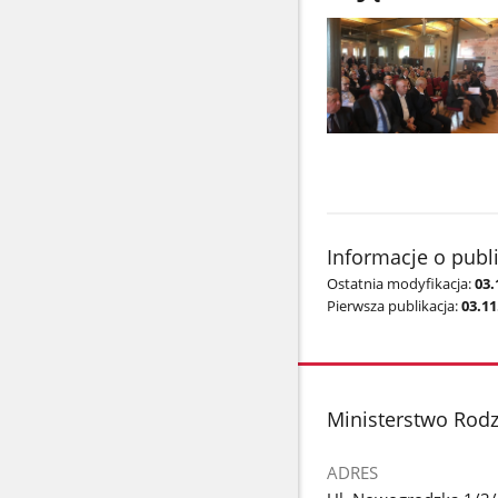
Pokaż
zdjęcie
1
z
galerii.
Informacje o publ
Ostatnia modyfikacja:
03.
Pierwsza publikacja:
03.11
stopka
Ministerstwo Rodzi
ADRES