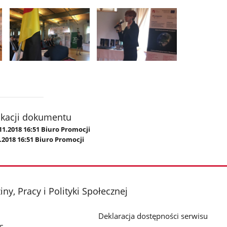
Pokaż
Pokaż
zdjęcie
zdjęcie
2
3
z
z
galerii.
galerii.
ikacji dokumentu
11.2018 16:51 Biuro Promocji
.2018 16:51 Biuro Promocji
ny, Pracy i Polityki Społecznej
Deklaracja dostępności serwisu