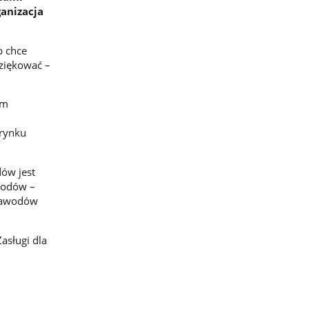
anizacja
b chce
dziękować –
ym
 rynku
dów jest
wodów –
 zawodów
asługi dla