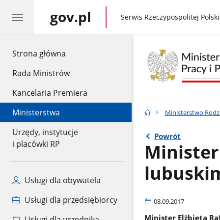
gov.pl
gov.pl
Serwis Rzeczypospolitej Polski
gov.pl
Strona główna
Rada Ministrów
Kancelaria Premiera
Ministerstwa
Ministerstwo Rodzin
Urzędy, instytucje
Powrót
i placówki RP
Minister
lubuski
Usługi dla obywatela
Usługi dla przedsiębiorcy
08.09.2017
Minister Elżbieta Ra
Usługi dla urzędnika