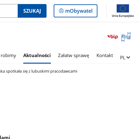
Logowanie
SZUKAJ
mObywatel
do
panelu
Otwórz
okno
z
tłumac
 robimy
Aktualności
Załatw sprawę
Kontakt
Zmień ję
PL
języka
migowe
ska spotkała się z lubuskimi pracodawcami
elami