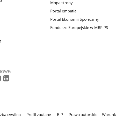
/5
Mapa strony
Portal empatia
Portal Ekonomii Społecznej
Fundusze Europejskie w MRPiPS
a
IOWE:
użba cywilna
Profil zaufany
BIP
Prawa autorskie
Warunki