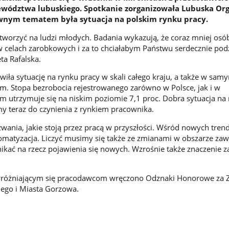
wództwa lubuskiego. Spotkanie zorganizowała Lubuska Org
wnym tematem była sytuacja na polskim rynku pracy.
otworzyć na ludzi młodych. Badania wykazują, że coraz mniej osó
w celach zarobkowych i za to chciałabym Państwu serdecznie po
ta Rafalska.
wiła sytuację na rynku pracy w skali całego kraju, a także w sam
. Stopa bezrobocia rejestrowanego zarówno w Polsce, jak i w
 utrzymuje się na niskim poziomie 7,1 proc. Dobra sytuacja na
y teraz do czynienia z rynkiem pracownika.
wania, jakie stoją przez pracą w przyszłości. Wśród nowych tren
omatyzacja. Liczyć musimy się także ze zmianami w obszarze za
anikać na rzecz pojawienia się nowych. Wzrośnie także znaczenie
yróżniającym się pracodawcom wręczono Odznaki Honorowe za Z
ego i Miasta Gorzowa.