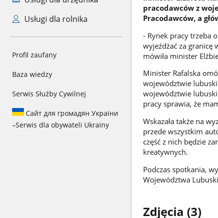
pracodawców z woje
Pracodawców, a głó
Usługi dla rolnika
- Rynek pracy trzeba 
wyjeżdżać za granicę 
Profil zaufany
mówiła minister Elżbie
Minister Rafalska omó
Baza wiedzy
województwie lubuskim
województwie lubuskim
Serwis Służby Cywilnej
pracy sprawia, że mam
Сайт для громадян України
Wskazała także na wyz
–
Serwis dla obywateli Ukrainy
przede wszystkim aut
część z nich będzie z
kreatywnych.
Podczas spotkania, w
Województwa Lubuski
Zdjęcia (3)