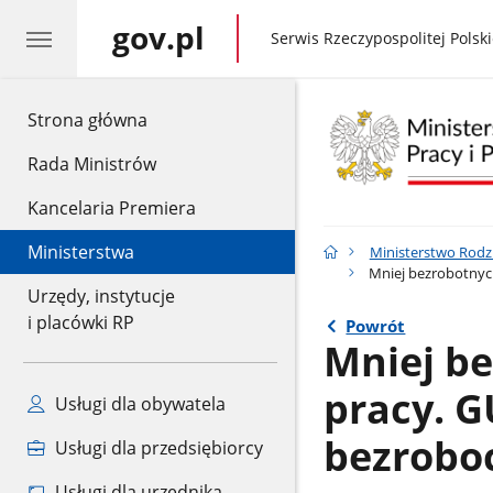
gov.pl
gov.pl
Serwis Rzeczypospolitej Polski
gov.pl
Strona główna
Rada Ministrów
Kancelaria Premiera
Ministerstwa
Ministerstwo Rodzin
Mniej bezrobotnych
Urzędy, instytucje
i placówki RP
Powrót
Mniej b
pracy. G
Usługi dla obywatela
bezrobo
Usługi dla przedsiębiorcy
Usługi dla urzędnika