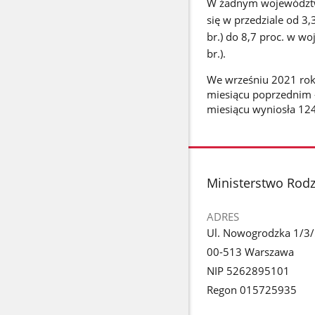
W żadnym województwie
się w przedziale od 3,
br.) do 8,7 proc. w w
br.).
We wrześniu 2021 roku
miesiącu poprzednim -
miesiącu wyniosła 124,
stopka
Ministerstwo Rodzi
ADRES
Ul. Nowogrodzka 1/3
00-513 Warszawa
NIP 5262895101
Regon 015725935