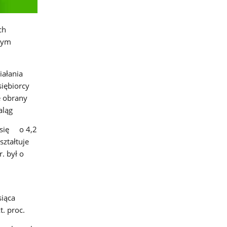
ch
dmym
iałania
iębiorcy
e obrany
aląg
 się o 4,2
ształtuje
. był o
siąca
t. proc.