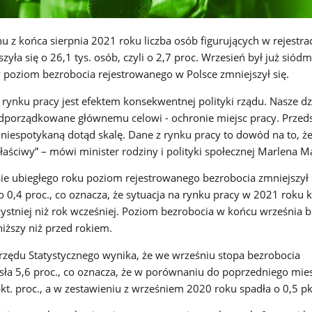
 z końca sierpnia 2021 roku liczba osób figurujących w rejestra
yła się o 26,1 tys. osób, czyli o 2,7 proc. Wrzesień był już sió
y poziom bezrobocia rejestrowanego w Polsce zmniejszył się.
 rynku pracy jest efektem konsekwentnej polityki rządu. Nasze dz
dporządkowane głównemu celowi - ochronie miejsc pracy. Przeds
 niespotykaną dotąd skalę. Dane z rynku pracy to dowód na to, ż
łaściwy” – mówi minister rodziny i polityki społecznej Marlena M
ie ubiegłego roku poziom rejestrowanego bezrobocia zmniejszył
e o 0,4 proc., co oznacza, że sytuacja na rynku pracy w 2021 roku k
ystniej niż rok wcześniej. Poziom bezrobocia w końcu września br
 niższy niż przed rokiem.
zędu Statystycznego wynika, że we wrześniu stopa bezrobocia
ła 5,6 proc., co oznacza, że w porównaniu do poprzedniego mie
pkt. proc., a w zestawieniu z wrześniem 2020 roku spadła o 0,5 pk