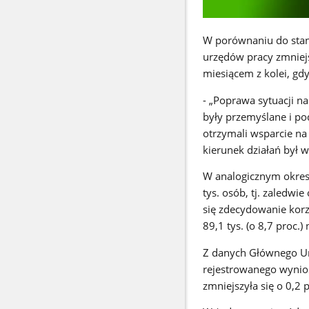
W porównaniu do stanu
urzędów pracy zmniejsz
miesiącem z kolei, gd
- „Poprawa sytuacji na
były przemyślane i po
otrzymali wsparcie na
kierunek działań był w
W analogicznym okres
tys. osób, tj. zaledwi
się zdecydowanie korz
89,1 tys. (o 8,7 proc.)
Z danych Głównego Ur
rejestrowanego wynios
zmniejszyła się o 0,2 