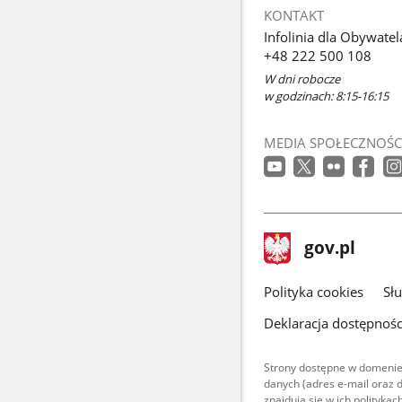
KONTAKT
Infolinia dla Obywatel
+48 222 500 108
W dni robocze
w godzinach: 8:15-16:15
MEDIA SPOŁECZNOŚC
stopka
Strona
gov.pl
gov.pl
główna
gov.pl
Polityka cookies
Sł
Deklaracja dostępnośc
Strony dostępne w domenie
danych (adres e-mail oraz 
znajdują się w ich polityk