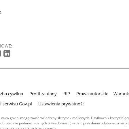
a
IOWE:
użba cywilna
Profil zaufany
BIP
Prawa autorskie
Warunki
i serwisu Gov.pl
Ustawienia prywatności
 www.gov.pl mogą zawierać adresy skrzynek mailowych. Użytkownik korzystający
dobrowolnie podanych danych w wiadomości) w celu przesłania odpowiedzi na prz
ach przetwarzania danych osobowych.