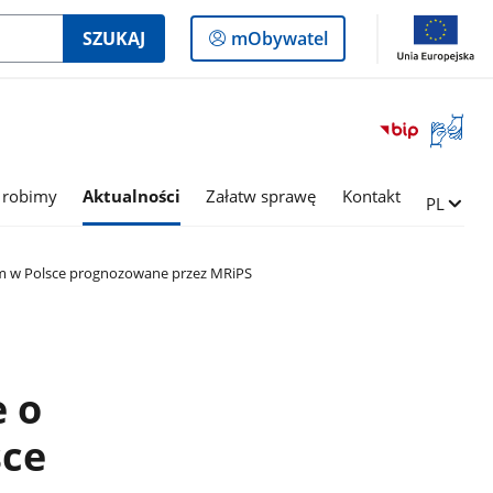
Logowanie
SZUKAJ
mObywatel
do
panelu
Otwórz
okno
z
tłumac
 robimy
Aktualności
Załatw sprawę
Kontakt
Zmień ję
PL
języka
migowe
ym w Polsce prognozowane przez MRiPS
e o
sce