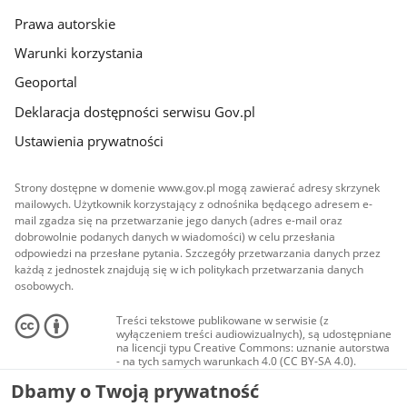
Prawa autorskie
Warunki korzystania
Geoportal
Deklaracja dostępności serwisu Gov.pl
Ustawienia prywatności
Strony dostępne w domenie www.gov.pl mogą zawierać adresy skrzynek
mailowych. Użytkownik korzystający z odnośnika będącego adresem e-
mail zgadza się na przetwarzanie jego danych (adres e-mail oraz
dobrowolnie podanych danych w wiadomości) w celu przesłania
odpowiedzi na przesłane pytania. Szczegóły przetwarzania danych przez
każdą z jednostek znajdują się w ich politykach przetwarzania danych
osobowych.
Treści tekstowe publikowane w serwisie (z
wyłączeniem treści audiowizualnych), są udostępniane
na licencji typu Creative Commons: uznanie autorstwa
- na tych samych warunkach 4.0 (CC BY-SA 4.0).
Materiały audiowizualne, w tym zdjęcia, materiały
Dbamy o Twoją prywatność
audio i wideo, są udostępniane na licencji typu
Creative Commons: uznanie autorstwa użycie