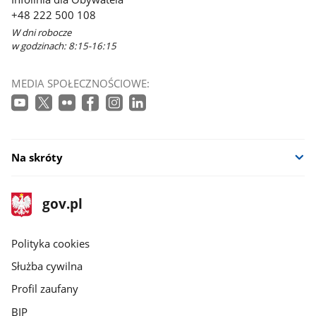
+48 222 500 108
W dni robocze
w godzinach: 8:15-16:15
MEDIA SPOŁECZNOŚCIOWE:
Na skróty
stopka
Strona
gov.pl
gov.pl
główna
gov.pl
Polityka cookies
Służba cywilna
Profil zaufany
BIP