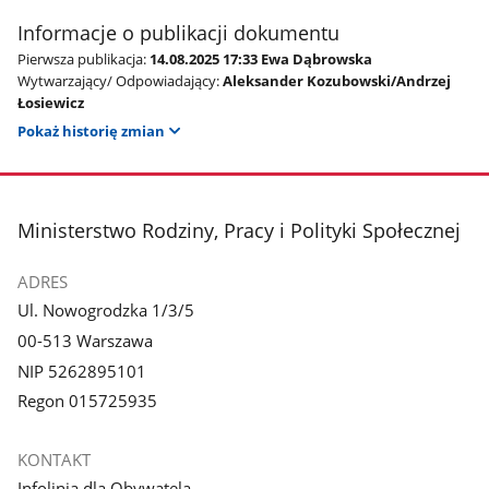
Informacje o publikacji dokumentu
Pierwsza publikacja:
14.08.2025 17:33 Ewa Dąbrowska
Wytwarzający/ Odpowiadający:
Aleksander Kozubowski/Andrzej
Łosiewicz
Pokaż historię zmian
stopka
Ministerstwo Rodziny, Pracy i Polityki Społecznej
ADRES
Ul. Nowogrodzka 1/3/5
00-513 Warszawa
NIP 5262895101
Regon 015725935
KONTAKT
Infolinia dla Obywatela