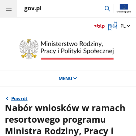
gov.pl
przejdź
do
wyszukiwar
Otwórz
Zmień 
PL
okno
z
tłumaczem
języka
migowego
MENU
Powrót
Nabór wniosków w ramach
resortowego programu
Ministra Rodziny, Pracy i