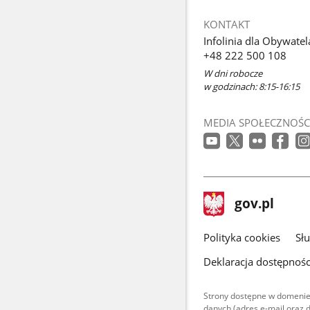
KONTAKT
Infolinia dla Obywatel
+48 222 500 108
W dni robocze
w godzinach: 8:15-16:15
MEDIA SPOŁECZNOŚC
stopka
Strona
gov.pl
gov.pl
główna
gov.pl
Polityka cookies
Sł
Deklaracja dostępnośc
Strony dostępne w domenie
danych (adres e-mail oraz 