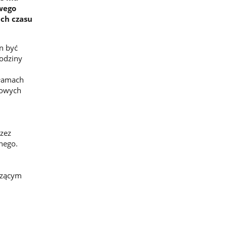
wego
ch czasu
n być
rodziny
 łamach
sowych
zez
nego.
czącym