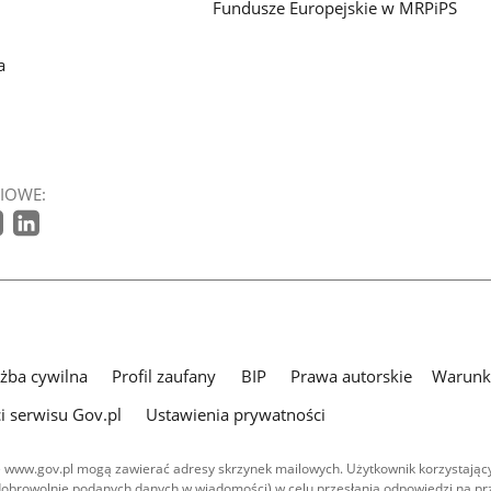
Fundusze Europejskie w MRPiPS
a
IOWE:
użba cywilna
Profil zaufany
BIP
Prawa autorskie
Warunki
i serwisu Gov.pl
Ustawienia prywatności
 www.gov.pl mogą zawierać adresy skrzynek mailowych. Użytkownik korzystający
dobrowolnie podanych danych w wiadomości) w celu przesłania odpowiedzi na prz