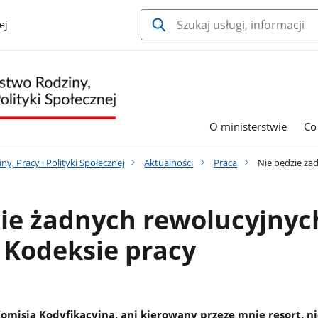
ej
O ministerstwie
Co
y, Pracy i Polityki Społecznej
Aktualności
Praca
Nie będzie ża
zie żadnych rewolucyjnyc
 Kodeksie pracy
omisja Kodyfikacyjna, ani kierowany przeze mnie resort, n