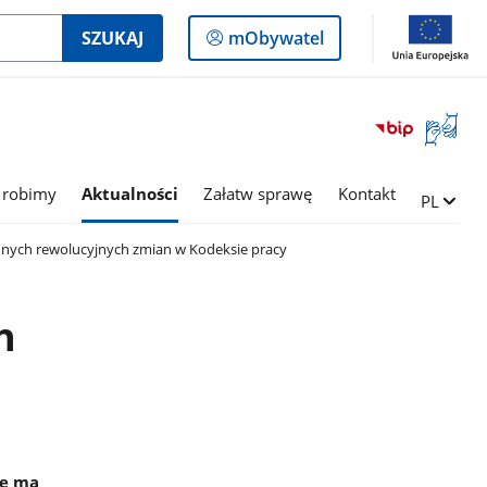
Logowanie
SZUKAJ
mObywatel
do
panelu
Otwórz
okno
z
tłumac
 robimy
Aktualności
Załatw sprawę
Kontakt
Zmień ję
PL
języka
migowe
dnych rewolucyjnych zmian w Kodeksie pracy
h
ie ma