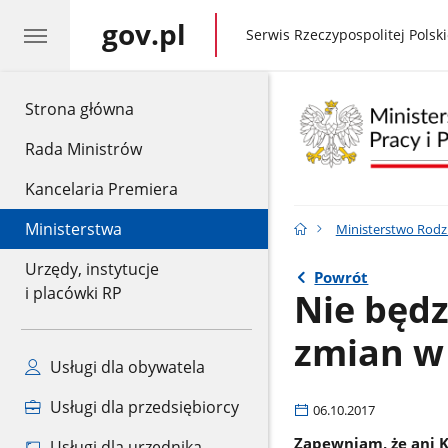
gov.pl
gov.pl
Serwis Rzeczypospolitej Polski
gov.pl
Strona główna
Rada Ministrów
Kancelaria Premiera
Ministerstwa
Ministerstwo Rodzin
Urzędy, instytucje
Powrót
i placówki RP
Nie będ
zmian w
Usługi dla obywatela
Usługi dla przedsiębiorcy
06.10.2017
Zapewniam, że ani K
Usługi dla urzędnika