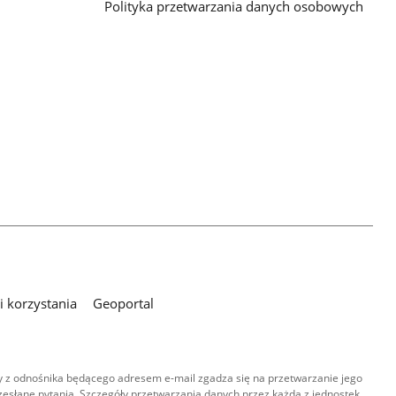
Polityka przetwarzania danych osobowych
 korzystania
Geoportal
 z odnośnika będącego adresem e-mail zgadza się na przetwarzanie jego
esłane pytania. Szczegóły przetwarzania danych przez każdą z jednostek