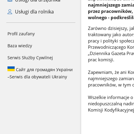
najmniejszego zami
przez pracowników, 
Usługi dla rolnika
wolnego - podkreślił
Zarówno dzisiejszy, ja
Profil zaufany
traktowany jako autors
pracy i polityki społ
Baza wiedzy
Przewodniczącego Komi
„Dziennika Gazeta Pra
Serwis Służby Cywilnej
prac komisji.
Сайт для громадян України
Zapewniam, że ani Kom
–
Serwis dla obywateli Ukrainy
najmniejszego zamiar
pracowników, w tym o
Wszelkie informacje o
niedopuszczalną nadi
Komisji Kodyfikacyjne
Elżb