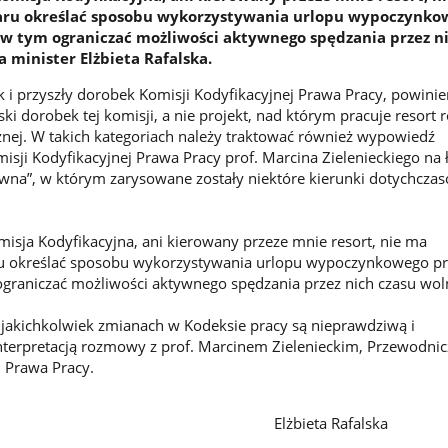
aru określać sposobu wykorzystywania urlopu wypoczynko
w tym ograniczać możliwości aktywnego spędzania przez ni
a minister Elżbieta Rafalska.
k i przyszły dorobek Komisji Kodyfikacyjnej Prawa Pracy, powinie
ki dorobek tej komisji, a nie projekt, nad którym pracuje resort 
ecznej. W takich kategoriach należy traktować również wypowiedź
sji Kodyfikacyjnej Prawa Pracy prof. Marcina Zielenieckiego na
wna”, w którym zarysowane zostały niektóre kierunki dotychcza
isja Kodyfikacyjna, ani kierowany przeze mnie resort, nie ma
u określać sposobu wykorzystywania urlopu wypoczynkowego pr
graniczać możliwości aktywnego spędzania przez nich czasu wol
 jakichkolwiek zmianach w Kodeksie pracy są nieprawdziwą i
nterpretacją rozmowy z prof. Marcinem Zielenieckim, Przewodni
j Prawa Pracy.
ieta Rafalska