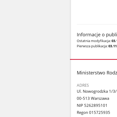
Minister Rod
Informacje o publ
Ostatnia modyfikacja:
03.
Pierwsza publikacja:
03.11
stopka
Ministerstwo Rodzi
ADRES
Ul. Nowogrodzka 1/3
00-513 Warszawa
NIP 5262895101
Regon 015725935