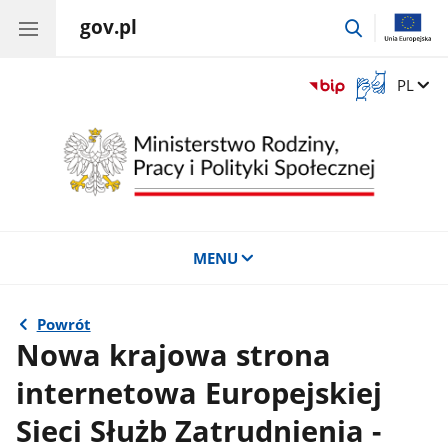
gov.pl
przejdź
do
wyszukiwar
Otwórz
Zmień 
PL
okno
z
tłumaczem
języka
migowego
MENU
Powrót
Nowa krajowa strona
internetowa Europejskiej
Sieci Służb Zatrudnienia -