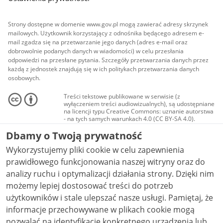
Strony dostępne w domenie www.gov.pl mogą zawierać adresy skrzynek
mailowych. Użytkownik korzystający z odnośnika będącego adresem e-
mail zgadza się na przetwarzanie jego danych (adres e-mail oraz
dobrowolnie podanych danych w wiadomości) w celu przesłania
odpowiedzi na przesłane pytania. Szczegóły przetwarzania danych przez
każdą z jednostek znajdują się w ich politykach przetwarzania danych
osobowych.
Treści tekstowe publikowane w serwisie (z
wyłączeniem treści audiowizualnych), są udostępniane
na licencji typu Creative Commons: uznanie autorstwa
- na tych samych warunkach 4.0 (CC BY-SA 4.0).
Materiały audiowizualne, w tym zdjęcia, materiały
Dbamy o Twoją prywatność
audio i wideo, są udostępniane na licencji typu
Creative Commons: uznanie autorstwa użycie
Wykorzystujemy pliki cookie w celu zapewnienia
niekomercyjne - bez utworów zależnych 4.0 (CC BY-
NC-ND 4.0), o ile nie jest to stwierdzone inaczej.
prawidłowego funkcjonowania naszej witryny oraz do
analizy ruchu i optymalizacji działania strony. Dzięki nim
możemy lepiej dostosować treści do potrzeb
użytkowników i stale ulepszać nasze usługi. Pamiętaj, że
informacje przechowywane w plikach cookie mogą
pozwalać na identyfikację konkretnego urządzenia lub