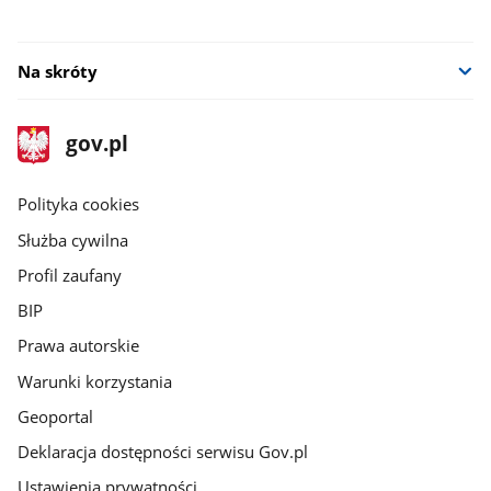
Na skróty
stopka
Strona
gov.pl
gov.pl
główna
gov.pl
Polityka cookies
Służba cywilna
Profil zaufany
BIP
Prawa autorskie
Warunki korzystania
Geoportal
Deklaracja dostępności serwisu Gov.pl
Ustawienia prywatności