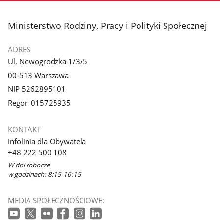
stopka
Ministerstwo Rodziny, Pracy i Polityki Społecznej
ADRES
Ul. Nowogrodzka 1/3/5
00-513 Warszawa
NIP 5262895101
Regon 015725935
KONTAKT
Infolinia dla Obywatela
+48 222 500 108
W dni robocze
w godzinach: 8:15-16:15
MEDIA SPOŁECZNOŚCIOWE: