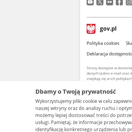
stopka
Strona
gov.pl
gov.pl
główna
gov.pl
Polityka cookies
Sł
Deklaracja dostępnośc
Strony dostępne w domenie
danych (adres e-mail oraz 
znajdują się w ich polityk
Treści teksto
Dbamy o Twoją prywatność
udostępniane
warunkach 4.0
Wykorzystujemy pliki cookie w celu zapewn
są udostępni
bez utworów z
naszej witryny oraz do analizy ruchu i optymalizacj
możemy lepiej dostosować treści do potrzeb
usługi. Pamiętaj, że informacje przechowywane w plikach cookie mogą pozwalać na
identyfikację konkretnego urządzenia lub pr