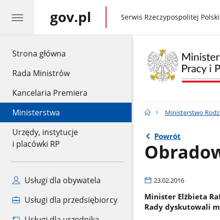
gov.pl
gov.pl
Serwis Rzeczypospolitej Polski
gov.pl
Strona główna
Rada Ministrów
Kancelaria Premiera
Ministerstwa
Ministerstwo Rodzin
Urzędy, instytucje
Powrót
i placówki RP
Obradow
Usługi dla obywatela
23.02.2016
Minister Elżbieta R
Usługi dla przedsiębiorcy
Rady dyskutowali m.
Usługi dla urzędnika