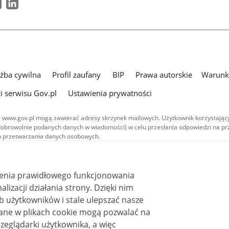
użba cywilna
Profil zaufany
BIP
Prawa autorskie
Warunki
i serwisu Gov.pl
Ustawienia prywatności
 www.gov.pl mogą zawierać adresy skrzynek mailowych. Użytkownik korzystający
dobrowolnie podanych danych w wiadomości) w celu przesłania odpowiedzi na prz
ach przetwarzania danych osobowych.
we publikowane w serwisie (z wyłączeniem treści audiowizualnych), są
 na licencji typu Creative Commons: uznanie autorstwa - na tych samych
 (CC BY-SA 4.0). Materiały audiowizualne, w tym zdjęcia, materiały audio i wideo
ienia prawidłowego funkcjonowania
ane na licencji typu Creative Commons: uznanie autorstwa użycie niekomercyjne 
ależnych 4.0 (CC BY-NC-ND 4.0), o ile nie jest to stwierdzone inaczej.
i działania strony. Dzięki nim
 użytkowników i stale ulepszać nasze
zeglądarki użytkownika, a więc