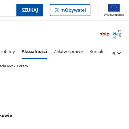
Logowanie
SZUKAJ
mObywatel
do
panelu
Otwórz
okno
z
tłumac
 robimy
Aktualności
Załatw sprawę
Kontakt
Zmień ję
PL
języka
migowe
ada Rynku Pracy
nkowie