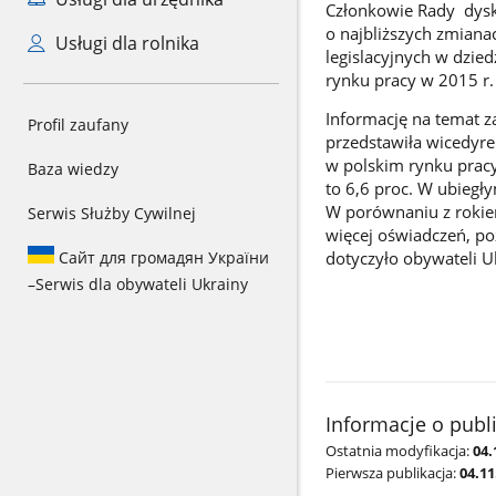
Członkowie Rady dysk
o najbliższych zmiana
Usługi dla rolnika
legislacyjnych w dzie
rynku pracy w 2015 r.
Informację na temat 
Profil zaufany
przedstawiła wicedyr
w polskim rynku pracy
Baza wiedzy
to 6,6 proc. W ubieg
W porównaniu z rokie
Serwis Służby Cywilnej
więcej oświadczeń, po
Сайт для громадян України
dotyczyło obywateli U
–
Serwis dla obywateli Ukrainy
Informacje o publ
Ostatnia modyfikacja:
04.
Pierwsza publikacja:
04.11