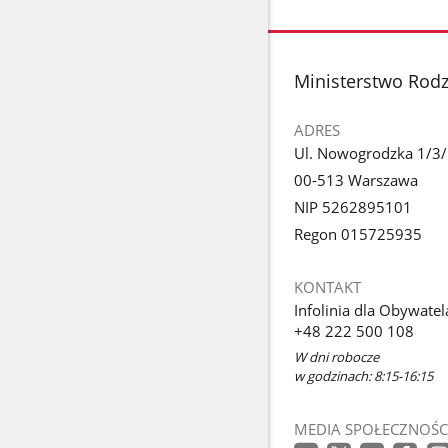
stopka
Ministerstwo Rodzi
ADRES
Ul. Nowogrodzka 1/3
00-513 Warszawa
NIP 5262895101
Regon 015725935
KONTAKT
Infolinia dla Obywatel
+48 222 500 108
W dni robocze
w godzinach: 8:15-16:15
MEDIA SPOŁECZNOŚC