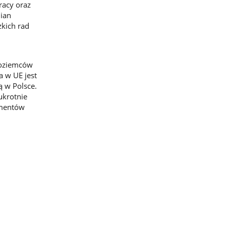
racy oraz
mian
zkich rad
j
zoziemców
a w UE jest
 w Polsce.
ukrotnie
umentów