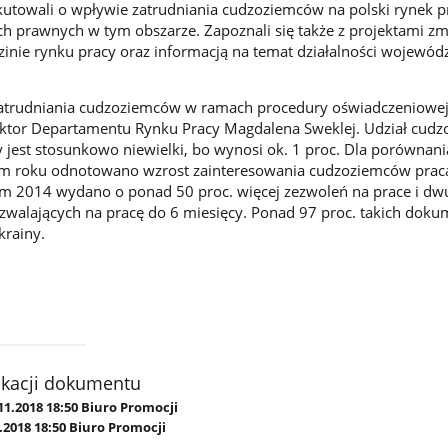
utowali o wpływie zatrudniania cudzoziemców na polski rynek p
ch prawnych w tym obszarze. Zapoznali się także z projektami z
dzinie rynku pracy oraz informacją na temat działalności wojewód
zatrudniania cudzoziemców w ramach procedury oświadczeniowe
ektor Departamentu Rynku Pracy Magdalena Sweklej. Udział cud
 jest stosunkowo niewielki, bo wynosi ok. 1 proc. Dla porównani
łym roku odnotowano wzrost zainteresowania cudzoziemców pracą
m 2014 wydano o ponad 50 proc. więcej zezwoleń na prace i dw
zwalających na pracę do 6 miesięcy. Ponad 97 proc. takich dok
krainy.
ikacji dokumentu
11.2018 18:50 Biuro Promocji
.2018 18:50 Biuro Promocji