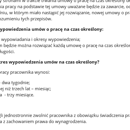
 stronami w trakcie trwania umowy o pracę na czas określony d
a pracy na podstawie tej umowy uważane będzie za zawarcie, o
niu, w którym miało nastąpić jej rozwiązanie, nowej umowy o pr
ozumieniu tych przepisów.
ypowiedzenia umów o pracę na czas określony:
y wypowiadania i okresy wypowiedzenia;
 będzie można rozwiązać każdą umowę o pracę na czas określo
ługości.
okres wypowiedzenia umów na czas określony?
 pracy pracownika wynosi:
- dwa tygodnie;
j niż trzech lat – miesiąc;
a - trzy miesiące.
i jednostronnie zwolnić pracownika z obowiązku świadczenia pr
a z zachowaniem prawa do wynagrodzenia.