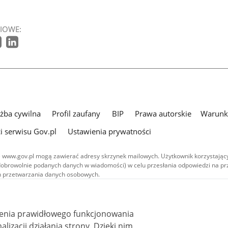
IOWE:
użba cywilna
Profil zaufany
BIP
Prawa autorskie
Warunki
i serwisu Gov.pl
Ustawienia prywatności
 www.gov.pl mogą zawierać adresy skrzynek mailowych. Użytkownik korzystający
dobrowolnie podanych danych w wiadomości) w celu przesłania odpowiedzi na prz
ach przetwarzania danych osobowych.
we publikowane w serwisie (z wyłączeniem treści audiowizualnych), są
 na licencji typu Creative Commons: uznanie autorstwa - na tych samych
 (CC BY-SA 4.0). Materiały audiowizualne, w tym zdjęcia, materiały audio i wideo
ienia prawidłowego funkcjonowania
ane na licencji typu Creative Commons: uznanie autorstwa użycie niekomercyjne 
ależnych 4.0 (CC BY-NC-ND 4.0), o ile nie jest to stwierdzone inaczej.
i działania strony. Dzięki nim