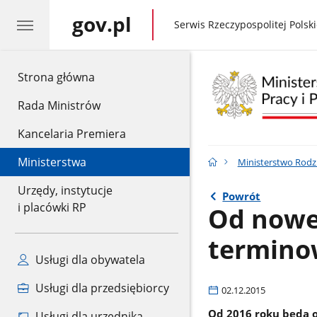
gov.pl
gov.pl
Serwis Rzeczypospolitej Polski
gov.pl
Strona główna
Rada Ministrów
Kancelaria Premiera
Ministerstwa
Ministerstwo Rodzin
Urzędy, instytucje
Powrót
i placówki RP
Od nowe
termino
Usługi dla obywatela
Usługi dla przedsiębiorcy
02.12.2015
Od 2016 roku będą 
Usługi dla urzędnika