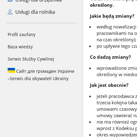
określony.
Usługi dla rolnika
Jakie będą zmiany?
według nowelizacj
pracownikami na o
Profil zaufany
na czas określony);
po upływie tego cz
Baza wiedzy
Co dadzą zmiany?
Serwis Służby Cywilnej
wprowadzone zmian
Сайт для громадян України
określony w niesko
–
Serwis dla obywateli Ukrainy
Jak jest obecnie?
jeżeli pracodawca 
trzecia kolejna ta
umowami czasowymi
umowy zawierać na
nie ma również og
wprost z Kodeksu p
okres wypowiedzen