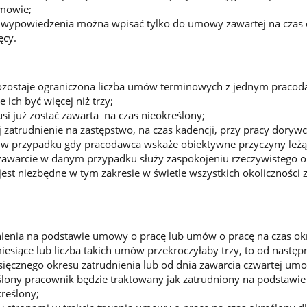
umowie;
ą wypowiedzenia można wpisać tylko do umowy zawartej na czas 
ęcy.
ozostaje ograniczona liczba umów terminowych z jednym pracod
ich być więcej niż trzy;
 już zostać zawarta na czas nieokreślony;
j zatrudnienie na zastępstwo, na czas kadencji, przy pracy dorywc
e w przypadku gdy pracodawca wskaże obiektywne przyczyny leżą
ch zawarcie w danym przypadku służy zaspokojeniu rzeczywistego
jest niezbędne w tym zakresie w świetle wszystkich okoliczności 
dnienia na podstawie umowy o pracę lub umów o pracę na czas ok
iesiące lub liczba takich umów przekroczyłaby trzy, to od następ
ięcznego okresu zatrudnienia lub od dnia zawarcia czwartej um
eślony pracownik będzie traktowany jak zatrudniony na podstaw
kreślony;