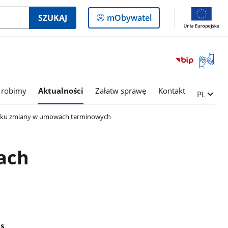
Logowanie
SZUKAJ
mObywatel
do
panelu
Otwórz
okno
z
tłumac
 robimy
Aktualności
Załatw sprawę
Kontakt
Zmień ję
PL
języka
migowe
ku zmiany w umowach terminowych
ach
s