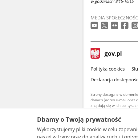
w godzinach: 8:15-16:15
MEDIA SPOŁECZNOŚC
stopka
Strona
gov.pl
gov.pl
główna
gov.pl
Polityka cookies
Sł
Deklaracja dostępnośc
Strony dostępne w domenie
danych (adres e-mail oraz 
znajdują się w ich polityk
Treści teksto
Dbamy o Twoją prywatność
udostępniane
warunkach 4.0
Wykorzystujemy pliki cookie w celu zapewn
są udostępni
bez utworów z
naszej witryny oraz do analizy ruchu i optymalizacj