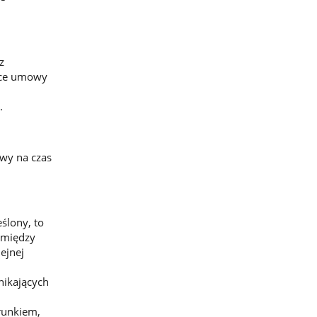
z
ące umowy
.
wy na czas
ślony, to
k między
ejnej
nikających
runkiem,