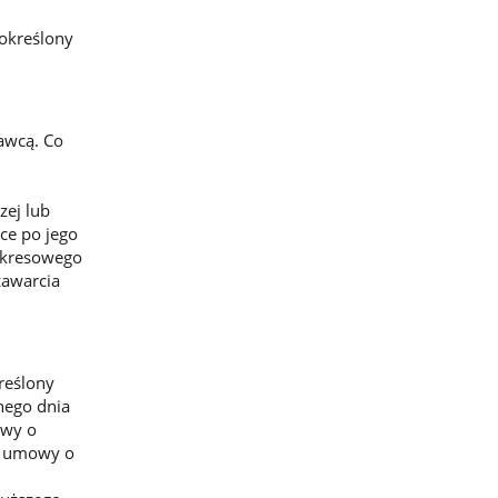
określony
awcą. Co
zej lub
ce po jego
 okresowego
zawarcia
reślony
nego dnia
owy o
ie umowy o