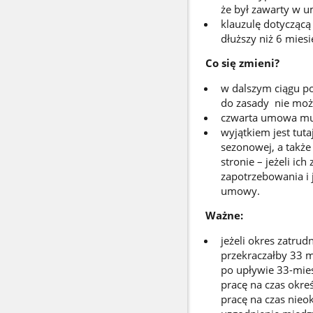
że był zawarty w 
klauzulę dotycząc
dłuższy niż 6 miesi
Co się zmieni?
w dalszym ciągu p
do zasady nie może 
czwarta umowa musi
wyjątkiem jest tuta
sezonowej, a takż
stronie – jeżeli i
zapotrzebowania i 
umowy.
Ważne:
jeżeli okres zatru
przekraczałby 33 m
po upływie 33-mies
pracę na czas okr
pracę na czas nieo