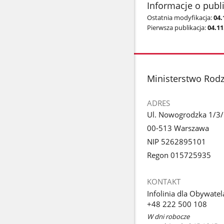
Informacje o publ
Ostatnia modyfikacja:
04.
Pierwsza publikacja:
04.11
stopka
Ministerstwo Rodzi
ADRES
Ul. Nowogrodzka 1/3
00-513 Warszawa
NIP 5262895101
Regon 015725935
KONTAKT
Infolinia dla Obywatel
+48 222 500 108
W dni robocze