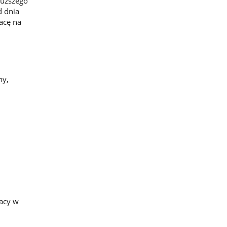
łuższego
d dnia
acę na
ny,
acy w