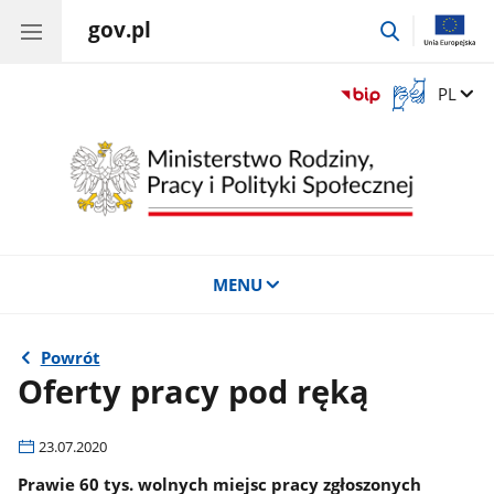
gov.pl
przejdź
do
wyszukiwar
Otwórz
Zmień 
PL
okno
z
tłumaczem
języka
migowego
MENU
Powrót
Oferty pracy pod ręką
23.07.2020
Prawie 60 tys. wolnych miejsc pracy zgłoszonych