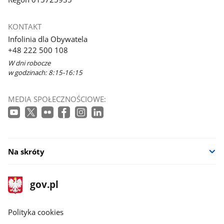
KONTAKT
Infolinia dla Obywatela
+48 222 500 108
W dni robocze
w godzinach: 8:15-16:15
MEDIA SPOŁECZNOŚCIOWE:
Na skróty
stopka
Strona
gov.pl
gov.pl
główna
gov.pl
Polityka cookies