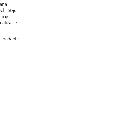
iana
ch. Stąd
inny
ealizację
e badanie