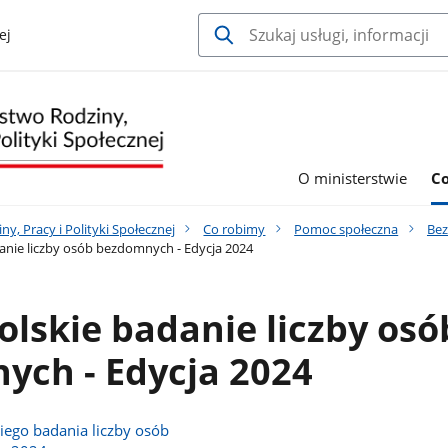
ej
O ministerstwie
C
y, Pracy i Polityki Społecznej
Co robimy
Pomoc społeczna
Be
nie liczby osób bezdomnych - Edycja 2024
lskie badanie liczby osó
ych - Edycja 2024
iego badania liczby osób