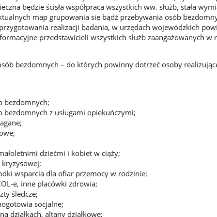
ieczna będzie ścisła współpraca wszystkich ww. służb, stała wym
aktualnych map grupowania się bądź przebywania osób bezdomny
o przygotowania realizacji badania, w urzędach wojewódzkich pow
nformacyjne przedstawicieli wszystkich służb zaangażowanych w r
osób bezdomnych – do których powinny dotrzeć osoby realizując
ób bezdomnych;
ób bezdomnych z usługami opiekuńczymi;
agane;
gowe;
ałoletnimi dziećmi i kobiet w ciąży;
i kryzysowej;
odki wsparcia dla ofiar przemocy w rodzinie;
 ZOL-e, inne placówki zdrowia;
zty śledcze;
pogotowia socjalne;
na działkach, altany działkowe;