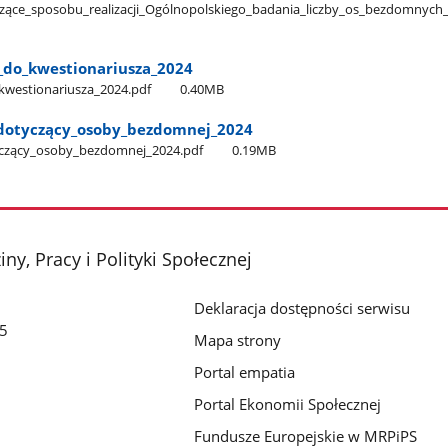
ące​_sposobu​_realizacji​_Ogólnopolskiego​_badania​_liczby​_os​_bezdomnych​
​_do​_kwestionariusza​_2024
​_kwestionariusza​_2024.pdf
0.40MB
dotyczący​_osoby​_bezdomnej​_2024
czący​_osoby​_bezdomnej​_2024.pdf
0.19MB
ny, Pracy i Polityki Społecznej
Deklaracja dostępności serwisu
/5
Mapa strony
Portal empatia
Portal Ekonomii Społecznej
Fundusze Europejskie w MRPiPS