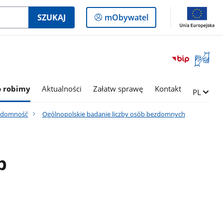
Logowanie
SZUKAJ
mObywatel
do
panelu
Otwórz
okno
z
tłumac
o robimy
Aktualności
Załatw sprawę
Kontakt
Zmień ję
PL
języka
migowe
zdomność
Ogólnopolskie badanie liczby osób bezdomnych
b