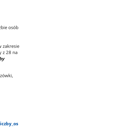
zbie osób
 zakresie
y z 28 na
by
azówki,
czby​_os​