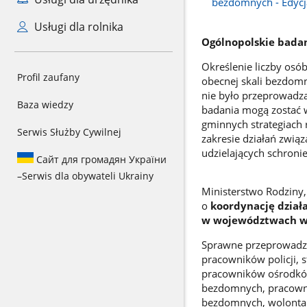
bezdomnych - Edyc
Usługi dla rolnika
Ogólnopolskie badan
Określenie liczby os
Profil zaufany
obecnej skali bezdomno
nie było przeprowadz
Baza wiedzy
badania mogą zostać 
gminnych strategiach
Serwis Służby Cywilnej
zakresie działań zwią
udzielających schro
Сайт для громадян України
–
Serwis dla obywateli Ukrainy
Ministerstwo Rodziny,
o
koordynację dział
w województwach w 
Sprawne przeprowadze
pracowników policji, 
pracowników ośrodkó
bezdomnych, pracowni
bezdomnych, wolontari