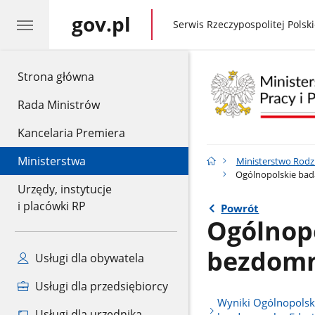
gov.pl
gov.pl
Serwis Rzeczypospolitej Polski
gov.pl
Strona główna
Rada Ministrów
Kancelaria Premiera
Ministerstwa
Ministerstwo Rodzin
Ogólnopolskie bada
Urzędy, instytucje
i placówki RP
Powrót
Ogólnopo
bezdomn
Usługi dla obywatela
Usługi dla przedsiębiorcy
Wyniki Ogólnopolsk
Usługi dla urzędnika