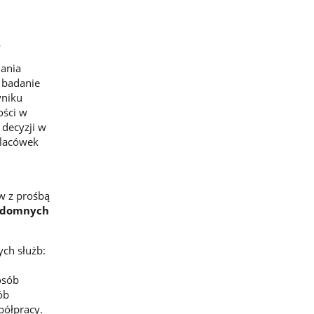
.
nania
h badanie
yniku
ości w
decyzji w
placówek
ów z prośbą
ezdomnych
ch służb:
osób
ób
półpracy.