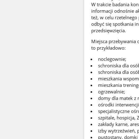
W trakcie badania kon
informacji odnośnie 
też, w celu rzetelneg
odbyć się spotkania i
przedsięwzięcia.
Miejsca przebywania 
to przykładowo:
noclegownie;
schroniska dla os
schroniska dla os
mieszkania wspom
mieszkania trenin
ogrzewalnie;
domy dla matek z m
ośrodki interwencj
specjalistyczne ośr
szpitale, hospicja,
zakłady karne, ares
izby wytrzeźwień, 
pustostany, domki 