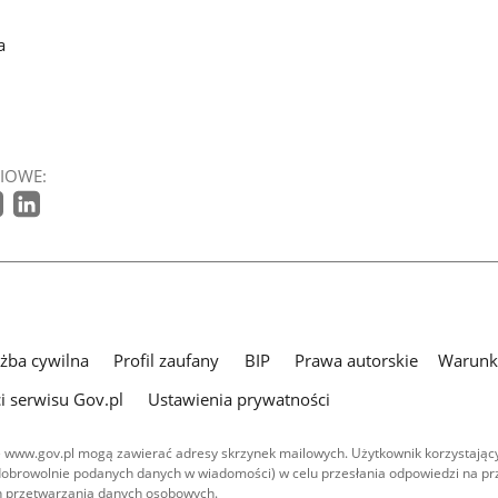
a
IOWE:
użba cywilna
Profil zaufany
BIP
Prawa autorskie
Warunki
i serwisu Gov.pl
Ustawienia prywatności
 www.gov.pl mogą zawierać adresy skrzynek mailowych. Użytkownik korzystający
dobrowolnie podanych danych w wiadomości) w celu przesłania odpowiedzi na prz
ach przetwarzania danych osobowych.