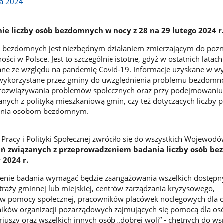
ja 2024
ie liczby osób bezdomnych w nocy z 28 na 29 lutego 2024 r
ób bezdomnych jest niezbędnym działaniem zmierzającym do poz
ści w Polsce. Jest to szczególnie istotne, gdyż w ostatnich latac
ane ze względu na pandemię Covid-19. Informacje uzyskane w w
wykorzystane przez gminy do uwzględnienia problemu bezdomn
 rozwiązywania problemów społecznych oraz przy podejmowaniu 
zanych z polityką mieszkaniową gmin, czy też dotyczących liczby 
nienia osobom bezdomnym.
 Pracy i Polityki Społecznej zwróciło się do wszystkich Wojewod
ań związanych z przeprowadzeniem badania liczby osób b
2024 r.
nie badania wymagać będzie zaangażowania wszelkich dostępny
straży gminnej lub miejskiej, centrów zarządzania kryzysowego,
w pomocy społecznej, pracowników placówek noclegowych dla 
ków organizacji pozarządowych zajmujących się pomocą dla os
uszy oraz wszelkich innych osób „dobrej woli” - chętnych do ws