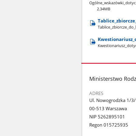
Ogólne​_wskazówki​_dotycz
2.34MB
Tablice​_zbiorcze
Tablice​_zbiorcze​_do
Kwestionariusz​_
Kwestionariusz​_doty
stopka
Ministerstwo Rodzi
ADRES
Ul. Nowogrodzka 1/3
00-513 Warszawa
NIP 5262895101
Regon 015725935