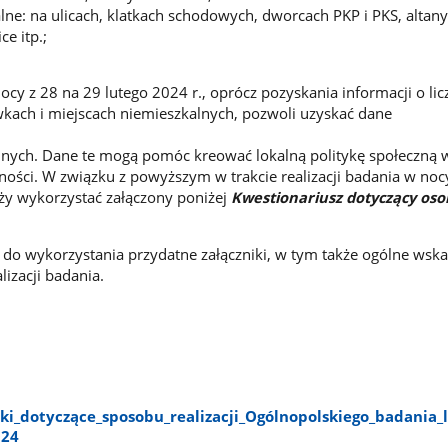
lne: na ulicach, klatkach schodowych, dworcach PKP i PKS, altany
e itp.;
ocy z 28 na 29 lutego 2024 r., oprócz pozyskania informacji o lic
ach i miejscach niemieszkalnych, pozwoli uzyskać dane
nych. Dane te mogą pomóc kreować lokalną politykę społeczną w
ści. W związku z powyższym w trakcie realizacji badania w noc
eży wykorzystać załączony poniżej
Kwestionariusz
dotyczący oso
do wykorzystania przydatne załączniki, w tym także ogólne wsk
izacji badania.
​_dotyczące​_sposobu​_realizacji​_Ogólnopolskiego​_badania​_li
024