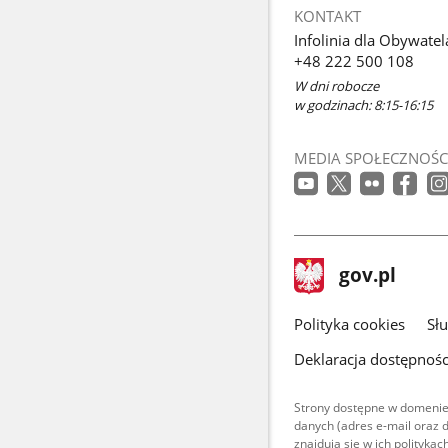
KONTAKT
Infolinia dla Obywatel
+48 222 500 108
W dni robocze
w godzinach: 8:15-16:15
MEDIA SPOŁECZNOŚC
stopka
Strona
gov.pl
gov.pl
główna
gov.pl
Polityka cookies
Sł
Deklaracja dostępnośc
Strony dostępne w domenie
danych (adres e-mail oraz 
znajdują się w ich polityk