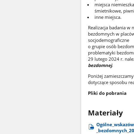
miejsca niemieszka
śmietnikowe, piwnic
inne miejsca.
Realizacja badania w n
bezdomnych w placówk
socjodemograficzne
o grupie osób bezdom
problematyki bezdomno
29 lutego 2024 r. nal
bezdomnej
.
Poniżej zamieszczamy 
dotyczące sposobu real
Pliki do pobrania
Materiały
Ogólne​_wskazówki
_bezdomnych​_2