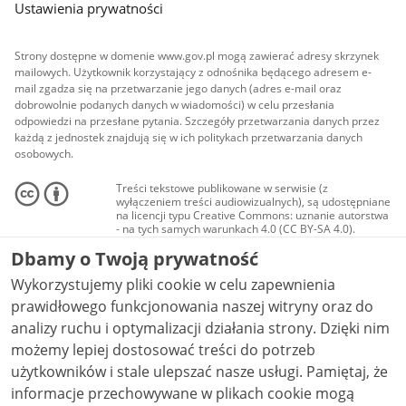
Ustawienia prywatności
Strony dostępne w domenie www.gov.pl mogą zawierać adresy skrzynek
mailowych. Użytkownik korzystający z odnośnika będącego adresem e-
mail zgadza się na przetwarzanie jego danych (adres e-mail oraz
dobrowolnie podanych danych w wiadomości) w celu przesłania
odpowiedzi na przesłane pytania. Szczegóły przetwarzania danych przez
każdą z jednostek znajdują się w ich politykach przetwarzania danych
osobowych.
Treści tekstowe publikowane w serwisie (z
wyłączeniem treści audiowizualnych), są udostępniane
na licencji typu Creative Commons: uznanie autorstwa
- na tych samych warunkach 4.0 (CC BY-SA 4.0).
Materiały audiowizualne, w tym zdjęcia, materiały
Dbamy o Twoją prywatność
audio i wideo, są udostępniane na licencji typu
Creative Commons: uznanie autorstwa użycie
Wykorzystujemy pliki cookie w celu zapewnienia
niekomercyjne - bez utworów zależnych 4.0 (CC BY-
NC-ND 4.0), o ile nie jest to stwierdzone inaczej.
prawidłowego funkcjonowania naszej witryny oraz do
analizy ruchu i optymalizacji działania strony. Dzięki nim
możemy lepiej dostosować treści do potrzeb
użytkowników i stale ulepszać nasze usługi. Pamiętaj, że
informacje przechowywane w plikach cookie mogą