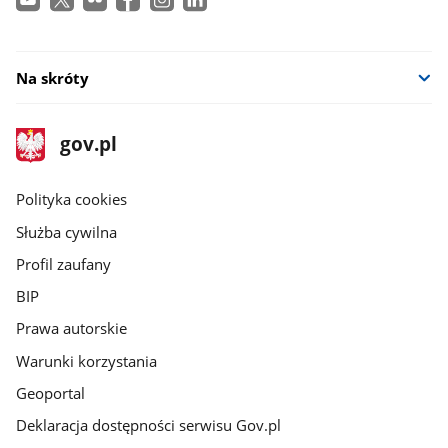
Na skróty
stopka
Strona
gov.pl
gov.pl
główna
gov.pl
Polityka cookies
Służba cywilna
Profil zaufany
BIP
Prawa autorskie
Warunki korzystania
Geoportal
Deklaracja dostępności serwisu Gov.pl