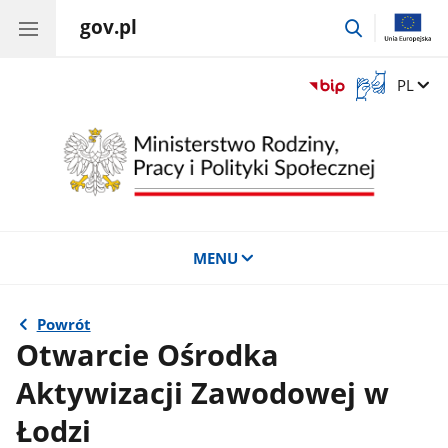
gov.pl
przejdź
do
wyszukiwar
Otwórz
Zmień 
PL
okno
z
tłumaczem
języka
migowego
MENU
Powrót
Otwarcie Ośrodka
Aktywizacji Zawodowej w
Łodzi