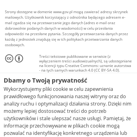
Strony dostępne w domenie www.gov.pl mogą zawierać adresy skrzynek
mailowych. Użytkownik korzystający z odnośnika będącego adresem e-
mail zgadza się na przetwarzanie jego danych (adres e-mail oraz
dobrowolnie podanych danych w wiadomości) w celu przesłania
odpowiedzi na przesłane pytania. Szczegóły przetwarzania danych przez
każdą z jednostek znajdują się w ich politykach przetwarzania danych
osobowych.
Treści tekstowe publikowane w serwisie (z
wyłączeniem treści audiowizualnych), są udostępniane
na licencji typu Creative Commons: uznanie autorstwa
- na tych samych warunkach 4.0 (CC BY-SA 4.0).
Materiały audiowizualne, w tym zdjęcia, materiały
Dbamy o Twoją prywatność
audio i wideo, są udostępniane na licencji typu
Creative Commons: uznanie autorstwa użycie
Wykorzystujemy pliki cookie w celu zapewnienia
niekomercyjne - bez utworów zależnych 4.0 (CC BY-
NC-ND 4.0), o ile nie jest to stwierdzone inaczej.
prawidłowego funkcjonowania naszej witryny oraz do
analizy ruchu i optymalizacji działania strony. Dzięki nim
możemy lepiej dostosować treści do potrzeb
użytkowników i stale ulepszać nasze usługi. Pamiętaj, że
informacje przechowywane w plikach cookie mogą
pozwalać na identyfikację konkretnego urządzenia lub