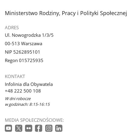
stopka
Ministerstwo Rodziny, Pracy i Polityki Społecznej
ADRES
Ul. Nowogrodzka 1/3/5
00-513 Warszawa
NIP 5262895101
Regon 015725935
KONTAKT
Infolinia dla Obywatela
+48 222 500 108
W dni robocze
w godzinach: 8:15-16:15
MEDIA SPOŁECZNOŚCIOWE: