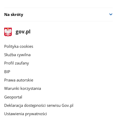
Na skróty
stopka
Strona
gov.pl
gov.pl
główna
gov.pl
Polityka cookies
Służba cywilna
Profil zaufany
BIP
Prawa autorskie
Warunki korzystania
Geoportal
Deklaracja dostępności serwisu Gov.pl
Ustawienia prywatności