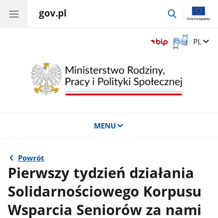
gov.pl
przejdź
do
wyszukiwar
Otwórz
Zmień 
PL
okno
z
tłumaczem
języka
migowego
MENU
Powrót
Pierwszy tydzień działania
Solidarnościowego Korpusu
Wsparcia Seniorów za nami