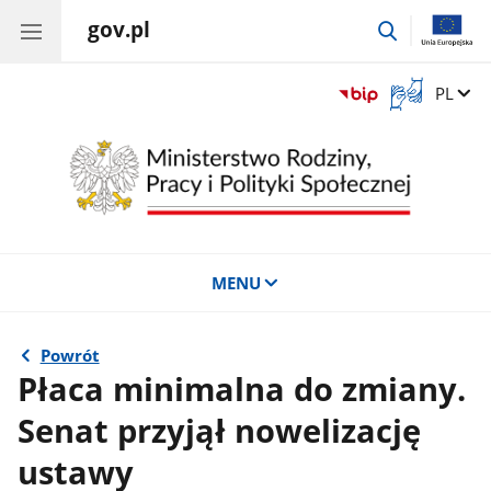
gov.pl
przejdź
do
wyszukiwar
Otwórz
Zmień 
PL
okno
z
tłumaczem
języka
migowego
MENU
Powrót
Płaca minimalna do zmiany.
Senat przyjął nowelizację
ustawy