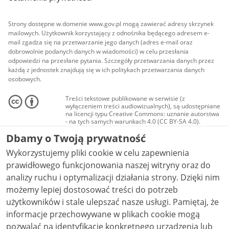
Strony dostępne w domenie www.gov.pl mogą zawierać adresy skrzynek
mailowych. Użytkownik korzystający z odnośnika będącego adresem e-
mail zgadza się na przetwarzanie jego danych (adres e-mail oraz
dobrowolnie podanych danych w wiadomości) w celu przesłania
odpowiedzi na przesłane pytania. Szczegóły przetwarzania danych przez
każdą z jednostek znajdują się w ich politykach przetwarzania danych
osobowych.
Treści tekstowe publikowane w serwisie (z
wyłączeniem treści audiowizualnych), są udostępniane
na licencji typu Creative Commons: uznanie autorstwa
- na tych samych warunkach 4.0 (CC BY-SA 4.0).
Materiały audiowizualne, w tym zdjęcia, materiały
Dbamy o Twoją prywatność
audio i wideo, są udostępniane na licencji typu
Creative Commons: uznanie autorstwa użycie
Wykorzystujemy pliki cookie w celu zapewnienia
niekomercyjne - bez utworów zależnych 4.0 (CC BY-
NC-ND 4.0), o ile nie jest to stwierdzone inaczej.
prawidłowego funkcjonowania naszej witryny oraz do
analizy ruchu i optymalizacji działania strony. Dzięki nim
możemy lepiej dostosować treści do potrzeb
użytkowników i stale ulepszać nasze usługi. Pamiętaj, że
informacje przechowywane w plikach cookie mogą
pozwalać na identyfikację konkretnego urządzenia lub