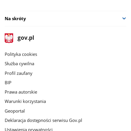
Na skróty
stopka
Strona
gov.pl
gov.pl
główna
gov.pl
Polityka cookies
Służba cywilna
Profil zaufany
BIP
Prawa autorskie
Warunki korzystania
Geoportal
Deklaracja dostępności serwisu Gov.pl
Ustawienia prywatności