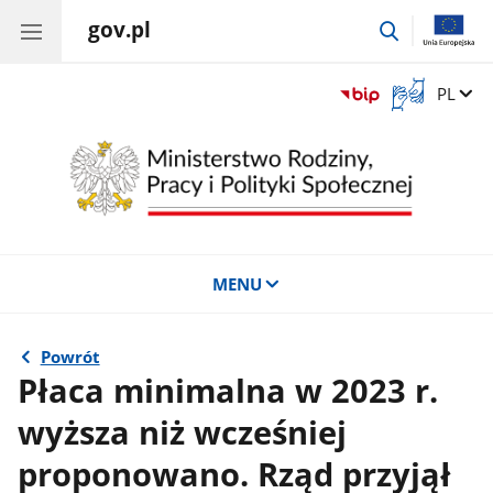
gov.pl
przejdź
do
wyszukiwar
Otwórz
Zmień 
PL
okno
z
tłumaczem
języka
migowego
MENU
Powrót
Płaca minimalna w 2023 r.
wyższa niż wcześniej
proponowano. Rząd przyjął