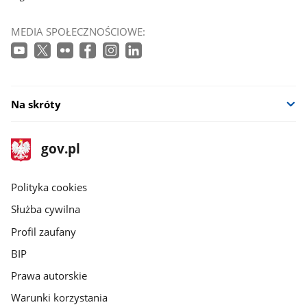
MEDIA SPOŁECZNOŚCIOWE:
Na skróty
stopka
Strona
gov.pl
gov.pl
główna
gov.pl
Polityka cookies
Służba cywilna
Profil zaufany
BIP
Prawa autorskie
Warunki korzystania