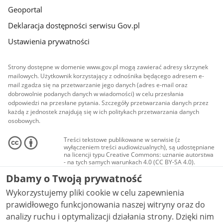
Geoportal
Deklaracja dostępności serwisu Gov.pl
Ustawienia prywatności
Strony dostępne w domenie www.gov.pl mogą zawierać adresy skrzynek
mailowych. Użytkownik korzystający z odnośnika będącego adresem e-
mail zgadza się na przetwarzanie jego danych (adres e-mail oraz
dobrowolnie podanych danych w wiadomości) w celu przesłania
odpowiedzi na przesłane pytania. Szczegóły przetwarzania danych przez
każdą z jednostek znajdują się w ich politykach przetwarzania danych
osobowych.
Treści tekstowe publikowane w serwisie (z
wyłączeniem treści audiowizualnych), są udostępniane
na licencji typu Creative Commons: uznanie autorstwa
- na tych samych warunkach 4.0 (CC BY-SA 4.0).
Materiały audiowizualne, w tym zdjęcia, materiały
Dbamy o Twoją prywatność
audio i wideo, są udostępniane na licencji typu
Creative Commons: uznanie autorstwa użycie
Wykorzystujemy pliki cookie w celu zapewnienia
niekomercyjne - bez utworów zależnych 4.0 (CC BY-
NC-ND 4.0), o ile nie jest to stwierdzone inaczej.
prawidłowego funkcjonowania naszej witryny oraz do
analizy ruchu i optymalizacji działania strony. Dzięki nim