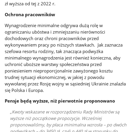
zł wyższa od tej z 2022 r.
Ochrona pracowników
Wynagrodzenie minimalne odgrywa dużą rolę w
ograniczaniu ubóstwa i zmniejszaniu nierówności
dochodowych oraz chroni pracowników przed
wykonywaniem pracy po niższych stawkach. Jak zaznacza
szefowa resortu rodziny, tak znacząca podwyżka
minimalnego wynagrodzenia jest również konieczna, aby
uchronić uboższe warstwy społeczeństwa przed
poniesieniem nieproporcjonalnie zawyżonego kosztu
trudnej sytuacji ekonomicznej, w jakiej z powodu
wywołanej przez Rosję wojny w sąsiedniej Ukrainie znalazła
się Polska i Europa.
Pensje będą wyższe, niż pierwotnie proponowano
Kwoty wskazane w rozporządzeniu Rady Ministrów są
wyższe niż początkowe propozycje. Wcześniej
proponowaliśmy, by płaca minimalna wzrosła – po dwóch
podwyżkach – do 3450 zł, czyli o 440 zł w stosunku do