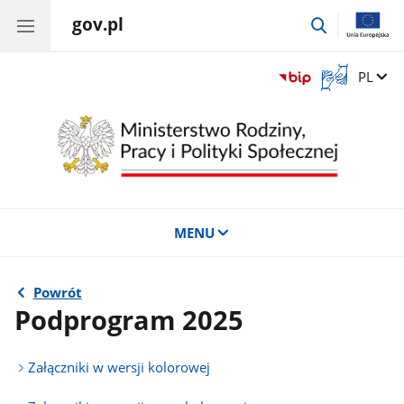
gov.pl
przejdź
do
wyszukiwar
Otwórz
Zmień 
PL
okno
z
tłumaczem
języka
migowego
MENU
Powrót
Podprogram 2025
Załączniki w wersji kolorowej