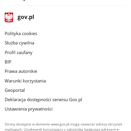
stopka
Strona
gov.pl
gov.pl
główna
gov.pl
Polityka cookies
Służba cywilna
Profil zaufany
BIP
Prawa autorskie
Warunki korzystania
Geoportal
Deklaracja dostępności serwisu Gov.pl
Ustawienia prywatności
Strony dostępne w domenie www.gov.pl mogą zawierać adresy skrzynek
mailowych. Użytkownik korzystający z odnośnika będącego adresem e-