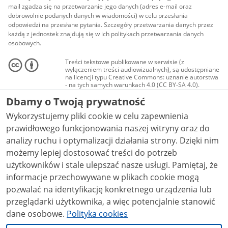
mail zgadza się na przetwarzanie jego danych (adres e-mail oraz
dobrowolnie podanych danych w wiadomości) w celu przesłania
odpowiedzi na przesłane pytania. Szczegóły przetwarzania danych przez
każdą z jednostek znajdują się w ich politykach przetwarzania danych
osobowych.
Treści tekstowe publikowane w serwisie (z
wyłączeniem treści audiowizualnych), są udostępniane
na licencji typu Creative Commons: uznanie autorstwa
- na tych samych warunkach 4.0 (CC BY-SA 4.0).
Materiały audiowizualne, w tym zdjęcia, materiały
Dbamy o Twoją prywatność
audio i wideo, są udostępniane na licencji typu
Creative Commons: uznanie autorstwa użycie
Wykorzystujemy pliki cookie w celu zapewnienia
niekomercyjne - bez utworów zależnych 4.0 (CC BY-
NC-ND 4.0), o ile nie jest to stwierdzone inaczej.
prawidłowego funkcjonowania naszej witryny oraz do
analizy ruchu i optymalizacji działania strony. Dzięki nim
możemy lepiej dostosować treści do potrzeb
użytkowników i stale ulepszać nasze usługi. Pamiętaj, że
informacje przechowywane w plikach cookie mogą
pozwalać na identyfikację konkretnego urządzenia lub
przeglądarki użytkownika, a więc potencjalnie stanowić
dane osobowe.
Polityka cookies