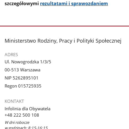
szczegółowymi
rezultatami i sprawozdaniem
stopka
Ministerstwo Rodziny, Pracy i Polityki Społecznej
ADRES
Ul. Nowogrodzka 1/3/5
00-513 Warszawa
NIP 5262895101
Regon 015725935
KONTAKT
Infolinia dla Obywatela
+48 222 500 108
W dni robocze
w godzinach: 8:15-16:15