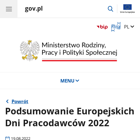
gov.pl
przejdź
do
wyszukiwar
Otwórz
Zmień 
PL
okno
z
tłumaczem
języka
migowego
MENU
Powrót
Podsumowanie Europejskich
Dni Pracodawców 2022
19.08.2022