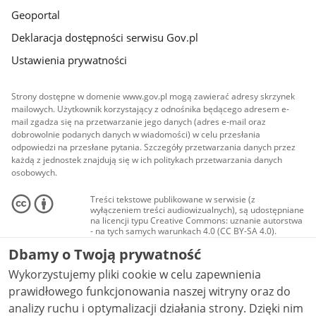
Geoportal
Deklaracja dostępności serwisu Gov.pl
Ustawienia prywatności
Strony dostępne w domenie www.gov.pl mogą zawierać adresy skrzynek
mailowych. Użytkownik korzystający z odnośnika będącego adresem e-
mail zgadza się na przetwarzanie jego danych (adres e-mail oraz
dobrowolnie podanych danych w wiadomości) w celu przesłania
odpowiedzi na przesłane pytania. Szczegóły przetwarzania danych przez
każdą z jednostek znajdują się w ich politykach przetwarzania danych
osobowych.
Treści tekstowe publikowane w serwisie (z
wyłączeniem treści audiowizualnych), są udostępniane
na licencji typu Creative Commons: uznanie autorstwa
- na tych samych warunkach 4.0 (CC BY-SA 4.0).
Materiały audiowizualne, w tym zdjęcia, materiały
Dbamy o Twoją prywatność
audio i wideo, są udostępniane na licencji typu
Creative Commons: uznanie autorstwa użycie
Wykorzystujemy pliki cookie w celu zapewnienia
niekomercyjne - bez utworów zależnych 4.0 (CC BY-
NC-ND 4.0), o ile nie jest to stwierdzone inaczej.
prawidłowego funkcjonowania naszej witryny oraz do
analizy ruchu i optymalizacji działania strony. Dzięki nim