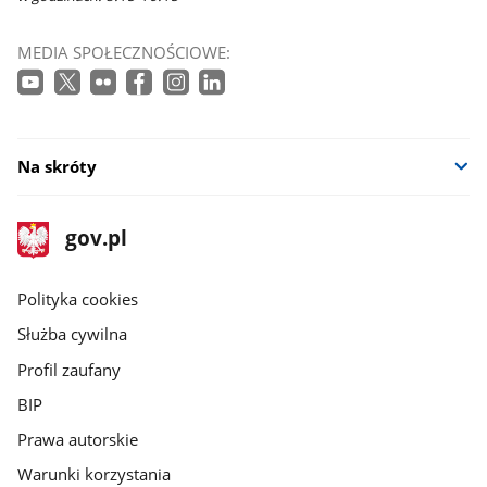
MEDIA SPOŁECZNOŚCIOWE:
Na skróty
stopka
Strona
gov.pl
gov.pl
główna
gov.pl
Polityka cookies
Służba cywilna
Profil zaufany
BIP
Prawa autorskie
Warunki korzystania