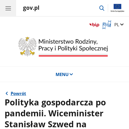
gov.pl
przejdź
do
wyszukiwar
Otwórz
Zmień 
PL
okno
z
tłumaczem
języka
migowego
MENU
Powrót
Polityka gospodarcza po
pandemii. Wiceminister
Stanisław Szwed na