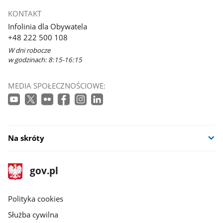
KONTAKT
Infolinia dla Obywatela
+48 222 500 108
W dni robocze
w godzinach: 8:15-16:15
MEDIA SPOŁECZNOŚCIOWE:
Na skróty
stopka
Strona
gov.pl
gov.pl
główna
gov.pl
Polityka cookies
Służba cywilna