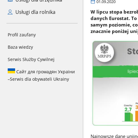
01.09.2020
Usługi dla rolnika
W lipcu stopa bezro
danych Eurostat. To
samym poziomie, co 
znacznie poniżej uni
Profil zaufany
Baza wiedzy
Serwis Służby Cywilnej
Сайт для громадян України
–
Serwis dla obywateli Ukrainy
Najnowsze dane unijne