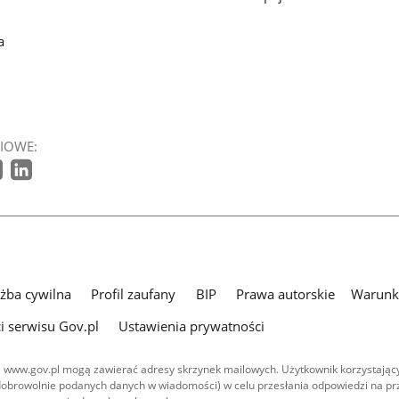
a
IOWE:
użba cywilna
Profil zaufany
BIP
Prawa autorskie
Warunki
i serwisu Gov.pl
Ustawienia prywatności
 www.gov.pl mogą zawierać adresy skrzynek mailowych. Użytkownik korzystający
dobrowolnie podanych danych w wiadomości) w celu przesłania odpowiedzi na prz