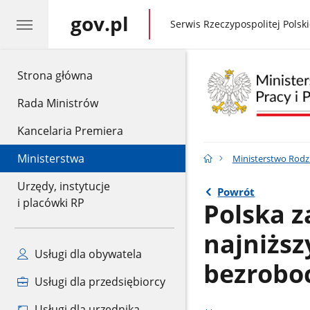
gov.pl
gov.pl
Serwis Rzeczypospolitej Polski
gov.pl
Strona główna
Rada Ministrów
Kancelaria Premiera
Ministerstwa
Ministerstwo Rodzin
Urzędy, instytucje
Powrót
i placówki RP
Polska z
najniżs
Usługi dla obywatela
bezrobo
Usługi dla przedsiębiorcy
Usługi dla urzędnika