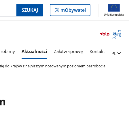
Logowanie
SZUKAJ
mObywatel
do
panelu
Otwórz
okno
z
tłumac
 robimy
Aktualności
Załatw sprawę
Kontakt
Zmień ję
PL
języka
migowe
a się do krajów z najniższym notowanym poziomem bezrobocia
m