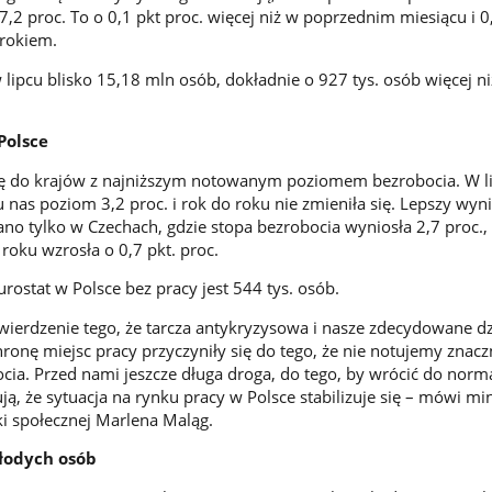
7,2 proc. To o 0,1 pkt proc. więcej niż w poprzednim miesiącu i 0
 rokiem.
lipcu blisko 15,18 mln osób, dokładnie o 927 tys. osób więcej ni
Polsce
się do krajów z najniższym notowanym poziomem bezrobocia. W l
 nas poziom 3,2 proc. i rok do roku nie zmieniła się. Lepszy wyn
no tylko w Czechach, gdzie stopa bezrobocia wyniosła 2,7 proc., 
 roku wzrosła o 0,7 pkt. proc.
rostat w Polsce bez pracy jest 544 tys. osób.
ierdzenie tego, że tarcza antykryzysowa i nasze zdecydowane dz
onę miejsc pracy przyczyniły się do tego, że nie notujemy znac
cia. Przed nami jeszcze długa droga, do tego, by wrócić do norma
ją, że sytuacja na rynku pracy w Polsce stabilizuje się – mówi min
yki społecznej Marlena Maląg.
łodych osób