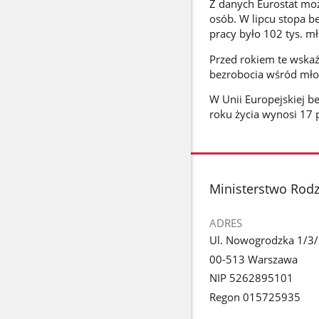
Z danych Eurostat moż
osób. W lipcu stopa b
pracy było 102 tys. 
Przed rokiem te wska
bezrobocia wśród młod
W Unii Europejskiej b
roku życia wynosi 17 
stopka
Ministerstwo Rodzi
ADRES
Ul. Nowogrodzka 1/3
00-513 Warszawa
NIP 5262895101
Regon 015725935