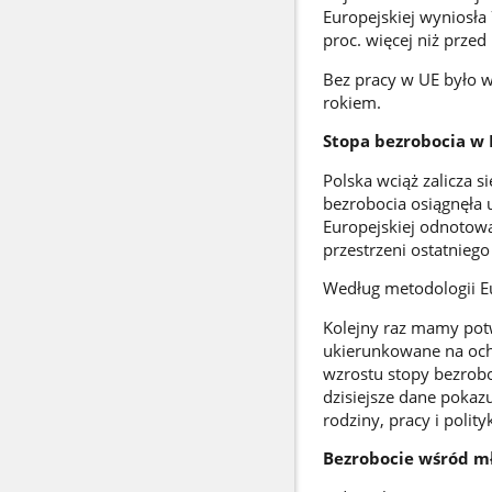
Europejskiej wyniosła 
proc. więcej niż przed
Bez pracy w UE było w 
rokiem.
Stopa bezrobocia w 
Polska wciąż zalicza 
bezrobocia osiągnęła u
Europejskiej odnotowa
przestrzeni ostatniego
Według metodologii Eu
Kolejny raz mamy potw
ukierunkowane na ochr
wzrostu stopy bezrobo
dzisiejsze dane pokazu
rodziny, pracy i polit
Bezrobocie wśród m