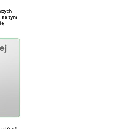
wszych
t na tym
ię
cia w Unii