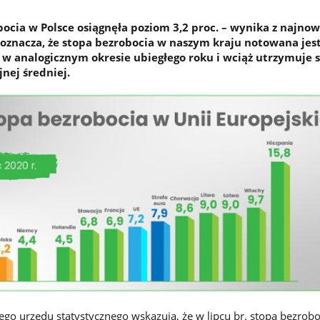
bocia w Polsce osiągnęła poziom 3,2 proc. – wynika z najno
 oznacza, że stopa bezrobocia w naszym kraju notowana jes
w analogicznym okresie ubiegłego roku i wciąż utrzymuje s
jnej średniej.
go urzędu statystycznego wskazują, że w lipcu br. stopa bezrobo