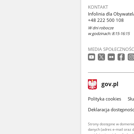
KONTAKT
Infolinia dla Obywatel
+48 222 500 108
W dni robocze
w godzinach: 8:15-16:15
MEDIA SPOŁECZNOŚC
stopka
Strona
gov.pl
gov.pl
główna
gov.pl
Polityka cookies
Sł
Deklaracja dostępnośc
Strony dostępne w domenie
danych (adres e-mail oraz 