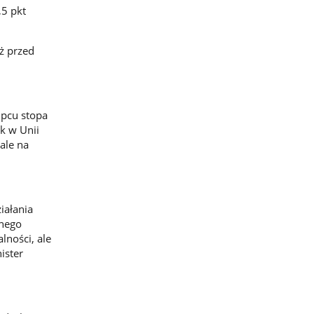
,5 pkt
ż przed
ipcu stopa
ik w Unii
ale na
iałania
znego
lności, ale
ister