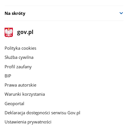
Na skróty
stopka
Strona
gov.pl
gov.pl
główna
gov.pl
Polityka cookies
Służba cywilna
Profil zaufany
BIP
Prawa autorskie
Warunki korzystania
Geoportal
Deklaracja dostępności serwisu Gov.pl
Ustawienia prywatności