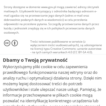
Strony dostępne w domenie www.gov.pl mogą zawierać adresy skrzynek
mailowych. Użytkownik korzystający z odnośnika będącego adresem e-
mail zgadza się na przetwarzanie jego danych (adres e-mail oraz
dobrowolnie podanych danych w wiadomości) w celu przesłania
odpowiedzi na przesłane pytania. Szczegóły przetwarzania danych przez
każdą z jednostek znajdują się w ich politykach przetwarzania danych
osobowych.
Treści tekstowe publikowane w serwisie (z
wyłączeniem treści audiowizualnych), są udostępniane
na licencji typu Creative Commons: uznanie autorstwa
- na tych samych warunkach 4.0 (CC BY-SA 4.0).
Materiały audiowizualne, w tym zdjęcia, materiały
Dbamy o Twoją prywatność
audio i wideo, są udostępniane na licencji typu
Creative Commons: uznanie autorstwa użycie
Wykorzystujemy pliki cookie w celu zapewnienia
niekomercyjne - bez utworów zależnych 4.0 (CC BY-
NC-ND 4.0), o ile nie jest to stwierdzone inaczej.
prawidłowego funkcjonowania naszej witryny oraz do
analizy ruchu i optymalizacji działania strony. Dzięki nim
możemy lepiej dostosować treści do potrzeb
użytkowników i stale ulepszać nasze usługi. Pamiętaj, że
informacje przechowywane w plikach cookie mogą
pozwalać na identyfikację konkretnego urządzenia lub