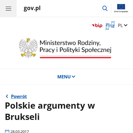
gov.pl
przejdź
do
wyszukiwar
Otwórz
Zmień 
PL
okno
z
tłumaczem
języka
migowego
MENU
Powrót
Polskie argumenty w
Brukseli
28.03.2017