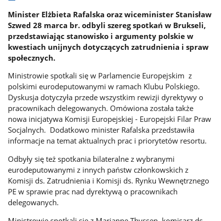
Minister Elżbieta Rafalska oraz wiceminister Stanisław
Szwed 28 marca br. odbyli szereg spotkań w Brukseli,
przedstawiając stanowisko i argumenty polskie w
kwestiach unijnych dotyczących zatrudnienia i spraw
społecznych.
Ministrowie spotkali się w Parlamencie Europejskim z
polskimi eurodeputowanymi w ramach Klubu Polskiego.
Dyskusja dotyczyła przede wszystkim rewizji dyrektywy o
pracownikach delegowanych. Omówiona została także
nowa inicjatywa Komisji Europejskiej - Europejski Filar Praw
Socjalnych. Dodatkowo minister Rafalska przedstawiła
informacje na temat aktualnych prac i priorytetów resortu.
Odbyły się też spotkania bilateralne z wybranymi
eurodeputowanymi‎ z innych państw członkowskich z
Komisji ds. Zatrudnienia i Komisji ds. Rynku Wewnętrznego
PE w sprawie prac nad dyrektywą o pracownikach
delegowanych.
Ministrowie spotkali się z Marianne Thyssen, komisarz ds.