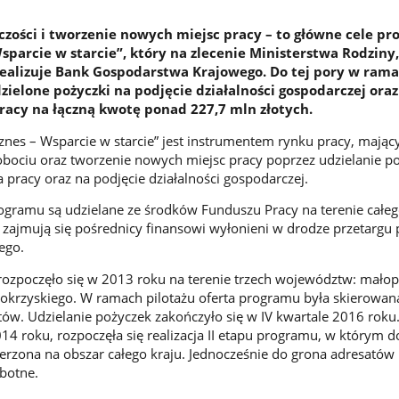
czości i tworzenie nowych miejsc pracy – to główne cele p
sparcie w starcie”, który na zlecenie Ministerstwa Rodziny,
 realizuje Bank Gospodarstwa Krajowego. Do tej pory w ram
zielone pożyczki na podjęcie działalności gospodarczej oraz
racy na łączną kwotę ponad 227,7 mln złotych.
nes – Wsparcie w starcie” jest instrumentem rynku pracy, mając
obociu oraz tworzenie nowych miejsc pracy poprzez udzielanie p
 pracy oraz na podjęcie działalności gospodarczej.
gramu są udzielane ze środków Funduszu Pracy na terenie całeg
zajmują się pośrednicy finansowi wyłonieni w drodze przetargu 
ego.
ozpoczęło się w 2013 roku na terenie trzech województw: małop
okrzyskiego. W ramach pilotażu oferta programu była skierowan
ów. Udzielanie pożyczek zakończyło się w IV kwartale 2016 roku
014 roku, rozpoczęła się realizacja II etapu programu, w którym 
zerzona na obszar całego kraju. Jednocześnie do grona adresató
botne.