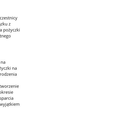
czestnicy
ązku z
a pożyczki
ętnego
 na
życzki na
grodzenia
utworzenie
okresie
sparcia
 wyjątkiem