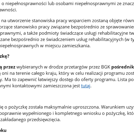
m o niepełnosprawności lub osobami niepełnosprawnymi ze zna
awności.
na utworzenie stanowiska pracy wsparciem zostaną objęte równi
worzące stanowisko pracy związane bezpośrednio ze sprawowanie
prawnymi, a także podmioty świadczące usługi rehabilitacyjne t
zane bezpośrednio ze świadczeniem usług rehabilitacyjnych (w 
 niepełnosprawnych w miejscu zamieszkania.
czkę?
są przez
wybieranych w drodze przetargów przez BGK
pośredni
ą oni na terenie całego kraju, który w celu realizacji programu zos
y. Ma to zapewnić łatwiejszy dostęp do oferty programu. Lista p
anymi kontaktowymi zamieszczona jest
tutaj
.
się o pożyczkę została maksymalnie uproszczona. Warunkiem uzy
e poprawnie wypełnionego i kompletnego wniosku o pożyczkę, któ
zakładanego przedsięwzięcia.
oku