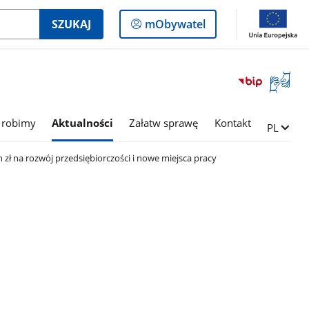
Logowanie
SZUKAJ
mObywatel
do
panelu
Otwórz
okno
z
tłumac
 robimy
Aktualności
Załatw sprawę
Kontakt
Zmień ję
PL
języka
migowe
zł na rozwój przedsiębiorczości i nowe miejsca pracy
a