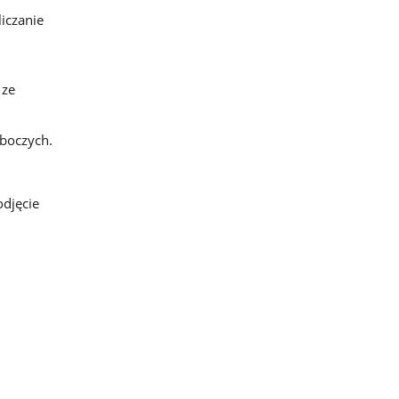
iczanie
 ze
boczych.
odjęcie