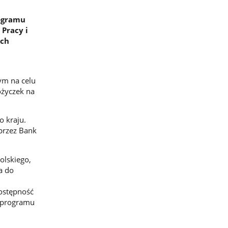
rogramu
 Pracy i
ach
ym na celu
ożyczek na
o kraju.
przez Bank
olskiego,
a do
.
dostępność
w programu