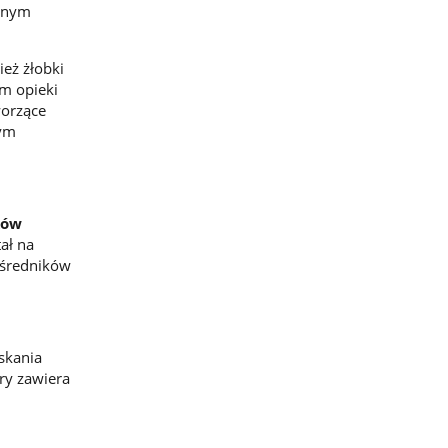
cznym
eż żłobki
m opieki
worzące
tym
ków
tał na
ośredników
skania
ry zawiera