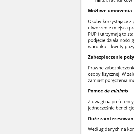
Możliwe umorzenia
Osoby korzystające z 
utworzenie miejsca pr
PUP i utrzymają to st
podjęcie działalności
warunku – kwoty poży
Zabezpieczenie poży
Prawne zabezpieczenie
osoby fizycznej. W za
zamiast poręczenia mo
Pomoc
de minimis
Z uwagi na preferenc
jednocześnie benefic
Duże zainteresowan
Według danych na koni