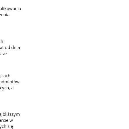
plikowania
zenia
ch
at od dnia
oraz
iącach
 podmiotów
cych, a
ajbliższym
arcie w
ych się