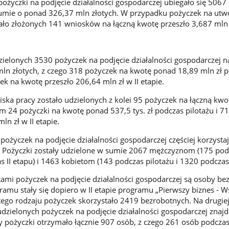
pożyczki na podjęcie działalności gospodarczej ubiegało się 5067
mie o ponad 326,37 mln złotych. W przypadku pożyczek na utw
ało złożonych 141 wniosków na łączną kwotę przeszło 3,687 mln 
dzielonych 3530 pożyczek na podjęcie działalności gospodarczej n
ln złotych, z czego 318 pożyczek na kwotę ponad 18,89 mln zł 
ek na kwotę przeszło 206,64 mln zł w II etapie.
ska pracy zostało udzielonych z kolei 95 pożyczek na łączną kw
ym 24 pożyczki na kwotę ponad 537,5 tys. zł podczas pilotażu i 7
n zł w II etapie.
pożyczek na podjęcie działalności gospodarczej częściej korzysta
y. Pożyczki zostały udzielone w sumie 2067 mężczyznom (175 pod
s II etapu) i 1463 kobietom (143 podczas pilotażu i 1320 podczas 
ntami pożyczek na podjęcie działalności gospodarczej są osoby be
ramu stały się dopiero w II etapie programu „Pierwszy biznes - W
z tego rodzaju pożyczek skorzystało 2419 bezrobotnych. Na drugiej
dzielonych pożyczek na podjęcie działalności gospodarczej znajd
py pożyczki otrzymało łącznie 907 osób, z czego 261 osób podczas