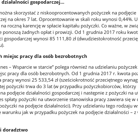
e działalności gospodarczej…
żna skorzystać z niskooprocentowanych pożyczek na podjęcie
czej na okres 7 lat. Oprocentowanie w skali roku wynosi 0,44%. U
na roczną karencję w spłacie kapitału pożyczki. Co ważne, w zwi
e ponoszą żadnych opłat i prowizji. Od 1 grudnia 2017 roku kwot
ści gospodarczej wynosi 85 111,80 zł (dwudziestokrotność przeci
).
 miejsc pracy dla osób bezrobotnych
nes – Wsparcie w starcie” polega również na udzielaniu pożyczek
sc pracy dla osób bezrobotnych. Od 1 grudnia 2017 r. kwota po
 pracy wynosi 25 533,54 zł (sześciokrotność przeciętnego wyna
 tej pożyczki trwa do 3 lat (w przypadku pożyczkobiorców, którzy
 na podjęcie działalności gospodarczej i następnie z pożyczki na 
es spłaty pożyczki na utworzenie stanowiska pracy zawiera się w 
ożyczki na podjęcie działalności). Przy udzielaniu tego rodzaju w
 warunku jak w przypadku pożyczek na podjęcie działalności – z
 i doradztwo