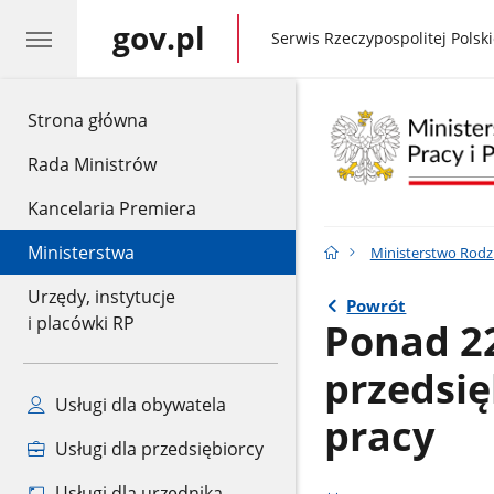
gov.pl
gov.pl
Serwis Rzeczypospolitej Polski
gov.pl
Strona główna
Rada Ministrów
Kancelaria Premiera
Ministerstwa
Ministerstwo Rodzin
Urzędy, instytucje
Powrót
i placówki RP
Ponad 22
przedsię
Usługi dla obywatela
pracy
Usługi dla przedsiębiorcy
Usługi dla urzędnika