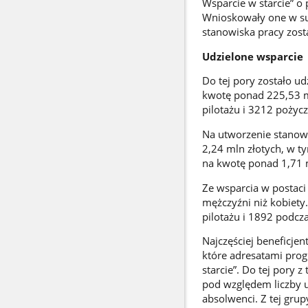
Wsparcie w starcie” o 
Wnioskowały one w su
stanowiska pracy zost
Udzielone wsparcie
Do tej pory zostało u
kwotę ponad 225,53 m
pilotażu i 3212 pożycz
Na utworzenie stanowi
2,24 mln złotych, w t
na kwotę ponad 1,71 ml
Ze wsparcia w postaci 
mężczyźni niż kobiet
pilotażu i 1892 podcza
Najczęściej beneficje
które adresatami prog
starcie”. Do tej pory 
pod względem liczby u
absolwenci. Z tej gru