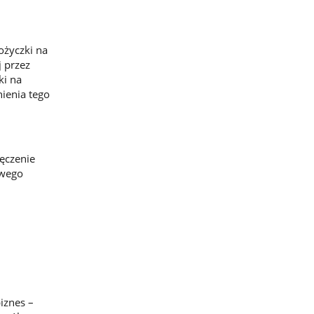
ożyczki na
 przez
ki na
nienia tego
ęczenie
owego
iznes –