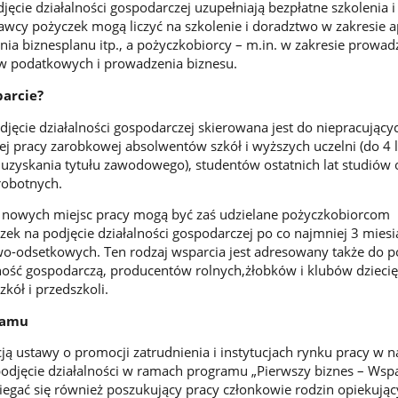
jęcie działalności gospodarczej uzupełniają bezpłatne szkolenia i
wcy pożyczek mogą liczyć na szkolenie i doradztwo w zakresie a
nia biznesplanu itp., a pożyczkobiorcy – m.in. w zakresie prowad
sów podatkowych i prowadzenia biznesu.
parcie?
djęcie działalności gospodarczej skierowana jest do niepracujący
ej pracy zarobkowej absolwentów szkół i wyższych uczelni (do 4 l
 uzyskania tytułu zawodowego), studentów ostatnich lat studiów 
robotnych.
e nowych miejsc pracy mogą być zaś udzielane pożyczkobiorcom
zek na podjęcie działalności gospodarczej po co najmniej 3 mies
owo-odsetkowych. Ten rodzaj wsparcia jest adresowany także do
ość gospodarczą, producentów rolnych,żłobków i klubów dziecię
zkół i przedszkoli.
ramu
ją ustawy o promocji zatrudnienia i instytucjach rynku pracy w n
podjęcie działalności w ramach programu „Pierwszy biznes – Wsp
biegać się również poszukujący pracy członkowie rodzin opiekując