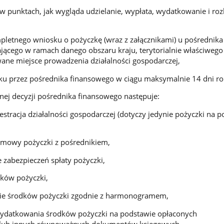
w punktach, jak wygląda udzielanie, wypłata, wydatkowanie i rozl
etnego wniosku o pożyczkę (wraz z załącznikami) u pośrednika
jącego w ramach danego obszaru kraju, terytorialnie właściwego
ane miejsce prowadzenia działalności gospodarczej,
 przez pośrednika finansowego w ciągu maksymalnie 14 dni ro
ej decyzji pośrednika finansowego następuje:
tracja działalności gospodarczej (dotyczy jedynie pożyczki na p
owy pożyczki z pośrednikiem,
abezpieczeń spłaty pożyczki,
ów pożyczki,
 środków pożyczki zgodnie z harmonogramem,
ydatkowania środków pożyczki na podstawie opłaconych
 lub innych równoważnych dokumentów księgowych.