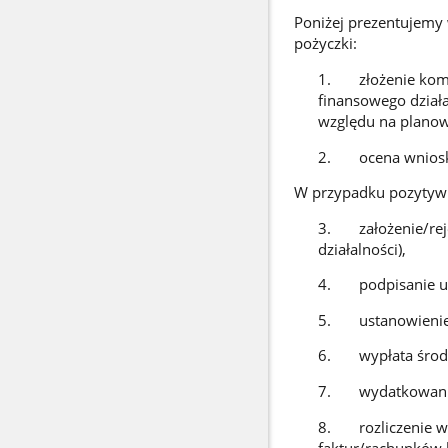
Poniżej prezentujemy 
pożyczki:
1. złożenie kompl
finansowego działa
względu na planow
2. ocena wniosku
W przypadku pozytywn
3. założenie/rejes
działalności),
4. podpisanie um
5. ustanowienie z
6. wypłata środk
7. wydatkowanie
8. rozliczenie w
faktur/rachunków