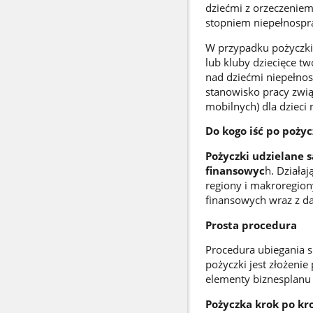
dziećmi z orzeczenie
stopniem niepełnospr
W przypadku pożyczki 
lub kluby dziecięce t
nad dziećmi niepełnos
stanowisko pracy zwią
mobilnych) dla dzieci
Do kogo iść po poży
Pożyczki udzielane 
finansowyc
h. Działaj
regiony i makroregion
finansowych wraz z d
Prosta procedura
Procedura ubiegania 
pożyczki jest złożeni
elementy biznesplanu 
Pożyczka krok po kr