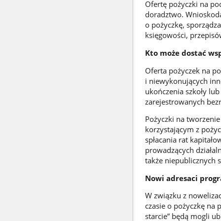
Ofertę pożyczki na pod
doradztwo. Wnioskoda
o pożyczkę, sporządza
księgowości, przepi
Kto może dostać ws
Oferta pożyczek na po
i niewykonujących inn
ukończenia szkoły lub
zarejestrowanych bez
Pożyczki na tworzeni
korzystającym z pożyc
spłacania rat kapitał
prowadzących działaln
także niepublicznych s
Nowi adresaci prog
W związku z nowelizac
czasie o pożyczkę na 
starcie” będą mogli u