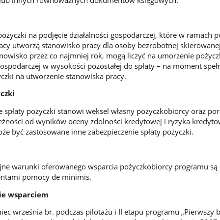
pożyczki na podjęcie działalności gospodarczej, które w ramach p
acy utworzą stanowisko pracy dla osoby bezrobotnej skierowanej
anowisko przez co najmniej rok, mogą liczyć na umorzenie pożycz
 gospodarczej w wysokości pozostałej do spłaty – na moment speł
czki na utworzenie stanowiska pracy.
czki
 spłaty pożyczki stanowi weksel własny pożyczkobiorcy oraz por
leżności od wyników oceny zdolności kredytowej i ryzyka kredyt
że być zastosowane inne zabezpieczenie spłaty pożyczki.
yjne warunki oferowanego wsparcia pożyczkobiorcy programu są
jentami pomocy de minimis.
ie wsparciem
ec września br. podczas pilotażu i II etapu programu „Pierwszy b