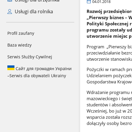
04.01.2018
Usługi dla rolnika
Rozwój przedsiębior
„Pierwszy biznes – W
Polityki Społecznej
programu zostały ud
Profil zaufany
utworzenie miejsc p
Baza wiedzy
Program „Pierwszy biz
przeciwdziałanie bezr
Serwis Służby Cywilnej
utworzenie stanowiska
Сайт для громадян України
Pożyczki w ramach pro
Udzielaniem pożyczek 
–
Serwis dla obywateli Ukrainy
Gospodarstwa Krajow
Wdrażanie programu r
mazowieckiego i święt
studentów i absolwent
Wcześniej, bo już w 2
wsparcia została rozs
dołączyły osoby bezro