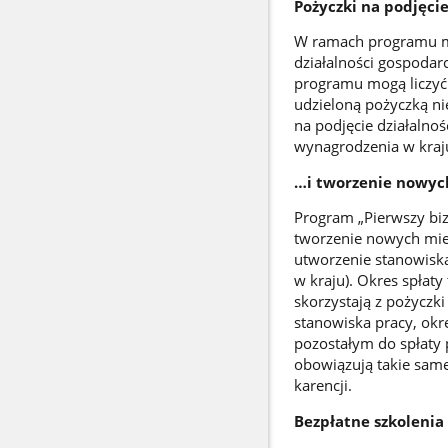
Pożyczki na podjęci
W ramach programu mo
działalności gospodar
programu mogą liczyć 
udzieloną pożyczką ni
na podjęcie działalno
wynagrodzenia w kraju
…i tworzenie nowych
Program „Pierwszy biz
tworzenie nowych miej
utworzenie stanowiska
w kraju). Okres spłaty
skorzystają z pożyczki
stanowiska pracy, okr
pozostałym do spłaty p
obowiązują takie same
karencji.
Bezpłatne szkolenia