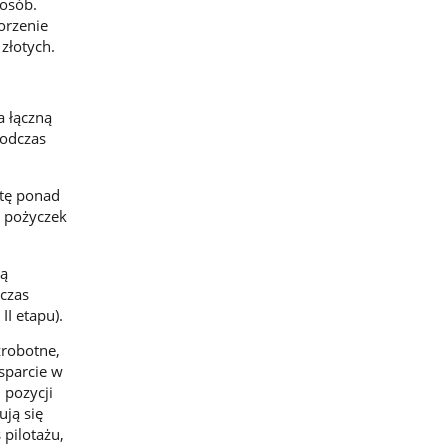
 osób.
orzenie
złotych.
a łączną
podczas
otę ponad
1 pożyczek
ją
czas
II etapu).
zrobotne,
sparcie w
 pozycji
ują się
 pilotażu,