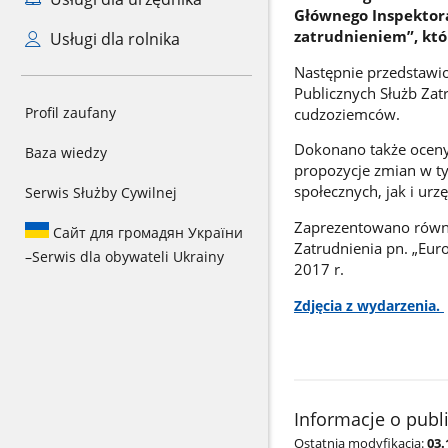
Głównego Inspektora
zatrudnieniem”, któ
Usługi dla rolnika
Następnie przedstawi
Publicznych Służb Zat
Profil zaufany
cudzoziemców.
Dokonano także oceny
Baza wiedzy
propozycje zmian w ty
społecznych, jak i urz
Serwis Służby Cywilnej
Zaprezentowano równie
Сайт для громадян України
Zatrudnienia pn. „Eur
–
Serwis dla obywateli Ukrainy
2017 r.
Zdjęcia z wydarzenia.
Informacje o publ
Ostatnia modyfikacja:
03.