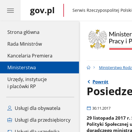
gov.pl
gov.pl
Serwis Rzeczypospolitej Polski
gov.pl
Strona główna
Rada Ministrów
Kancelaria Premiera
Ministerstwa
Ministerstwo Rodzin
Urzędy, instytucje
Powrót
i placówki RP
Posiedz
Usługi dla obywatela
30.11.2017
29 listopada 2017 r.
Usługi dla przedsiębiorcy
Polityki Społecznej
doradczego ministra
Usługi dla urzędnika