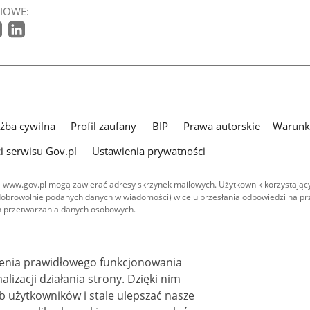
IOWE:
użba cywilna
Profil zaufany
BIP
Prawa autorskie
Warunki
i serwisu Gov.pl
Ustawienia prywatności
 www.gov.pl mogą zawierać adresy skrzynek mailowych. Użytkownik korzystający
dobrowolnie podanych danych w wiadomości) w celu przesłania odpowiedzi na prz
ach przetwarzania danych osobowych.
we publikowane w serwisie (z wyłączeniem treści audiowizualnych), są
 na licencji typu Creative Commons: uznanie autorstwa - na tych samych
 (CC BY-SA 4.0). Materiały audiowizualne, w tym zdjęcia, materiały audio i wideo
ienia prawidłowego funkcjonowania
ane na licencji typu Creative Commons: uznanie autorstwa użycie niekomercyjne 
ależnych 4.0 (CC BY-NC-ND 4.0), o ile nie jest to stwierdzone inaczej.
i działania strony. Dzięki nim
 użytkowników i stale ulepszać nasze