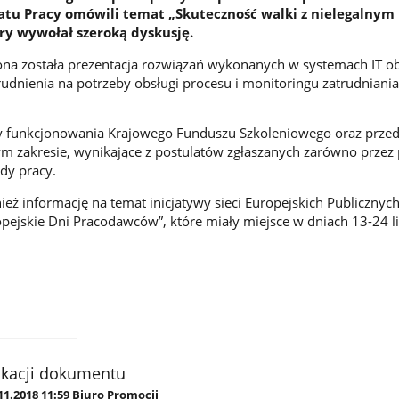
tu Pracy omówili temat „Skuteczność walki z nielegalnym
ry wywołał szeroką dyskusję.
ona została prezentacja rozwiązań wykonanych w systemach IT o
rudnienia na potrzeby obsługi procesu i monitoringu zatrudniania
 funkcjonowania Krajowego Funduszu Szkoleniowego oraz prze
m zakresie, wynikające z postulatów zgłaszanych zarówno przez
ędy pracy.
ż informację na temat inicjatywy sieci Europejskich Publicznych
opejskie Dni Pracodawców”, które miały miejsce w dniach 13-24 l
ikacji dokumentu
11.2018 11:59 Biuro Promocji