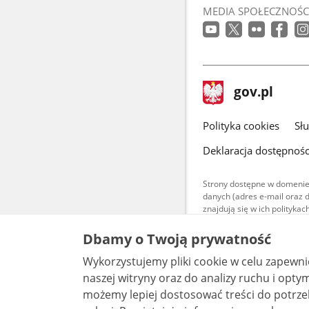
MEDIA SPOŁECZNOŚC
stopka
Strona
gov.pl
gov.pl
główna
gov.pl
Polityka cookies
Sł
Deklaracja dostępnośc
Strony dostępne w domenie
danych (adres e-mail oraz 
znajdują się w ich polityk
Treści teksto
Dbamy o Twoją prywatność
udostępniane
warunkach 4.0
Wykorzystujemy pliki cookie w celu zapewn
są udostępni
bez utworów z
naszej witryny oraz do analizy ruchu i optymalizacj
możemy lepiej dostosować treści do potrzeb