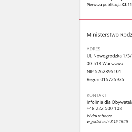
Pierwsza publikacja:
03.11
stopka
Ministerstwo Rodzi
ADRES
Ul. Nowogrodzka 1/3
00-513 Warszawa
NIP 5262895101
Regon 015725935
KONTAKT
Infolinia dla Obywatel
+48 222 500 108
W dni robocze
w godzinach: 8:15-16:15