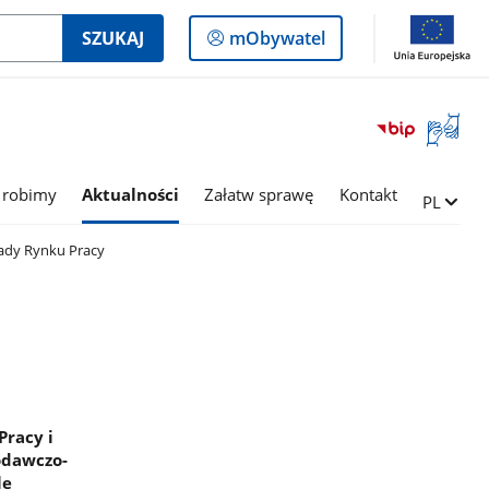
Logowanie
SZUKAJ
mObywatel
do
panelu
Otwórz
okno
z
tłumac
 robimy
Aktualności
Załatw sprawę
Kontakt
Zmień ję
PL
języka
migowe
ady Rynku Pracy
Pracy i
odawczo-
le