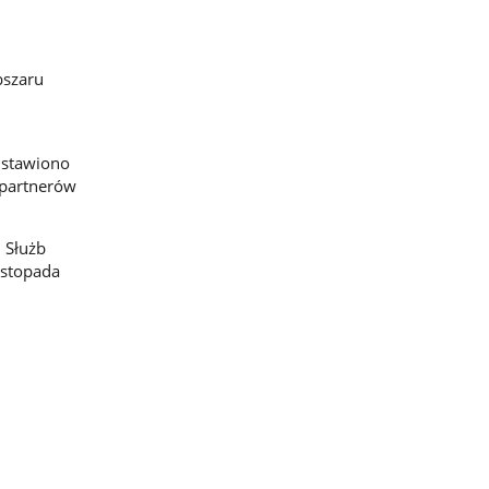
bszaru
dstawiono
 partnerów
 Służb
istopada