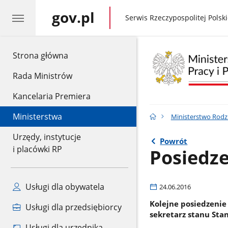
gov.pl
gov.pl
Serwis Rzeczypospolitej Polski
gov.pl
Strona główna
Rada Ministrów
Kancelaria Premiera
Ministerstwa
Ministerstwo Rodzin
Urzędy, instytucje
Powrót
i placówki RP
Posiedz
Usługi dla obywatela
24.06.2016
Kolejne posiedzenie
Usługi dla przedsiębiorcy
sekretarz stanu Sta
Usługi dla urzędnika