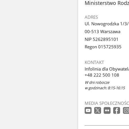
stopka
Ministerstwo Rodzi
ADRES
Ul. Nowogrodzka 1/3
00-513 Warszawa
NIP 5262895101
Regon 015725935
KONTAKT
Infolinia dla Obywatel
+48 222 500 108
W dni robocze
w godzinach: 8:15-16:15
MEDIA SPOŁECZNOŚC