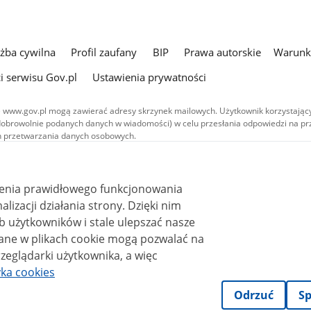
użba cywilna
Profil zaufany
BIP
Prawa autorskie
Warunki
i serwisu Gov.pl
Ustawienia prywatności
 www.gov.pl mogą zawierać adresy skrzynek mailowych. Użytkownik korzystający
dobrowolnie podanych danych w wiadomości) w celu przesłania odpowiedzi na prz
ach przetwarzania danych osobowych.
we publikowane w serwisie (z wyłączeniem treści audiowizualnych), są
 na licencji typu Creative Commons: uznanie autorstwa - na tych samych
 (CC BY-SA 4.0). Materiały audiowizualne, w tym zdjęcia, materiały audio i wideo
ienia prawidłowego funkcjonowania
ane na licencji typu Creative Commons: uznanie autorstwa użycie niekomercyjne 
ależnych 4.0 (CC BY-NC-ND 4.0), o ile nie jest to stwierdzone inaczej.
i działania strony. Dzięki nim
 użytkowników i stale ulepszać nasze
zeglądarki użytkownika, a więc
yka cookies
Odrzuć
Sp