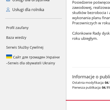
Posiedzenie poświęco
zawodowej, realizowa
Usługi dla rolnika
skutków bezrobocia i
wykonania planu fin
Pracowniczych w roku
Profil zaufany
Członkowie Rady dysku
Baza wiedzy
roku ubiegłym.
Serwis Służby Cywilnej
Сайт для громадян України
–
Serwis dla obywateli Ukrainy
Informacje o publ
Ostatnia modyfikacja:
04.
Pierwsza publikacja:
04.11