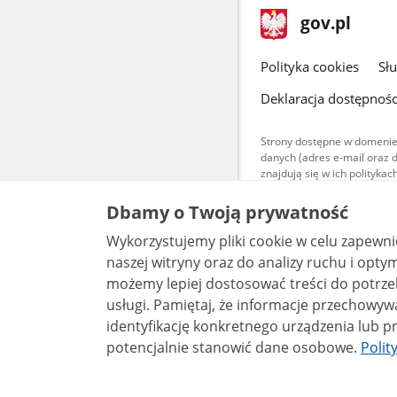
stopka
Strona
gov.pl
gov.pl
główna
gov.pl
Polityka cookies
Sł
Deklaracja dostępnośc
Strony dostępne w domenie
danych (adres e-mail oraz 
znajdują się w ich polityk
Treści teksto
Dbamy o Twoją prywatność
udostępniane
warunkach 4.0
Wykorzystujemy pliki cookie w celu zapewn
są udostępni
bez utworów z
naszej witryny oraz do analizy ruchu i optymalizacj
możemy lepiej dostosować treści do potrzeb
usługi. Pamiętaj, że informacje przechowywane w plikach cookie mogą pozwalać na
identyfikację konkretnego urządzenia lub pr
potencjalnie stanowić dane osobowe.
Polit