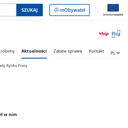
Logowanie
SZUKAJ
mObywatel
do
panelu
Otwórz
okno
z
tłumac
 robimy
Aktualności
Załatw sprawę
Kontakt
Zmień ję
PL
języka
migowe
ady Rynku Pracy
ył w nim