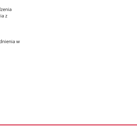
dzenia
ia z
ń
udnienia w